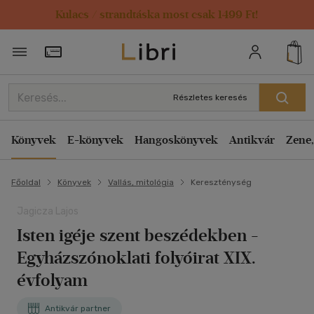
Kulacs / strandtáska most csak 1499 Ft!
Törzsvásárlói Kártya adatai
Részletes keresés
Könyvek
E-könyvek
Hangoskönyvek
Antikvár
Zene,
Főoldal
Könyvek
Vallás, mitológia
Kereszténység
Jagicza Lajos
Isten igéje szent beszédekben -
Egyházszónoklati folyóirat XIX.
évfolyam
Antikvár partner