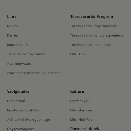
Libri
Törzsvásárlói Program
Rólunk
Törzsvásárlói Programunkról
Karrier
Törzsvásárlói Kártya egyenlege
Impresszum
Törzsvásárlói szabályzat
Társadalmi programok
Libri App
Adományozás
Akadálymentesítési nyilatkozat
Szolgáltatás
Kultúra
Boltkereső
Események
Fizetés és szállítás
Libri Magazin
Ajándékkártya egyenlege
Libri Mini Polc
Partnereinknek
Ügyfélszolgálat