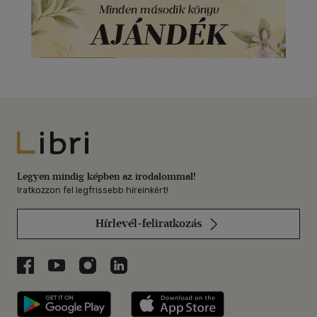
Libri
Legyen mindig képben az irodalommal!
Iratkozzon fel legfrissebb híreinkért!
Hírlevél-feliratkozás
Libri a Facebookon
Libri a Youtube-on
Libri az Instagramon
Libri a LinkedInen
Libri applikáció Szerezd meg: Google P
Libri applikáció 