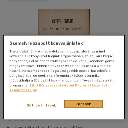
Személyre szabott könyvajánlatok!
Tisztelt Vásárlónk! Annak érdekében, hogy az ízléséhez minél
közelebb álló könyveket tudjunk a figyelmébe ajánlani, arra kérjük,
hogy fogadja el az ehhez szükséges cookie-kat a „Rendben” gomb
megnyomásával. Ennek hiányában weboldalunk csak a weboldal
használata szempontjából legszükségesebb cookie-kat telepíti a
böngészőjébe, de cookie-preferenciáit később is bármikor
módosíthatja a Süti beállítások menüpontban. További részletekért
olvassa el a
Libri Könyvkereskedelmi Kft. adatkezelési
tájékoztatóját
!
Rendben
Süti beállítások
Kívánságlistához adom
Megosztom
Buzárovits Gusztáv
|
félvászon
|
591 oldal