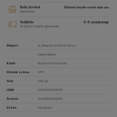
Bolti átvétel
Elérhető készlet esetén akár ma
díjmentes
Szállítás
6-8 munkanap
15 000 Ft felett díjmentes
Állapot:
jó állapotú antikvár könyv
saját képpel
Kiadó
Buzárovits Gusztáv
Oldalak száma:
591
Súly
550 gr
ISBN
0749000211909
Árukód
SL#2106200815
Kötés
félvászon