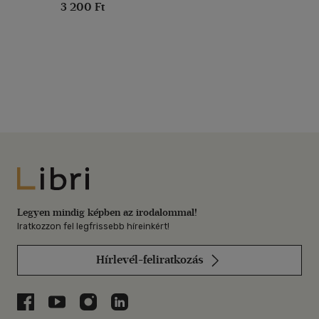
3 200 Ft
Libri
Legyen mindig képben az irodalommal!
Iratkozzon fel legfrissebb híreinkért!
Hírlevél-feliratkozás
Libri a Facebookon
Libri a Youtube-on
Libri az Instagramon
Libri a LinkedInen