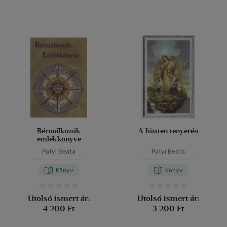
Bérmálkozók
A Jóisten tenyerén
emlékkönyve
Patyi Beáta
Patyi Beáta
Könyv
Könyv
Utolsó ismert ár:
Utolsó ismert ár:
4 200 Ft
3 200 Ft