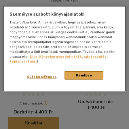
Összesen
7
db
40 db / oldal
Személyre szabott könyvajánlatok!
Tisztelt Vásárlónk! Annak érdekében, hogy az ízléséhez minél
közelebb álló könyveket tudjunk a figyelmébe ajánlani, arra kérjük,
Alkalmaz
hogy fogadja el az ehhez szükséges cookie-kat a „Rendben” gomb
megnyomásával. Ennek hiányában weboldalunk csak a weboldal
használata szempontjából legszükségesebb cookie-kat telepíti a
böngészőjébe, de cookie-preferenciáit később is bármikor
módosíthatja a Süti beállítások menüpontban. További részletekért
olvassa el a
Libri Könyvkereskedelmi Kft. adatkezelési
tájékoztatóját
!
Elsőáldozók könyve
Keresztelési emlékkönyv
Patyi Beáta
Patyi Beáta
Rendben
Süti beállítások
Könyv
Könyv
Utolsó ismert ár:
Árinformációk
4 400 Ft
Borító ár:
4 400 Ft
Kosárba