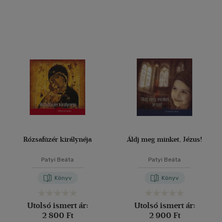
Rózsafüzér királynéja
Áldj meg minket, Jézus!
Patyi Beáta
Patyi Beáta
Könyv
Könyv
Utolsó ismert ár:
Utolsó ismert ár:
2 800 Ft
2 900 Ft