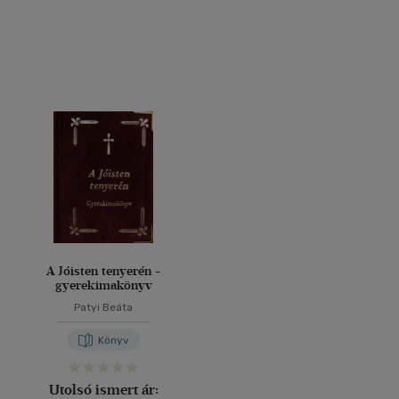
A Jóisten tenyerén -
gyerekimakönyv
Patyi Beáta
Könyv
Utolsó ismert ár: