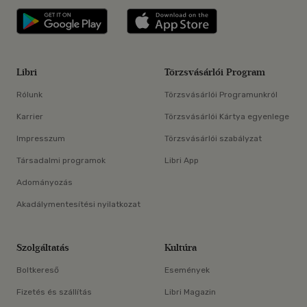
Libri applikáció Szerezd meg: Google P
Libri applikáció 
Libri
Törzsvásárlói Program
Rólunk
Törzsvásárlói Programunkról
Karrier
Törzsvásárlói Kártya egyenlege
Impresszum
Törzsvásárlói szabályzat
Társadalmi programok
Libri App
Adományozás
Akadálymentesítési nyilatkozat
Szolgáltatás
Kultúra
Boltkereső
Események
Fizetés és szállítás
Libri Magazin