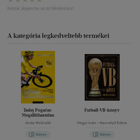
Kérjük, lépjen be az értékeléshez!
A kategória legkedveltebb termékei
Tadej Pogačar:
Futball-VB-könyv
Megállíthatatlan
Andy McGrath
Hegyi Iván
-
Navratyil Edina
Könyv
Könyv