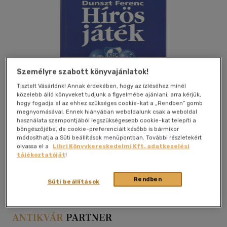
Személyre szabott könyvajánlatok!
Tisztelt Vásárlónk! Annak érdekében, hogy az ízléséhez minél
közelebb álló könyveket tudjunk a figyelmébe ajánlani, arra kérjük,
hogy fogadja el az ehhez szükséges cookie-kat a „Rendben” gomb
megnyomásával. Ennek hiányában weboldalunk csak a weboldal
használata szempontjából legszükségesebb cookie-kat telepíti a
böngészőjébe, de cookie-preferenciáit később is bármikor
módosíthatja a Süti beállítások menüpontban. További részletekért
olvassa el a
Libri Könyvkereskedelmi Kft. adatkezelési
tájékoztatóját
!
Kívánságlistához adom
Megosztom
Rendben
Süti beállítások
Kecskemét
|
2007
|
kemény kötés
|
133 oldal