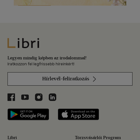
Libri
Legyen mindig képben az irodalommal!
Iratkozzon fel legfrissebb híreinkért!
Hírlevél-feliratkozás
Libri a Facebookon
Libri a Youtube-on
Libri az Instagramon
Libri a LinkedInen
Libri applikáció Szerezd meg: Google P
Libri applikáció 
Libri
Törzsvásárlói Program