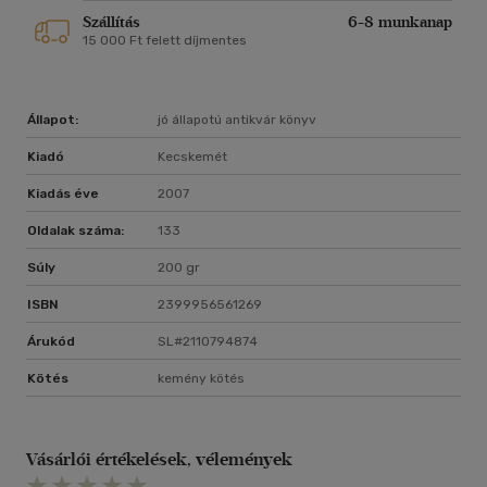
Szállítás
6-8 munkanap
15 000 Ft felett díjmentes
Állapot:
jó állapotú antikvár könyv
Kiadó
Kecskemét
Kiadás éve
2007
Oldalak száma:
133
Súly
200 gr
ISBN
2399956561269
Árukód
SL#2110794874
Kötés
kemény kötés
Vásárlói értékelések, vélemények