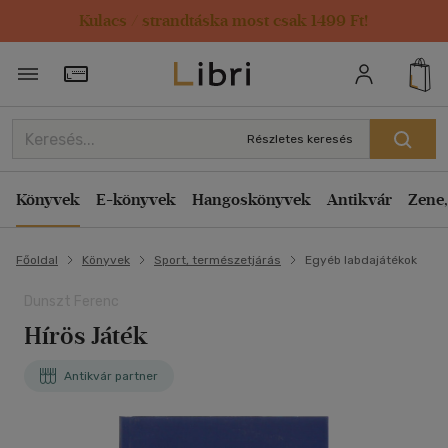
Kulacs / strandtáska most csak 1499 Ft!
Törzsvásárlói Kártya adatai
Részletes keresés
Könyvek
E-könyvek
Hangoskönyvek
Antikvár
Zene,
Főoldal
Könyvek
Sport, természetjárás
Egyéb labdajátékok
Dunszt Ferenc
Hírös Játék
Antikvár partner