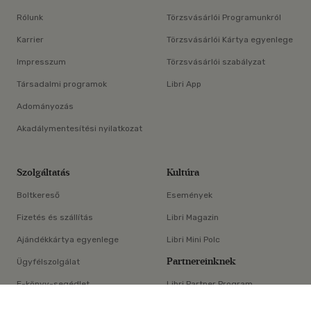
Rólunk
Törzsvásárlói Programunkról
Karrier
Törzsvásárlói Kártya egyenlege
Impresszum
Törzsvásárlói szabályzat
Társadalmi programok
Libri App
Adományozás
Akadálymentesítési nyilatkozat
Szolgáltatás
Kultúra
Boltkereső
Események
Fizetés és szállítás
Libri Magazin
Ajándékkártya egyenlege
Libri Mini Polc
Partnereinknek
Ügyfélszolgálat
E-könyv-segédlet
Libri Partner Program
×
Elállási nyilatkozat
Médiaajánlat