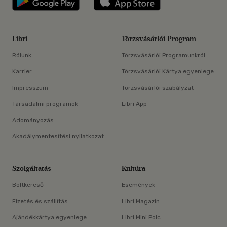
Libri
Törzsvásárlói Program
Rólunk
Törzsvásárlói Programunkról
Karrier
Törzsvásárlói Kártya egyenlege
Impresszum
Törzsvásárlói szabályzat
Társadalmi programok
Libri App
Adományozás
Akadálymentesítési nyilatkozat
Szolgáltatás
Kultúra
Boltkereső
Események
Fizetés és szállítás
Libri Magazin
Ajándékkártya egyenlege
Libri Mini Polc