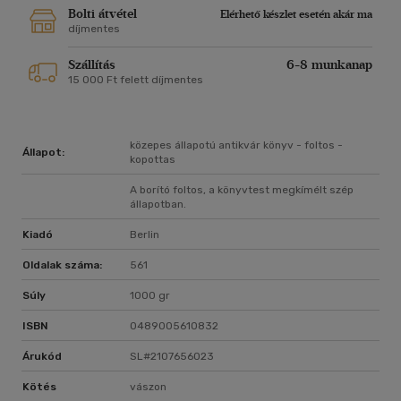
Bolti átvétel
Elérhető készlet esetén akár ma
díjmentes
Szállítás
6-8 munkanap
15 000 Ft felett díjmentes
közepes állapotú antikvár könyv - foltos -
Állapot:
kopottas
A borító foltos, a könyvtest megkímélt szép
állapotban.
Kiadó
Berlin
Oldalak száma:
561
Súly
1000 gr
ISBN
0489005610832
Árukód
SL#2107656023
Kötés
vászon