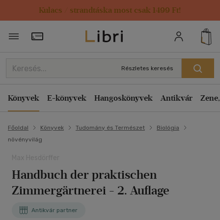
Kulacs / strandtáska most csak 1499 Ft!
Törzsvásárlói Kártya adatai
Részletes keresés
Könyvek
E-könyvek
Hangoskönyvek
Antikvár
Zene,
Főoldal
Könyvek
Tudomány és Természet
Biológia
növényvilág
Max Hesdörffer
Handbuch der praktischen
Zimmergärtnerei - 2. Auflage
Antikvár partner