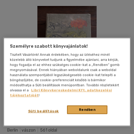
Személyre szabott könyvajánlatok!
Tisztelt Vásárlónk! Annak érdekében, hogy az ízléséhez minél
közelebb álló könyveket tudjunk a figyelmébe ajánlani, arra kérjük,
hogy fogadja el az ehhez szükséges cookie-kat a „Rendben” gomb
megnyomásával. Ennek hiányában weboldalunk csak a weboldal
használata szempontjából legszükségesebb cookie-kat telepíti a
böngészőjébe, de cookie-preferenciáit később is bármikor
módosíthatja a Süti beállítások menüpontban. További részletekért
olvassa el a
Libri Könyvkereskedelmi Kft. adatkezelési
tájékoztatóját
!
Kívánságlistához adom
Megosztom
Rendben
Süti beállítások
Berlin
|
vászon
|
561 oldal