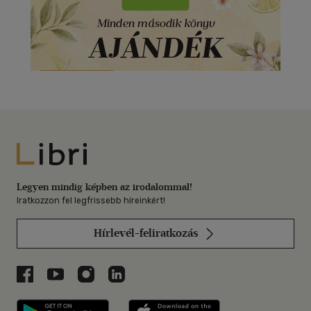
Libri
Legyen mindig képben az irodalommal!
Iratkozzon fel legfrissebb híreinkért!
Hírlevél-feliratkozás
Libri a Facebookon
Libri a Youtube-on
Libri az Instagramon
Libri a LinkedInen
Libri applikáció Szerezd meg: Google P
Libri applikáció 