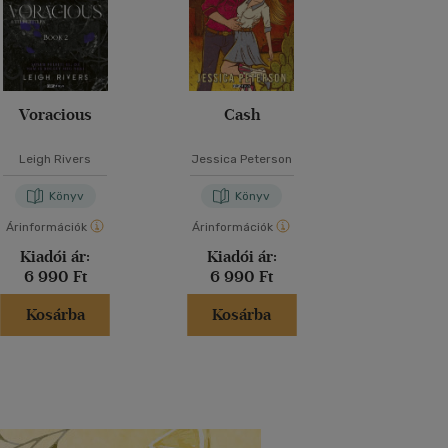
Voracious
Cash
Az utolsó szer
Leigh Rivers
Jessica Peterson
Lucinda R
Könyv
Könyv
Kön
Árinformációk
Árinformációk
Árinformáci
Kiadói ár:
Kiadói ár:
Kiadói 
6 990 Ft
6 990 Ft
5 990 
Kosárba
Kosárba
Kosár