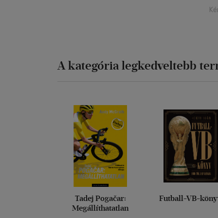
Ké
A kategória legkedveltebb te
Tadej Pogačar:
Futball-VB-kön
Megállíthatatlan