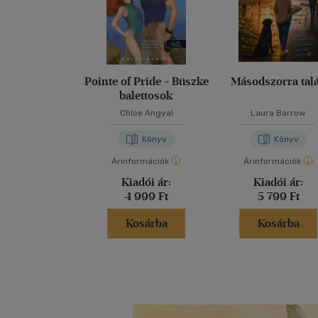
Pointe of Pride - Büszke
Másodszorra tal
balettosok
Chloe Angyal
Laura Barrow
Könyv
Könyv
Árinformációk
Árinformációk
Kiadói ár:
Kiadói ár:
4 999 Ft
5 799 Ft
Kosárba
Kosárba