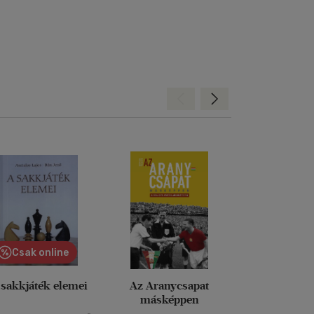
Hátra
Előre
Csak online
 sakkjáték elemei
Az Aranycsapat
Így lettem futb
másképpen
- A világ l
játékosainak 