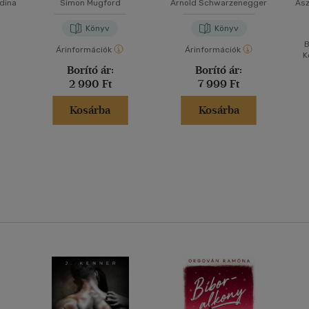
Edina
Simon Mugford
Arnold Schwarzenegger
Asz
Könyv
Könyv
B
Árinformációk
Árinformációk
K
Borító ár:
Borító ár:
2 990 Ft
7 999 Ft
Kosárba
Kosárba