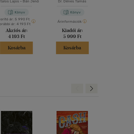
talos Lajos
-
Bán Jenő
Dr. Dénes Tamás
Fűrész Att
történe
Könyv
Könyv
Kön
orító ár:
5 990 Ft
Árinformációk
Árinformáci
orábbi ár:
4 193 Ft
Akciós ár:
Kiadói ár:
Kiadói 
4 193 Ft
5 999 Ft
5 490 
Kosárba
Kosárba
Kosár
Hátra
Előre