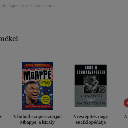
rjük, lépjen be az értékeléshez!
rmékei
yv
A futball szupersztárjai:
A testépítés nagy
A
Mbappé, a király
enciklopédiája