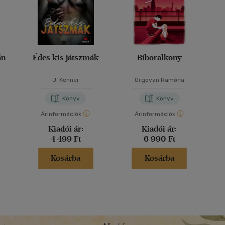
án
Édes kis játszmák
Bíboralkony
J. Kenner
Orgován Ramóna
Könyv
Könyv
Árinformációk
Árinformációk
Kiadói ár:
Kiadói ár:
4 499 Ft
6 990 Ft
Kosárba
Kosárba