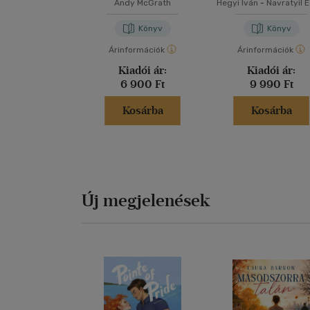
Andy McGrath
Hegyi Iván
-
Navratyil 
Könyv
Könyv
Árinformációk
Árinformációk
Kiadói ár:
Kiadói ár:
6 900 Ft
9 990 Ft
Kosárba
Kosárba
Új megjelenések