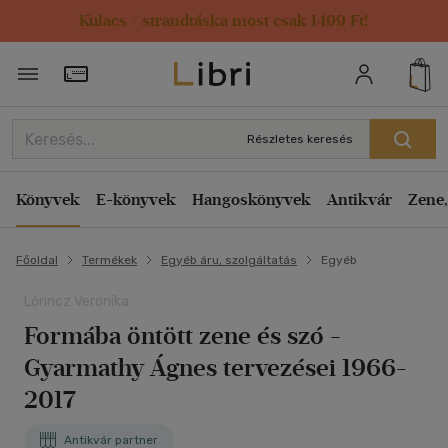
Kulacs / strandtáska most csak 1499 Ft!
Törzsvásárlói Kártya adatai
Részletes keresés
Könyvek
E-könyvek
Hangoskönyvek
Antikvár
Zene,
Főoldal
Termékek
Egyéb áru, szolgáltatás
Egyéb
Lőrincz Veronika
Formába öntött zene és szó -
Gyarmathy Ágnes tervezései 1966-
2017
Antikvár partner