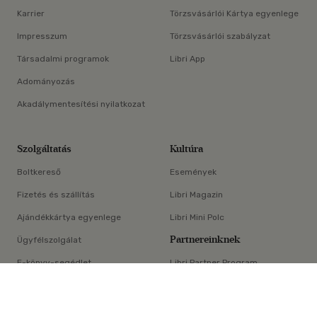
Karrier
Törzsvásárlói Kártya egyenlege
Impresszum
Törzsvásárlói szabályzat
Társadalmi programok
Libri App
Adományozás
Akadálymentesítési nyilatkozat
Szolgáltatás
Kultúra
Boltkereső
Események
Fizetés és szállítás
Libri Magazin
Ajándékkártya egyenlege
Libri Mini Polc
Partnereinknek
Ügyfélszolgálat
E-könyv-segédlet
Libri Partner Program
×
Elállási nyilatkozat
Médiaajánlat