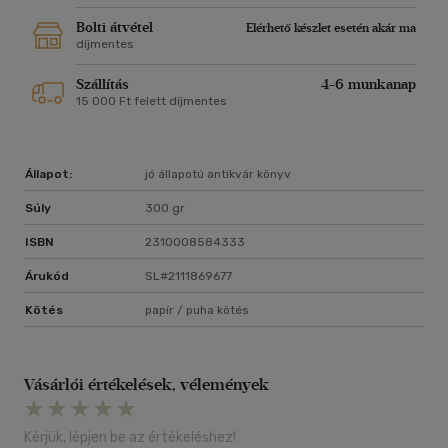
Bolti átvétel
Elérhető készlet esetén akár ma
díjmentes
Szállítás
4-6 munkanap
15 000 Ft felett díjmentes
Állapot:
jó állapotú antikvár könyv
Súly
300 gr
ISBN
2310008584333
Árukód
SL#2111869677
Kötés
papír / puha kötés
Vásárlói értékelések, vélemények
Kérjük, lépjen be az értékeléshez!