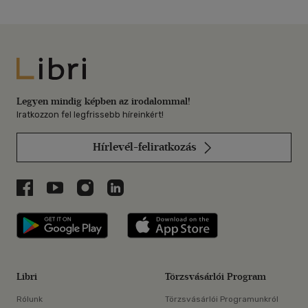
Libri
Legyen mindig képben az irodalommal!
Iratkozzon fel legfrissebb híreinkért!
Hírlevél-feliratkozás
Libri a Facebookon
Libri a Youtube-on
Libri az Instagramon
Libri a LinkedInen
Libri applikáció Szerezd meg: Google P
Libri applikáció 
Libri
Törzsvásárlói Program
Rólunk
Törzsvásárlói Programunkról