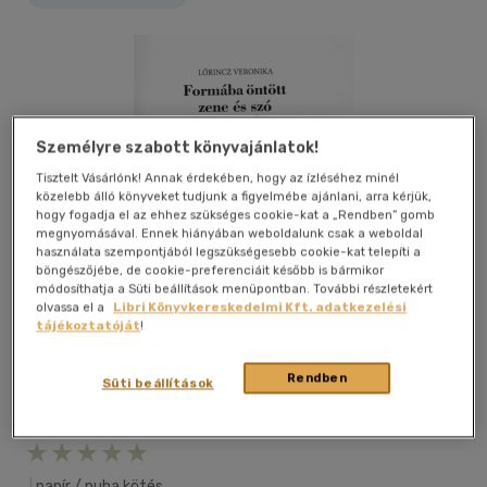
Személyre szabott könyvajánlatok!
Tisztelt Vásárlónk! Annak érdekében, hogy az ízléséhez minél
közelebb álló könyveket tudjunk a figyelmébe ajánlani, arra kérjük,
hogy fogadja el az ehhez szükséges cookie-kat a „Rendben” gomb
megnyomásával. Ennek hiányában weboldalunk csak a weboldal
használata szempontjából legszükségesebb cookie-kat telepíti a
böngészőjébe, de cookie-preferenciáit később is bármikor
módosíthatja a Süti beállítások menüpontban. További részletekért
olvassa el a
Libri Könyvkereskedelmi Kft. adatkezelési
tájékoztatóját
!
Rendben
Süti beállítások
Kívánságlistához adom
Megosztom
|
papír / puha kötés