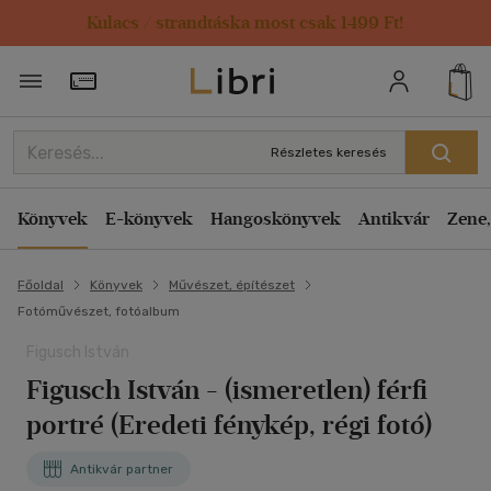
Kulacs / strandtáska most csak 1499 Ft!
Törzsvásárlói Kártya adatai
Részletes keresés
Könyvek
E-könyvek
Hangoskönyvek
Antikvár
Zene,
Főoldal
Könyvek
Művészet, építészet
Fotóművészet, fotóalbum
Figusch István
Figusch István - (ismeretlen) férfi
portré (Eredeti fénykép, régi fotó)
Antikvár partner