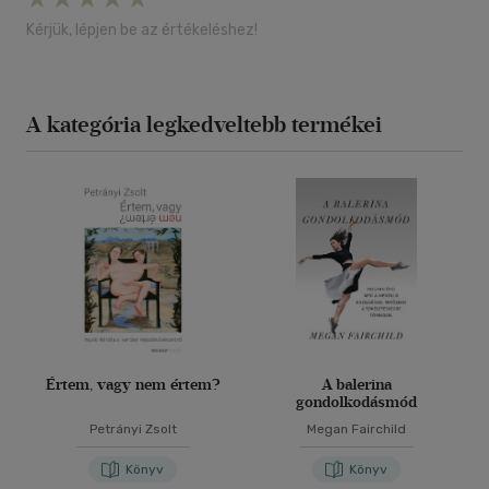
Kérjük, lépjen be az értékeléshez!
A kategória legkedveltebb termékei
Értem, vagy nem értem?
A balerina
gondolkodásmód
Petrányi Zsolt
Megan Fairchild
Könyv
Könyv