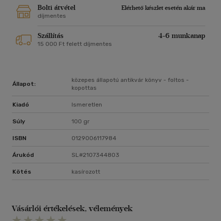
Bolti átvétel
Elérhető készlet esetén akár ma
díjmentes
Szállítás
4-6 munkanap
15 000 Ft felett díjmentes
közepes állapotú antikvár könyv - foltos -
Állapot:
kopottas
Kiadó
Ismeretlen
Súly
100 gr
ISBN
0129006117984
Árukód
SL#2107344803
Kötés
kasírozott
Vásárlói értékelések, vélemények