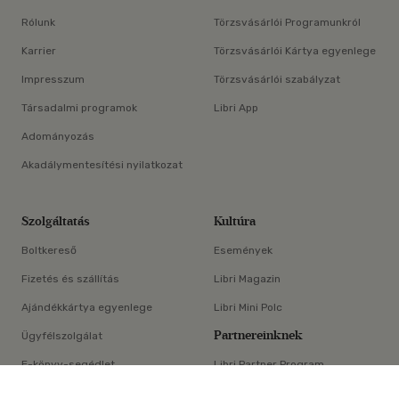
Rólunk
Törzsvásárlói Programunkról
Karrier
Törzsvásárlói Kártya egyenlege
Impresszum
Törzsvásárlói szabályzat
Társadalmi programok
Libri App
Adományozás
Akadálymentesítési nyilatkozat
Szolgáltatás
Kultúra
Boltkereső
Események
Fizetés és szállítás
Libri Magazin
Ajándékkártya egyenlege
Libri Mini Polc
Partnereinknek
Ügyfélszolgálat
E-könyv-segédlet
Libri Partner Program
×
Elállási nyilatkozat
Médiaajánlat