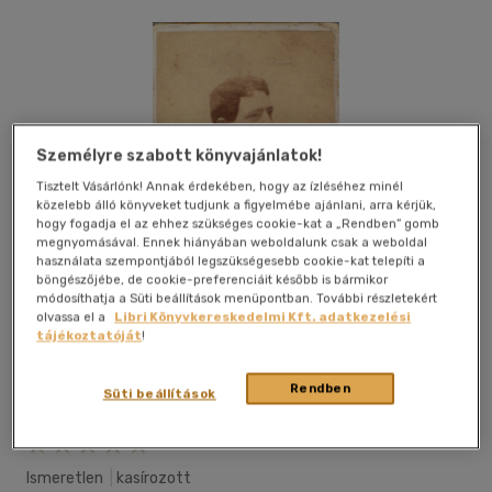
Személyre szabott könyvajánlatok!
Tisztelt Vásárlónk! Annak érdekében, hogy az ízléséhez minél
közelebb álló könyveket tudjunk a figyelmébe ajánlani, arra kérjük,
hogy fogadja el az ehhez szükséges cookie-kat a „Rendben” gomb
megnyomásával. Ennek hiányában weboldalunk csak a weboldal
használata szempontjából legszükségesebb cookie-kat telepíti a
böngészőjébe, de cookie-preferenciáit később is bármikor
módosíthatja a Süti beállítások menüpontban. További részletekért
olvassa el a
Libri Könyvkereskedelmi Kft. adatkezelési
tájékoztatóját
!
Rendben
Süti beállítások
Kívánságlistához adom
Megosztom
Ismeretlen
|
kasírozott