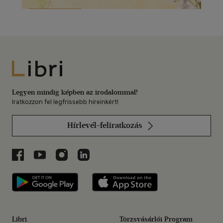
Libri
Legyen mindig képben az irodalommal!
Iratkozzon fel legfrissebb híreinkért!
Hírlevél-feliratkozás
Libri a Facebookon
Libri a Youtube-on
Libri az Instagramon
Libri a LinkedInen
Libri applikáció Szerezd meg: Google P
Libri applikáció 
Libri
Törzsvásárlói Program