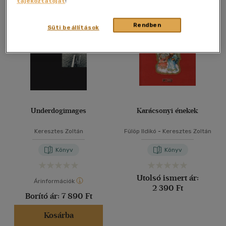
tájékoztatóját
!
Összesen
2
db
40 db / oldal
Rendben
Süti beállítások
Alkalmaz
Underdogimages
Karácsonyi énekek
Keresztes Zoltán
Fülöp Ildikó
-
Keresztes Zoltán
Könyv
Könyv
Utolsó ismert ár:
Árinformációk
2 390 Ft
Borító ár:
7 890 Ft
Kosárba