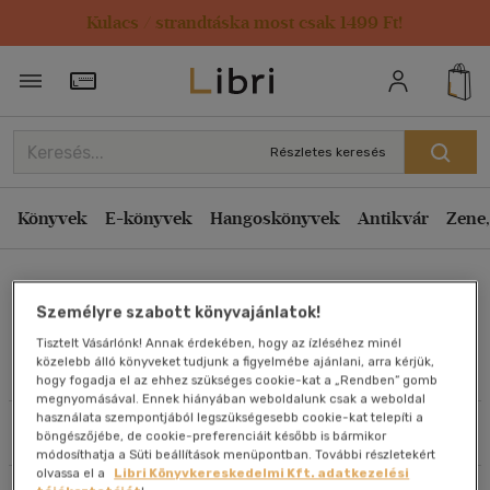
Kulacs / strandtáska most csak 1499 Ft!
Rendezés
Törzsvásárlói Kártya adatai
Rendezés
Kiadás éve szerint csökkenő
Részletes keresés
Kiadás éve szerint növekvő
Ár szerint csökkenő
Könyvek
E-könyvek
Hangoskönyvek
Antikvár
Zene,
Ár szerint növekvő
Keresztes Zoltán
Eladott darabszám szerint csökkenő
Személyre szabott könyvajánlatok!
Eladott darabszám szerint növekvő
Tisztelt Vásárlónk! Annak érdekében, hogy az ízléséhez minél
Cím szerint A-Z
közelebb álló könyveket tudjunk a figyelmébe ajánlani, arra kérjük,
Művei
hogy fogadja el az ehhez szükséges cookie-kat a „Rendben” gomb
Szerző szerint A-Z
megnyomásával. Ennek hiányában weboldalunk csak a weboldal
használata szempontjából legszükségesebb cookie-kat telepíti a
Szűrés
Rendezés
böngészőjébe, de cookie-preferenciáit később is bármikor
Megjelenítés
módosíthatja a Süti beállítások menüpontban. További részletekért
olvassa el a
Libri Könyvkereskedelmi Kft. adatkezelési
20 db / oldal