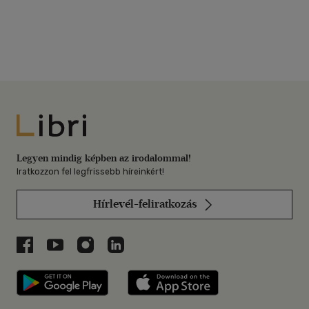
Libri
Legyen mindig képben az irodalommal!
Iratkozzon fel legfrissebb híreinkért!
Hírlevél-feliratkozás
Libri a Facebookon
Libri a Youtube-on
Libri az Instagramon
Libri a LinkedInen
Libri applikáció Szerezd meg: Google P
Libri applikáció 