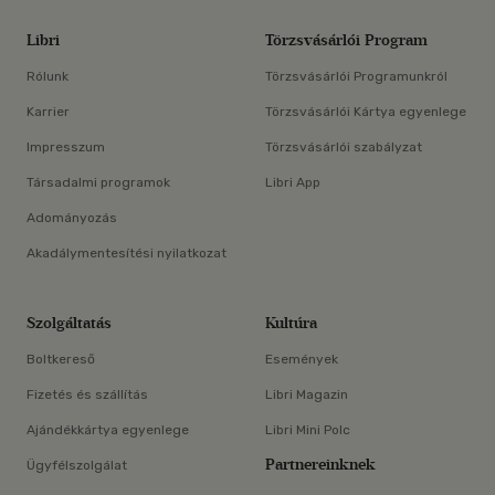
Libri
Törzsvásárlói Program
Rólunk
Törzsvásárlói Programunkról
Karrier
Törzsvásárlói Kártya egyenlege
Impresszum
Törzsvásárlói szabályzat
Társadalmi programok
Libri App
Adományozás
Akadálymentesítési nyilatkozat
Szolgáltatás
Kultúra
Boltkereső
Események
Fizetés és szállítás
Libri Magazin
Ajándékkártya egyenlege
Libri Mini Polc
Partnereinknek
Ügyfélszolgálat