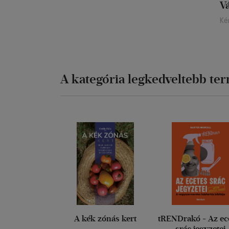
V
Ké
A kategória legkedveltebb te
A kék zónás kert
tRENDrakó - Az ec
srác jegyzetei