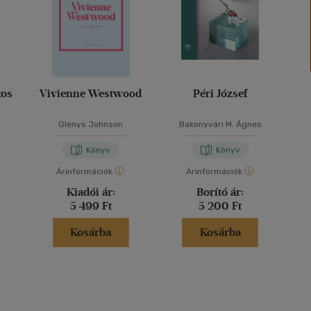
kos
Vivienne Westwood
Péri József
m
Glenys Johnson
Bakonyvári M. Ágnes
Könyv
Könyv
Árinformációk
Árinformációk
Kiadói ár:
Borító ár:
5 499 Ft
5 200 Ft
Kosárba
Kosárba