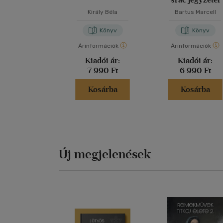
Király Béla
Bartus Marcell
Könyv
Könyv
Árinformációk
Árinformációk
Kiadói ár:
Kiadói ár:
7 990 Ft
6 990 Ft
Kosárba
Kosárba
Új megjelenések