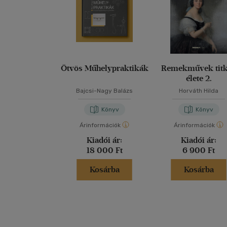
Ötvös Műhelypraktikák
Remekművek tit
élete 2.
Bajcsi-Nagy Balázs
Horváth Hilda
Könyv
Könyv
Árinformációk
Árinformációk
Kiadói ár:
Kiadói ár:
18 000 Ft
6 900 Ft
Kosárba
Kosárba