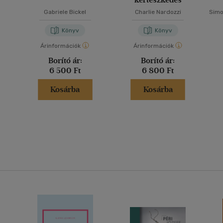
Gabriele Bickel
Charlie Nardozzi
Simo
Könyv
Könyv
Árinformációk
Árinformációk
Borító ár:
Borító ár:
6 500 Ft
6 800 Ft
Kosárba
Kosárba