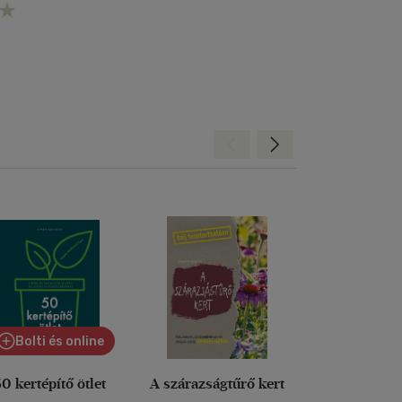
Hátra
Előre
Bolti és online
0 kertépítő ötlet
A szárazságtűrő kert
A zöldségk