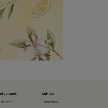
olgáltatás
Kultúra
ltkereső
Események