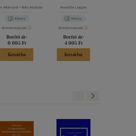
n Akeroyd
-
Illés Andrea
Annette Lepple
Jean-Martin 
Könyv
Könyv
Kön
Árinformációk
Árinformációk
Árinformáci
Borító ár:
Borító ár:
Kiadói 
6 995 Ft
4 995 Ft
9 900 
Kosárba
Kosárba
Kosár
Hátra
Előre