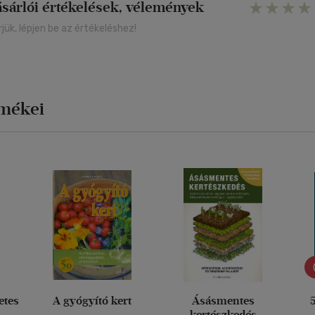
ásárlói értékelések, vélemények
rjük, lépjen be az értékeléshez!
rmékei
etes
A gyógyító kert
Ásásmentes
5
kertészkedés