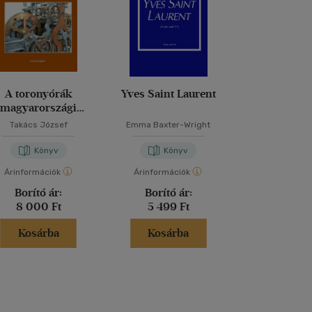
A toronyórák
Yves Saint Laurent
Ha az ékszere
magyarországi
tudnán
esterei 1887-1917
Takács József
Emma Baxter-Wright
Carol Woo
Könyv
Könyv
Kön
Árinformációk
Árinformációk
Árinformáci
Borító ár:
Borító ár:
Borító 
8 000 Ft
5 499 Ft
5 999 
Kosárba
Kosárba
Kosár