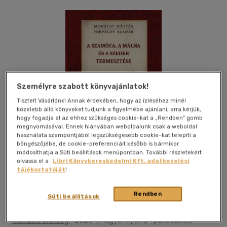
Személyre szabott könyvajánlatok!
Tisztelt Vásárlónk! Annak érdekében, hogy az ízléséhez minél
közelebb álló könyveket tudjunk a figyelmébe ajánlani, arra kérjük,
hogy fogadja el az ehhez szükséges cookie-kat a „Rendben” gomb
megnyomásával. Ennek hiányában weboldalunk csak a weboldal
használata szempontjából legszükségesebb cookie-kat telepíti a
böngészőjébe, de cookie-preferenciáit később is bármikor
módosíthatja a Süti beállítások menüpontban. További részletekért
olvassa el a
Libri Könyvkereskedelmi Kft. adatkezelési
tájékoztatóját
!
Kívánságlistához adom
Megosztom
Rendben
Süti beállítások
Nemzeti Örökség
|
2025
|
magyar nyelvű
|
puhatáblás,