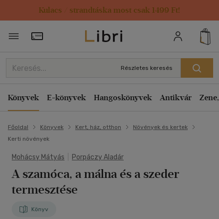
Kulacs / strandtáska most csak 1499 Ft!
Törzsvásárlói Kártya adatai
Részletes keresés
Könyvek
E-könyvek
Hangoskönyvek
Antikvár
Zene,
Főoldal
Könyvek
Kert, ház, otthon
Növények és kertek
Kerti növények
Mohácsy Mátyás
|
Porpáczy Aladár
A szamóca, a málna és a szeder
termesztése
Könyv