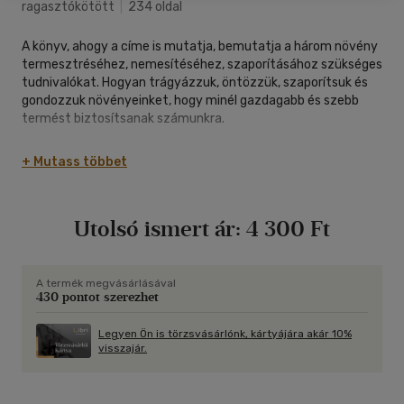
ragasztókötött
|
234 oldal
A könyv, ahogy a címe is mutatja, bemutatja a három növény
termesztréséhez, nemesítéséhez, szaporításához szükséges
tudnivalókat. Hogyan trágyázzuk, öntözzük, szaporítsuk és
gondozzuk növényeinket, hogy minél gazdagabb és szebb
termést biztosítsanak számunkra.
A könyv az eredeti kiadás reprint változata.
+ Mutass többet
Utolsó ismert ár:
4 300 Ft
A termék megvásárlásával
430 pontot szerezhet
Legyen Ön is törzsvásárlónk, kártyájára akár 10%
visszajár.