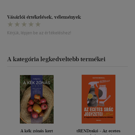
Vásárlói értékelések, vélemények
Kérjük, lépjen be az értékeléshez!
A kategória legkedveltebb termékei
A kék zónás kert
tRENDrakó - Az ecetes