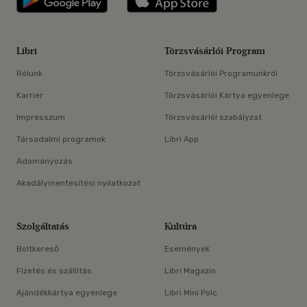
Libri
Törzsvásárlói Program
Rólunk
Törzsvásárlói Programunkról
Karrier
Törzsvásárlói Kártya egyenlege
Impresszum
Törzsvásárlói szabályzat
Társadalmi programok
Libri App
Adományozás
Akadálymentesítési nyilatkozat
Szolgáltatás
Kultúra
Boltkereső
Események
Fizetés és szállítás
Libri Magazin
Ajándékkártya egyenlege
Libri Mini Polc