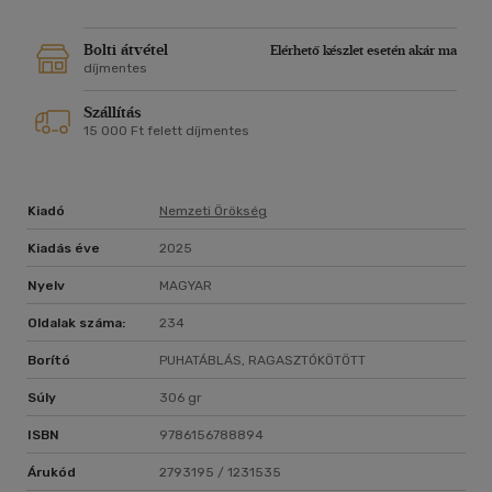
Bolti átvétel
Elérhető készlet esetén akár ma
díjmentes
Szállítás
15 000 Ft felett díjmentes
Kiadó
Nemzeti Örökség
Kiadás éve
2025
Nyelv
MAGYAR
Oldalak száma:
234
Borító
PUHATÁBLÁS, RAGASZTÓKÖTÖTT
Súly
306 gr
ISBN
9786156788894
Árukód
2793195 / 1231535