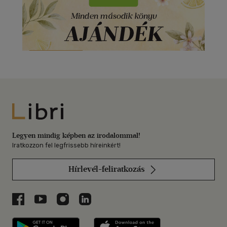
Libri
Legyen mindig képben az irodalommal!
Iratkozzon fel legfrissebb híreinkért!
Hírlevél-feliratkozás
Libri a Facebookon
Libri a Youtube-on
Libri az Instagramon
Libri a LinkedInen
Libri applikáció Szerezd meg: Google P
Libri applikáció 