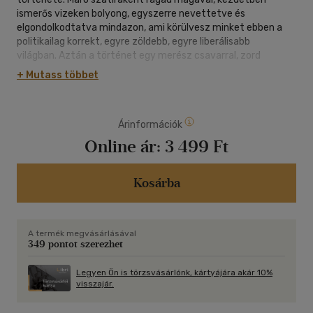
ismerős vizeken bolyong, egyszerre nevettetve és
elgondolkodtatva mindazon, ami körülvesz minket ebben a
politikailag korrekt, egyre zöldebb, egyre liberálisabb
világban. Aztán a történet egy merész csavarral, zord
tónusokat öltve ijesztő disztópiává alakul, és egy olyan
+ Mutass többet
végkifejlet felé vezeti az olvasót, amely messze túlmutat az
ilyenkor kötelező fordulatokon. A rendszerhez alkalmazkodó,
ügyeskedő hétköznapi karakterek immár nem az új eszmék
Árinformációk
világfelforgató hatásait próbálják valahogy elviselni, hanem
az életükért küzdenek egy olyan világban, amely felé jelen
Online ár:
3 499 Ft
pillanatban - minden jel szerint - szélsebesen haladunk. Az
Élet az ember után egyszerre groteszk társadalmi parabola,
kőkemény disztópia, egyúttal szellemes figyelmeztetés a
Kosárba
lehetséges jövő veszélyeire.
A termék megvásárlásával
349 pontot szerezhet
Legyen Ön is törzsvásárlónk, kártyájára akár 10%
visszajár.