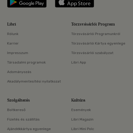
Libri
Törzsvásárlói Program
Rólunk
Törzsvásárlói Programunkról
Karrier
Törzsvásárlói Kártya egyenlege
Impresszum
Törzsvásárlói szabályzat
Társadalmi programok
Libri App
Adományozás
Akadálymentesítési nyilatkozat
Szolgáltatás
Kultúra
Boltkereső
Események
Fizetés és szállítás
Libri Magazin
Ajándékkártya egyenlege
Libri Mini Polc