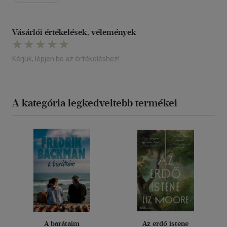
Vásárlói értékelések, vélemények
Kérjük, lépjen be az értékeléshez!
A kategória legkedveltebb termékei
A barátaim
Az erdő istene