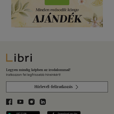
Libri
Legyen mindig képben az irodalommal!
Iratkozzon fel legfrissebb híreinkért!
Hírlevél-feliratkozás
Libri a Facebookon
Libri a Youtube-on
Libri az Instagramon
Libri a LinkedInen
Libri applikáció Szerezd meg: Google P
Libri applikáció 