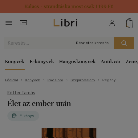
Kulacs / strandtáska most csak 1499 Ft!
Törzsvásárlói Kártya adatai
Részletes keresés
Könyvek
E-könyvek
Hangoskönyvek
Antikvár
Zene,
Főoldal
Könyvek
Irodalom
Szépirodalom
Regény
Kötter Tamás
Élet az ember után
E-könyv