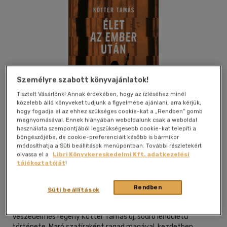
Személyre szabott könyvajánlatok!
Tisztelt Vásárlónk! Annak érdekében, hogy az ízléséhez minél
közelebb álló könyveket tudjunk a figyelmébe ajánlani, arra kérjük,
hogy fogadja el az ehhez szükséges cookie-kat a „Rendben” gomb
megnyomásával. Ennek hiányában weboldalunk csak a weboldal
használata szempontjából legszükségesebb cookie-kat telepíti a
böngészőjébe, de cookie-preferenciáit később is bármikor
módosíthatja a Süti beállítások menüpontban. További részletekért
olvassa el a
Libri Könyvkereskedelmi Kft. adatkezelési
Beleolvasok
Kívánságlistához adom
Megosztom
tájékoztatóját
!
Rendben
Süti beállítások
Hitel Kiadó
|
2024
|
magyar nyelvű
Veszedelmes regény Kötter Tamás új, sodró lendületű
története. Maró szatíraként ragad magával, kezdetben