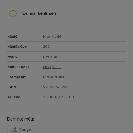
Azonnal letölthető
Kiadó
Hitel Kiadó
Kiadás éve
2024
Nyelv
MAGYAR
Belelapozás
epub
mobi
Formátum
EPUB
MOBI
ISBN
9786156702258
Árukód
3-81887 / 3-81887
Elérhető még:
Könyv