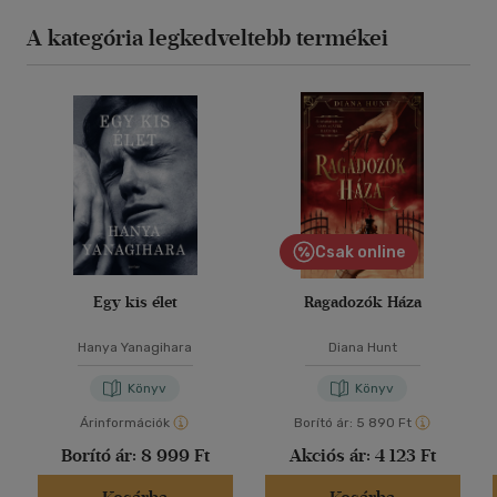
A kategória legkedveltebb termékei
Csak online
Egy kis élet
Ragadozók Háza
Hanya Yanagihara
Diana Hunt
Könyv
Könyv
Árinformációk
Borító ár:
5 890 Ft
Borító ár:
8 999 Ft
Akciós ár:
4 123 Ft