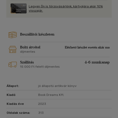
Legyen Ön is törzsvásárlónk, kártyájára akár 10%
visszajár.
Beszállítói készleten
Bolti átvétel
Elérhető készlet esetén akár ma
díjmentes
Szállítás
4-6 munkanap
15 000 Ft felett díjmentes
Állapot:
jó állapotú antikvár könyv
Kiadó
Book Dreams Kft.
Kiadás éve
2023
Oldalak száma:
313