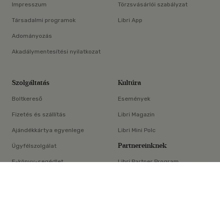
Impresszum
Törzsvásárlói szabályzat
Társadalmi programok
Libri App
Adományozás
Akadálymentesítési nyilatkozat
Szolgáltatás
Kultúra
Boltkereső
Események
Fizetés és szállítás
Libri Magazin
Ajándékkártya egyenlege
Libri Mini Polc
Partnereinknek
Ügyfélszolgálat
E-könyv-segédlet
Libri Partner Program
×
Elállási nyilatkozat
Médiaajánlat
ÁSZF
Adatvédelem
Oldaltérkép
Süti beállítások