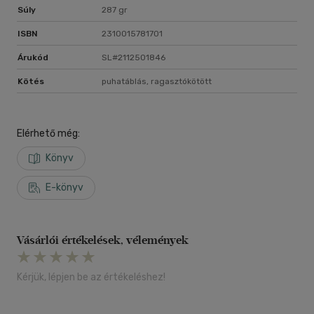
Súly
287 gr
ISBN
2310015781701
Árukód
SL#2112501846
Kötés
puhatáblás, ragasztókötött
Elérhető még:
Könyv
E-könyv
Vásárlói értékelések, vélemények
Kérjük, lépjen be az értékeléshez!