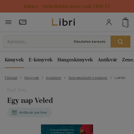
Kulacs / strandtáska most csak 1499 Ft!
Törzsvásárlói Kártya adatai
Részletes keresés
Könyvek
E-könyvek
Hangoskönyvek
Antikvár
Zene,
Főoldal
Könyvek
Irodalom
Szórakoztató irodalom
Lektűr
Dust, Emy
Egy nap Veled
Antikvár partner