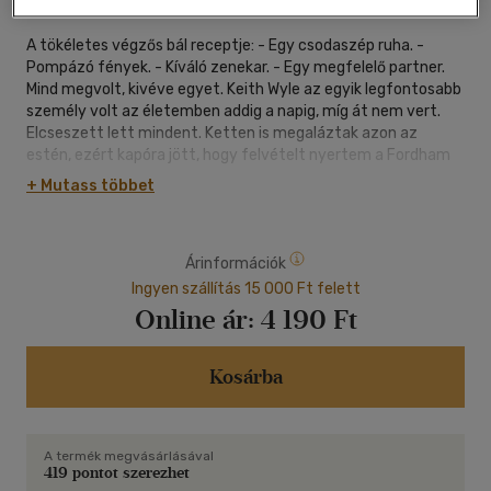
A tökéletes végzős bál receptje: - Egy csodaszép ruha. -
Pompázó fények. - Kíváló zenekar. - Egy megfelelő partner.
Mind megvolt, kivéve egyet. Keith Wyle az egyik legfontosabb
személy volt az életemben addig a napig, míg át nem vert.
Elcseszett lett mindent. Ketten is megaláztak azon az
estén, ezért kapóra jött, hogy felvételt nyertem a Fordham
Egyetemre és leléphettem a kisvárosból, ahol mindenki
+ Mutass többet
rajtam nevetett. Utálom Conwayt, gyűlölöm Keith Wyle - t.
Hat évvel később az életem úgy alakult, hogy vissza kell
mennem. De nem üres kézzel teszem. Ez alkalommal
Árinformációk
visszaszerzem a büszkeségem és az elhagyott cipőmet...
Ingyen szállítás 15 000 Ft felett
Online ár:
4 190 Ft
Kosárba
A termék megvásárlásával
419 pontot szerezhet