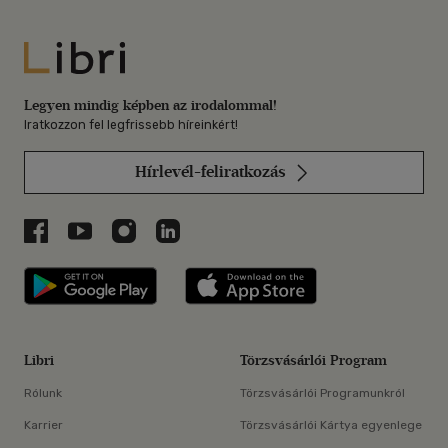
Libri
Legyen mindig képben az irodalommal!
Iratkozzon fel legfrissebb híreinkért!
Hírlevél-feliratkozás
Libri a Facebookon
Libri a Youtube-on
Libri az Instagramon
Libri a LinkedInen
Libri applikáció Szerezd meg: Google P
Libri applikáció 
Libri
Törzsvásárlói Program
Rólunk
Törzsvásárlói Programunkról
Karrier
Törzsvásárlói Kártya egyenlege