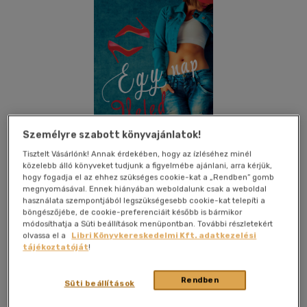
Személyre szabott könyvajánlatok!
Tisztelt Vásárlónk! Annak érdekében, hogy az ízléséhez minél
közelebb álló könyveket tudjunk a figyelmébe ajánlani, arra kérjük,
hogy fogadja el az ehhez szükséges cookie-kat a „Rendben” gomb
megnyomásával. Ennek hiányában weboldalunk csak a weboldal
használata szempontjából legszükségesebb cookie-kat telepíti a
böngészőjébe, de cookie-preferenciáit később is bármikor
Kívánságlistához adom
Megosztom
módosíthatja a Süti beállítások menüpontban. További részletekért
olvassa el a
Libri Könyvkereskedelmi Kft. adatkezelési
tájékoztatóját
!
Book Dreams Kft.
|
2023
|
puhatáblás, ragasztókötött
|
313
oldal
Rendben
Süti beállítások