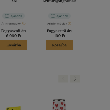
- XXL
Krimirajongóknak
könyvtámasz f
Ajándék
Ajándék
Aján
Árinformációk
Árinformációk
Árinformáci
Fogyasztói ár:
Fogyasztói ár:
Fogyasztó
6 990 Ft
490 Ft
4 990 
Kosárba
Kosárba
Kosár
Hátra
Előre