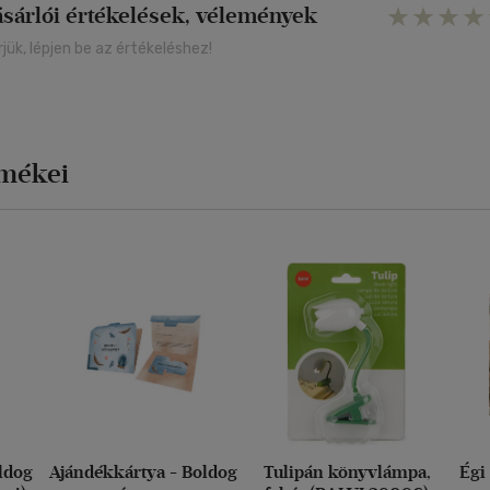
ásárlói értékelések, vélemények
rjük, lépjen be az értékeléshez!
rmékei
ldog
Ajándékkártya - Boldog
Tulipán könyvlámpa,
Égi