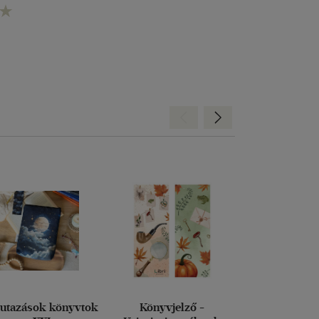
Hátra
Előre
 utazások könyvtok
Könyvjelző -
Kerékpá