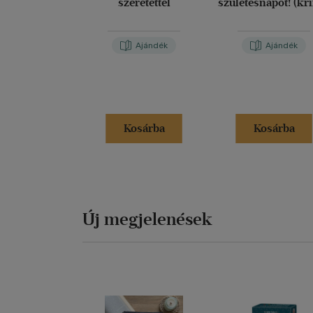
szeretettel
születésnapot! (kr
Ajándék
Ajándék
Kosárba
Kosárba
Új megjelenések