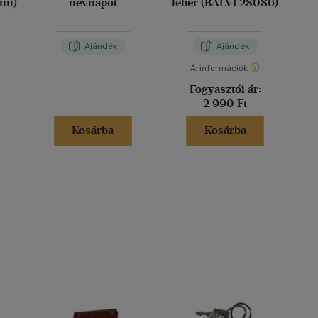
imi)
névnapot
fehér (BALVI 28086)
Ajándék
Ajándék
Árinformációk
Fogyasztói ár:
2 990 Ft
Kosárba
Kosárba