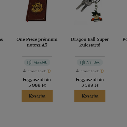
as
One Piece prémium
Dragon Ball Super
P
notesz A5
kulcstartó
Ajándék
Ajándék
Árinformációk
Árinformációk
Fogyasztói ár:
Fogyasztói ár:
5 999 Ft
3 599 Ft
Kosárba
Kosárba