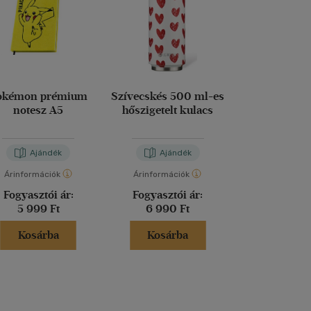
okémon prémium
Szívecskés 500 ml-es
Platinakristál
notesz A5
hőszigetelt kulacs
es hőszigetel
Ajándék
Ajándék
Aján
Árinformációk
Árinformációk
Árinformáci
Fogyasztói ár:
Fogyasztói ár:
Fogyasztó
5 999 Ft
6 990 Ft
7 690 
Kosárba
Kosárba
Kosár