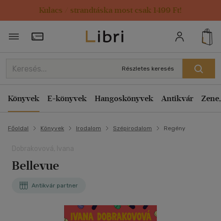
Kulacs / strandtáska most csak 1499 Ft!
Törzsvásárlói Kártya adatai
Részletes keresés
Könyvek
E-könyvek
Hangoskönyvek
Antikvár
Zene,
Főoldal
Könyvek
Irodalom
Szépirodalom
Regény
Dobrakovová, Ivana
Bellevue
Antikvár partner