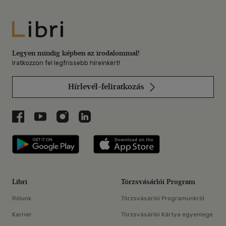
Libri
Legyen mindig képben az irodalommal!
Iratkozzon fel legfrissebb híreinkért!
Hírlevél-feliratkozás
Libri a Facebookon
Libri a Youtube-on
Libri az Instagramon
Libri a LinkedInen
Libri applikáció Szerezd meg: Google P
Libri applikáció 
Libri
Törzsvásárlói Program
Rólunk
Törzsvásárlói Programunkról
Karrier
Törzsvásárlói Kártya egyenlege