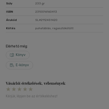
Súly
233 gr
ISBN
2310016160413
Árukód
SL#2112451420
Kötés
puhatáblás, ragasztókötött
Elérhető még:
Könyv
E-könyv
Vásárlói értékelések, vélemények
Kérjük, lépjen be az értékeléshez!