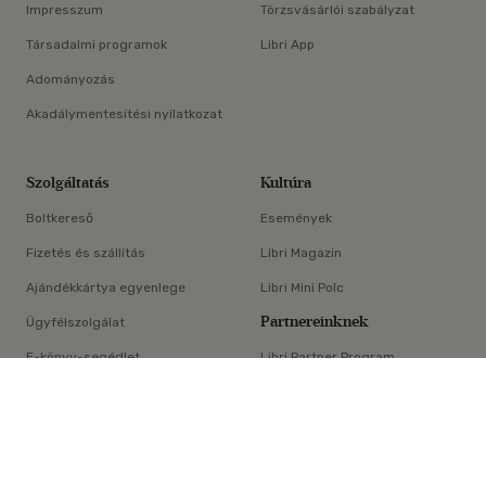
Impresszum
Törzsvásárlói szabályzat
Társadalmi programok
Libri App
Adományozás
Akadálymentesítési nyilatkozat
Szolgáltatás
Kultúra
Boltkereső
Események
Fizetés és szállítás
Libri Magazin
Ajándékkártya egyenlege
Libri Mini Polc
Partnereinknek
Ügyfélszolgálat
E-könyv-segédlet
Libri Partner Program
×
Elállási nyilatkozat
Médiaajánlat
ÁSZF
Adatvédelem
Oldaltérkép
Süti beállítások