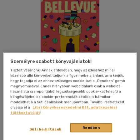
Személyre szabott könyvajánlatok!
Tisztelt Vásárlónk! Annak érdekében, hogy az ízléséhez minél
közelebb álló könyveket tudjunk a figyelmébe ajánlani, arra kérjük,
hogy fogadja el az ehhez szükséges cookie-kat a „Rendben” gomb
megnyomásával. Ennek hiányában weboldalunk csak a weboldal
használata szempontjából legszükségesebb cookie-kat telepíti a
böngészőjébe, de cookie-preferenciáit később is bármikor
Kívánságlistához adom
Megosztom
módosíthatja a Süti beállítások menüpontban. További részletekért
olvassa el a
Libri Könyvkereskedelmi Kft. adatkezelési
tájékoztatóját
!
Typotex Elektronikus Kiadó
|
2023
|
puhatáblás,
ragasztókötött
|
213 oldal
Rendben
Süti beállítások