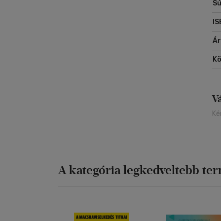
Sú
Ri
Ma
IS
Á
Kö
V
Ké
A kategória legkedveltebb te