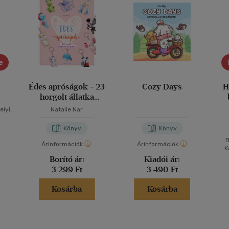
e
Édes apróságok - 23
Cozy Days
H
horgolt állatka
kulcstartóra
elyi-
Natalie Nar
Könyv
Könyv
B
Árinformációk
Árinformációk
K
Borító ár:
Kiadói ár:
3 299 Ft
3 490 Ft
Kosárba
Kosárba