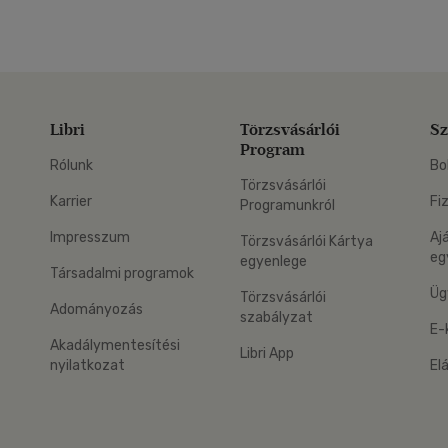
Libri
Törzsvásárlói
Sz
Program
Rólunk
Bo
Törzsvásárlói
Karrier
Fi
Programunkról
Impresszum
Aj
Törzsvásárlói Kártya
eg
egyenlege
Társadalmi programok
Üg
Törzsvásárlói
Adományozás
szabályzat
E-
Akadálymentesítési
Libri App
nyilatkozat
El
eg: Google Play
 applikáció Letölthető az App Store-ból