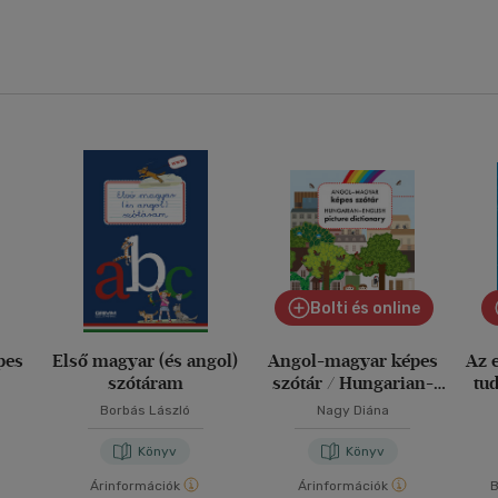
Bolti és online
pes
Első magyar (és angol)
Angol-magyar képes
Az 
szótáram
szótár / Hungarian-
tu
English picture
Borbás László
Nagy Diána
dictionary
Könyv
Könyv
Árinformációk
Árinformációk
B