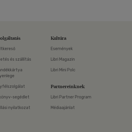
olgáltatás
Kultúra
ltkereső
Események
zetés és szállítás
Libri Magazin
ándékkártya
Libri Mini Polc
yenlege
Partnereinknek
yfélszolgálat
könyv-segédlet
Libri Partner Program
állási nyilatkozat
Médiaajánlat