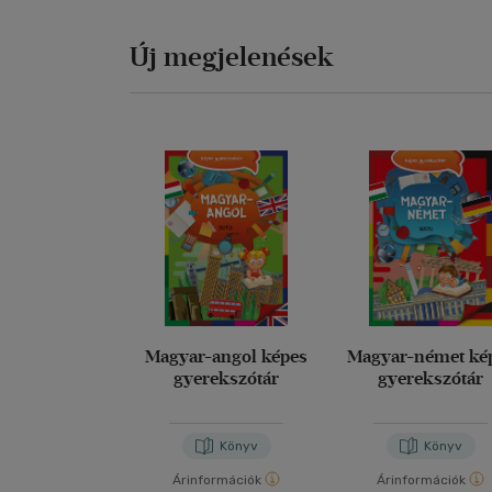
Új megjelenések
Magyar-angol képes
Magyar-német ké
gyerekszótár
gyerekszótár
Könyv
Könyv
Árinformációk
Árinformációk