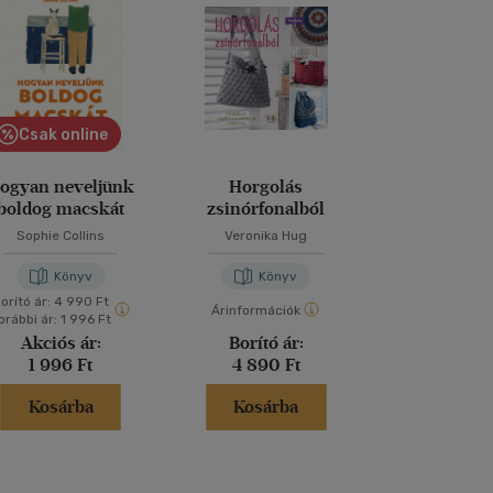
Csak online
ogyan neveljünk
Horgolás
Nagy rejtvény
boldog macskát
zsinórfonalból
Sophie Collins
Veronika Hug
Könyv
Könyv
Kön
orító ár:
4 990 Ft
Árinformációk
Árinformáci
orábbi ár:
1 996 Ft
Akciós ár:
Borító ár:
Borító 
1 996 Ft
4 890 Ft
3 499 
Kosárba
Kosárba
Kosár