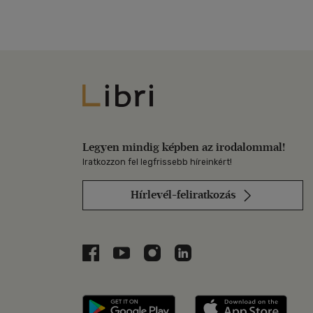
Libri
Legyen mindig képben az irodalommal!
Iratkozzon fel legfrissebb híreinkért!
Hírlevél-feliratkozás
Libri a Facebookon
Libri a Youtube-on
Libri az Instagramon
Libri a LinkedInen
Libri applikáció Szerezd m
Libri