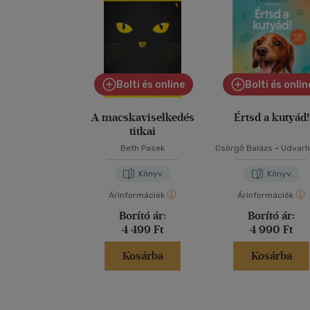
Bolti és online
Bolti és onlin
A macskaviselkedés
Értsd a kutyád!
titkai
Beth Pasek
Csörgő Balázs
-
Udvarh
Tóth Kata
Könyv
Könyv
Árinformációk
Árinformációk
Borító ár:
Borító ár:
4 499 Ft
4 990 Ft
Kosárba
Kosárba