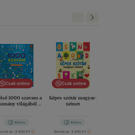
Hátra
Előre
Csak online
Csak online
Csak on
első 1000 szavam a
Képes szótár magyar-
Képes szótár
domány világából -
német
ango
Magyar-angol
Könyv
Könyv
Kön
orító ár:
3 900 Ft
Borító ár:
3 290 Ft
Borító ár:
3 29