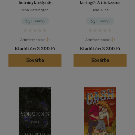
botránykirálynő;
keringő; A titokzatos
Napsütötte románc
örökös
Nina Harrington
Heidi Rice
E-könyv
E-könyv
Árinformációk
Árinformációk
Kiadói ár:
3 399 Ft
Kiadói ár:
3 399 Ft
Kosárba
Kosárba