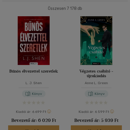
Összesen
7 178
db
40 db / oldal
Ár szerint
500 Ft alatt
(86)
500 Ft - 2500 Ft
(3033)
Alkalmaz
2500 Ft - 4500 Ft
(3097)
4500 Ft felett
(1039)
Korosztály szerint
Bűnös élvezettel szeretlek
Végzetes csábító -
Gyermek
(2)
újrakiadás
mind
(2)
L. J. Shen
Anne L. Green
Ifjúsági
(61)
Könyv
Könyv
6 -10 év
(1)
10 - 14 év
(7)
Kiadói ár:
6 699 Ft
Kiadói ár:
6 599 Ft
14 - 18 év
(27)
Bevezető ár:
6 029 Ft
Bevezető ár:
5 939 Ft
mind
(25)