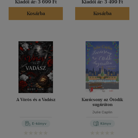
(359)
Kiadói ár:
3 699 Ft
Kiadói ár:
3 499 Ft
(126)
Kosárba
Kosárba
(35)
(37)
(5671)
Alkalmaz
A Vörös és a Vadász
Karácsony az Ötödik
sugárúton
Julie Caplin
E-könyv
Könyv