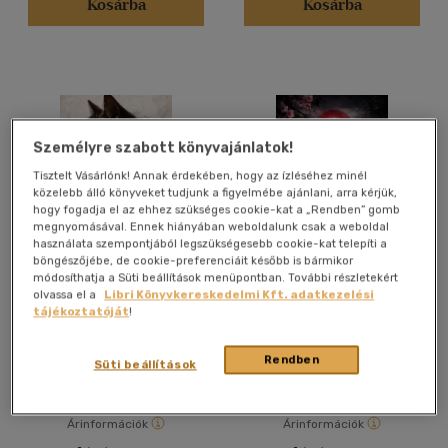
Kosárba
Kosárba
Gyermek és ifjúsági
(5)
Felnőtt
(6349)
Nyelv szerint
Magyar
(6665)
Személyre szabott könyvajánlatok!
Tisztelt Vásárlónk! Annak érdekében, hogy az ízléséhez minél
Amerikai angol
(1)
közelebb álló könyveket tudjunk a figyelmébe ajánlani, arra kérjük,
Angol
(387)
hogy fogadja el az ehhez szükséges cookie-kat a „Rendben” gomb
megnyomásával. Ennek hiányában weboldalunk csak a weboldal
Francia
(19)
használata szempontjából legszükségesebb cookie-kat telepíti a
böngészőjébe, de cookie-preferenciáit később is bármikor
Német
(76)
módosíthatja a Süti beállítások menüpontban. További részletekért
Kucing
Néma Sikoly
Olasz
(16)
olvassa el a
Libri Könyvkereskedelmi Kft. adatkezelési
tájékoztatóját
!
Spanyol
(15)
Rendben
E-könyv
E-könyv
Süti beállítások
Vélemény szerint
(954)
Árinformációk
Árinformációk