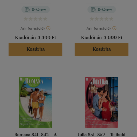
Vegasban; A bébiszitter
E-könyv
E-könyv
Árinformációk
Árinformációk
Kiadói ár:
3 399 Ft
Kiadói ár:
3 699 Ft
Kosárba
Kosárba
Romana 841.-842. - A
Júlia 851.-852. - Telihold