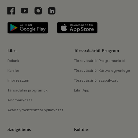
Libri a Facebookon
Libri a Youtube-on
Libri az Instagramon
Libri a LinkedInen
Libri applikáció Szerezd meg: Google P
Libri applikáció 
Libri
Törzsvásárlói Program
Rólunk
Törzsvásárlói Programunkról
Karrier
Törzsvásárlói Kártya egyenlege
Impresszum
Törzsvásárlói szabályzat
Társadalmi programok
Libri App
Adományozás
Akadálymentesítési nyilatkozat
Szolgáltatás
Kultúra