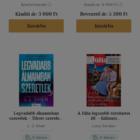
Árinformációk
Kiadói ár:
5 999 Ft
Kiadói ár:
3 699 Ft
Bevezető ár:
5 399 Ft
Kosárba
Kosárba
Legvadabb álmaimban
A Júlia legszebb történetei
szeretlek - Tiltott szerelem
48. - Különös
2.
házasságszerző; Többé
L. J. Shen
Lucy Gordon
nem eresztlek; Az ég
küldötte
E-könyv
E-könyv