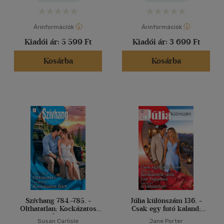
Árinformációk
Árinformációk
Kiadói ár:
5 599 Ft
Kiadói ár:
3 699 Ft
Kosárba
Kosárba
Szívhang 784.-785. -
Júlia különszám 136. -
Olthatatlan; Kockázatos
Csak egy futó kaland;
flört
Kockázatos játék Las
Susan Carlisle
Jane Porter