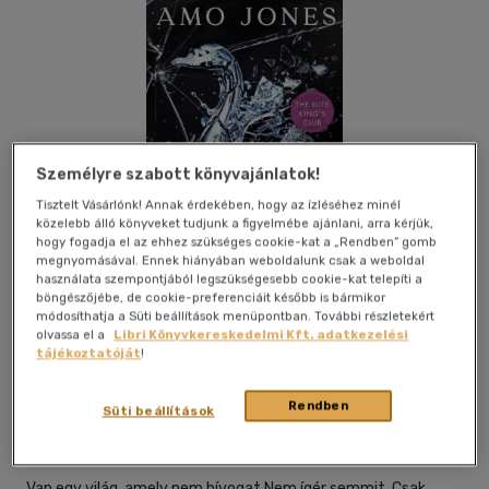
Személyre szabott könyvajánlatok!
Tisztelt Vásárlónk! Annak érdekében, hogy az ízléséhez minél
közelebb álló könyveket tudjunk a figyelmébe ajánlani, arra kérjük,
hogy fogadja el az ehhez szükséges cookie-kat a „Rendben” gomb
megnyomásával. Ennek hiányában weboldalunk csak a weboldal
használata szempontjából legszükségesebb cookie-kat telepíti a
böngészőjébe, de cookie-preferenciáit később is bármikor
módosíthatja a Süti beállítások menüpontban. További részletekért
olvassa el a
Libri Könyvkereskedelmi Kft. adatkezelési
tájékoztatóját
!
Beleolvasok
Kívánságlistához adom
Megosztom
Rendben
Süti beállítások
Cartaphilus Kiadó
|
2026
|
magyar nyelvű
Van egy világ, amely nem hívogat.Nem ígér semmit. Csak