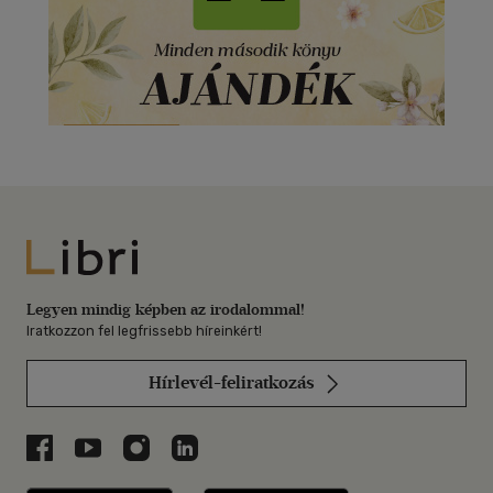
Libri
Legyen mindig képben az irodalommal!
Iratkozzon fel legfrissebb híreinkért!
Hírlevél-feliratkozás
Libri a Facebookon
Libri a Youtube-on
Libri az Instagramon
Libri a LinkedInen