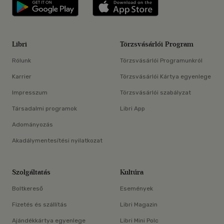
Libri applikáció Szerezd meg: Google P
Libri applikáció 
Libri
Törzsvásárlói Program
Rólunk
Törzsvásárlói Programunkról
Karrier
Törzsvásárlói Kártya egyenlege
Impresszum
Törzsvásárlói szabályzat
Társadalmi programok
Libri App
Adományozás
Akadálymentesítési nyilatkozat
Szolgáltatás
Kultúra
Boltkereső
Események
Fizetés és szállítás
Libri Magazin
Ajándékkártya egyenlege
Libri Mini Polc