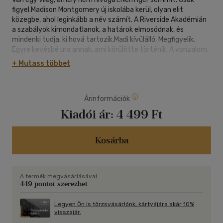
figyel.Madison Montgomery új iskolába kerül, olyan elit
közegbe, ahol leginkább a név számít. A Riverside Akadémián
a szabályok kimondatlanok, a határok elmosódnak, és
mindenki tudja, ki hová tartozik.Madi kívülálló. Megfigyelik.
Egyre kevésbé ura annak, ami körülötte történik. A vonzalom,
a félelem és a hallgatás lassan összefonódik, miközben egy
+ Mutass többet
különös, zárt kör érdeklődése egyre inkább rá irányul. És ebben
a világban a csend titkos döntéseket takar, a beavatásnak
pedig mindig kőkemény ára van.Az Ezüst hattyú sötét, mégis
Árinformációk
perzselően forró történet az identitás elvesztéséről, és arról
a pillanatról, amikor már nem az a kérdés, hogy belépsz-e,
Kiadói ár:
4 499 Ft
hanem az, hogy mit hagysz magad mögött.
Kosárba
A termék megvásárlásával
449 pontot szerezhet
Legyen Ön is törzsvásárlónk, kártyájára akár 10%
visszajár.