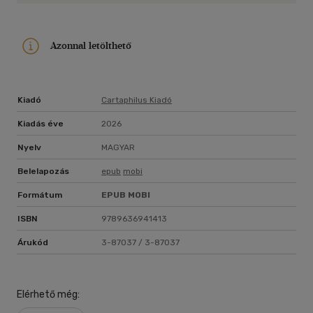
Azonnal letölthető
Kiadó
Cartaphilus Kiadó
Kiadás éve
2026
Nyelv
MAGYAR
Belelapozás
epub
mobi
Formátum
EPUB
MOBI
ISBN
9789636941413
Árukód
3-87037 / 3-87037
Elérhető még: