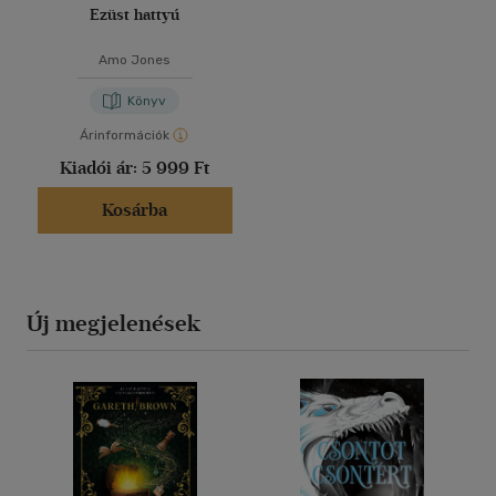
Ezüst hattyú
Amo Jones
Könyv
Árinformációk
Kiadói ár:
5 999 Ft
Kosárba
Új megjelenések