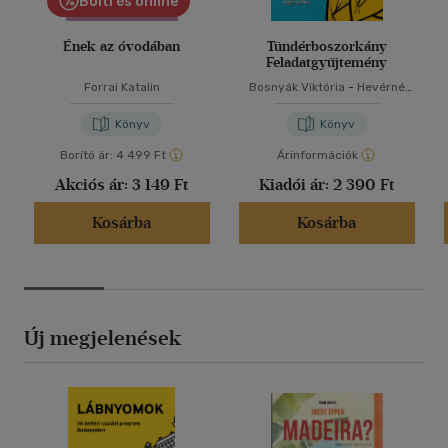
Bolti és online
Ének az óvodában
Tündérboszorkány
Feladatgyűjtemény
Forrai Katalin
Bosnyák Viktória
-
Hevérné
Kanyó Andrea
Könyv
Könyv
Borító ár:
4 499 Ft
Árinformációk
Akciós ár:
3 149 Ft
Kiadói ár:
2 390 Ft
Kosárba
Kosárba
Új megjelenések