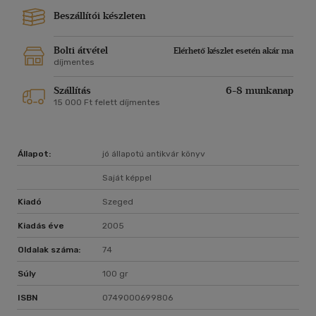
Beszállítói készleten
Bolti átvétel
Elérhető készlet esetén akár ma
díjmentes
Szállítás
6-8 munkanap
15 000 Ft felett díjmentes
Állapot:
jó állapotú antikvár könyv
Saját képpel
Kiadó
Szeged
Kiadás éve
2005
Oldalak száma:
74
Súly
100 gr
ISBN
0749000699806