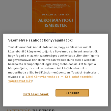
Személyre szabott könyvajánlatok!
Tisztelt Vásárlónk! Annak érdekében, hogy az ízléséhez minél
közelebb álló könyveket tudjunk a figyelmébe ajánlani, arra kérjük,
hogy fogadja el az ehhez szükséges cookie-kat a „Rendben” gomb
megnyomásával. Ennek hiányában weboldalunk csak a weboldal
használata szempontjából legszükségesebb cookie-kat telepíti a
böngészőjébe, de cookie-preferenciáit később is bármikor
módosíthatja a Süti beállítások menüpontban. További részletekért
olvassa el a
Libri Könyvkereskedelmi Kft. adatkezelési
tájékoztatóját
!
Kívánságlistához adom
Megosztom
Rendben
Süti beállítások
Szeged
|
2005
|
papír / puha kötés
|
74 oldal