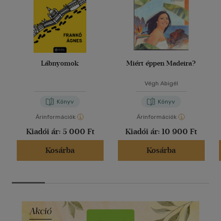
Lábnyomok
Miért éppen Madeira?
Végh Abigél
Könyv
Könyv
Árinformációk
Árinformációk
Kiadói ár:
5 000 Ft
Kiadói ár:
10 900 Ft
Kosárba
Kosárba