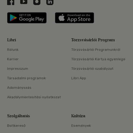
Libri a Facebookon
Libri a Youtube-on
Libri az Instagramon
Libri a LinkedInen
Libri applikáció Szerezd meg: Google P
Libri applikáció 
Libri
Törzsvásárlói Program
Rólunk
Törzsvásárlói Programunkról
Karrier
Törzsvásárlói Kártya egyenlege
Impresszum
Törzsvásárlói szabályzat
Társadalmi programok
Libri App
Adományozás
Akadálymentesítési nyilatkozat
Szolgáltatás
Kultúra
Boltkereső
Események