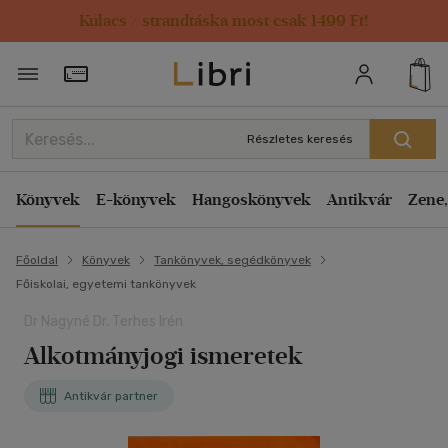
Kulacs / strandtáska most csak 1499 Ft!
Törzsvásárlói Kártya adatai
Részletes keresés
Könyvek
E-könyvek
Hangoskönyvek
Antikvár
Zene,
Főoldal
Könyvek
Tankönyvek, segédkönyvek
Főiskolai, egyetemi tankönyvek
Dr Nagyné Dr. Terhes Irén
Alkotmányjogi ismeretek
Antikvár partner