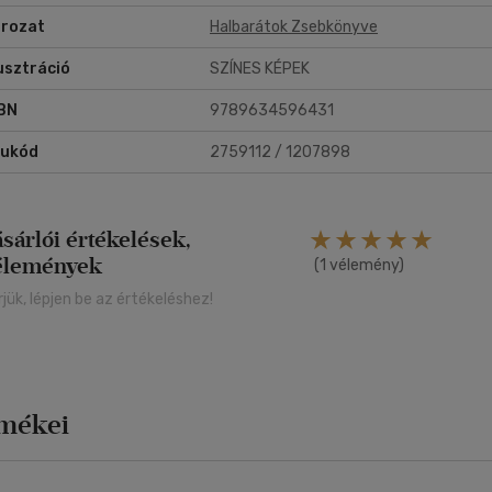
rozat
Halbarátok Zsebkönyve
lusztráció
SZÍNES KÉPEK
BN
9789634596431
rukód
2759112 / 1207898
ásárlói értékelések,
élemények
(1 vélemény)
rjük, lépjen be az értékeléshez!
rmékei