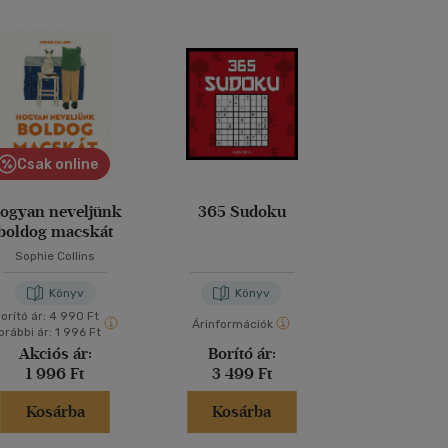
Csak online
ogyan neveljünk
365 Sudoku
Cozy D
boldog macskát
Sophie Collins
Könyv
Könyv
Kön
orító ár:
4 990 Ft
Árinformációk
Árinformáci
orábbi ár:
1 996 Ft
Akciós ár:
Borító ár:
Kiadói 
1 996 Ft
3 499 Ft
3 490 
Kosárba
Kosárba
Kosár