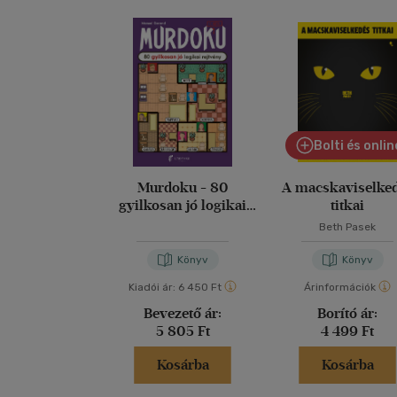
Bolti és onlin
Murdoku - 80
A macskaviselke
gyilkosan jó logikai
titkai
rejtvény
Beth Pasek
Könyv
Könyv
Kiadói ár:
6 450 Ft
Árinformációk
Bevezető ár:
Borító ár:
5 805 Ft
4 499 Ft
Kosárba
Kosárba