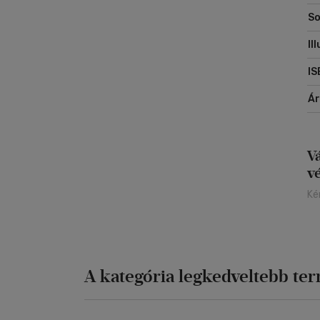
So
Il
IS
Á
V
v
Ké
A kategória legkedveltebb te