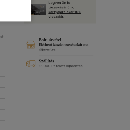
Kártya
Legyen Ön is
Vallás, mitológia
m
törzsvásárlónk,
Képeslap
kártyájára akár 10%
és Természet
visszajár.
yv
Naptár
k
Papír, írószer
at
ok
Bolti átvétel
l
Elérhető készlet esetén akár ma
díjmentes
Szállítás
15 000 Ft felett díjmentes