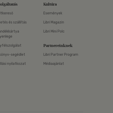
olgáltatás
Kultúra
ltkereső
Események
zetés és szállítás
Libri Magazin
ándékkártya
Libri Mini Polc
yenlege
Partnereinknek
yfélszolgálat
könyv-segédlet
Libri Partner Program
állási nyilatkozat
Médiaajánlat