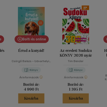
e
Bolti és online
dés
Értsd a kutyád!
Az eredeti Sudoku
H
KÖNYV 2026 nyár
Csörgő Balázs
-
Udvarhelyi-
Tim Bender
Tóth Kata
Könyv
Könyv
B
Árinformációk
Árinformációk
K
Borító ár:
Borító ár:
4 990 Ft
1 395 Ft
Kosárba
Kosárba