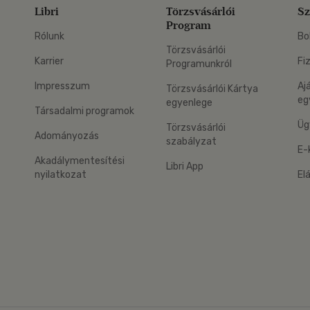
Libri
Törzsvásárlói
Sz
Program
Rólunk
Bo
Törzsvásárlói
Karrier
Fi
Programunkról
Impresszum
Aj
Törzsvásárlói Kártya
eg
egyenlege
Társadalmi programok
Üg
Törzsvásárlói
Adományozás
szabályzat
E-
Akadálymentesítési
Libri App
nyilatkozat
El
eg: Google Play
 applikáció Letölthető az App Store-ból