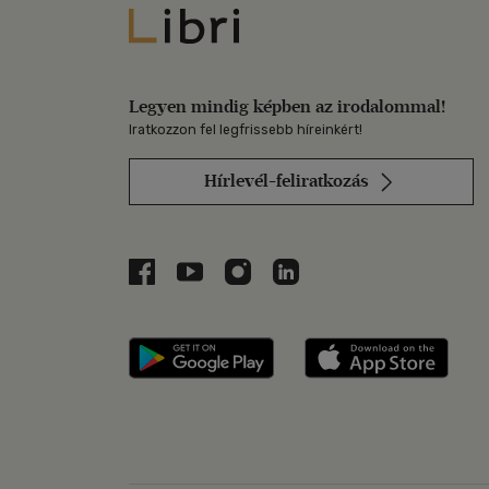
Libri
Legyen mindig képben az irodalommal!
Iratkozzon fel legfrissebb híreinkért!
Hírlevél-feliratkozás
Libri a Facebookon
Libri a Youtube-on
Libri az Instagramon
Libri a LinkedInen
Libri applikáció Szerezd m
Libri