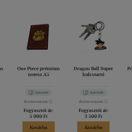
as
One Piece prémium
Dragon Ball Super
P
notesz A5
kulcstartó
Ajándék
Ajándék
Árinformációk
Árinformációk
Fogyasztói ár:
Fogyasztói ár:
5 999 Ft
3 599 Ft
Kosárba
Kosárba