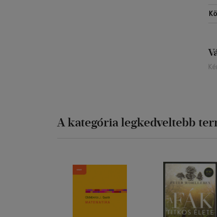
Kö
V
Ké
A kategória legkedveltebb te