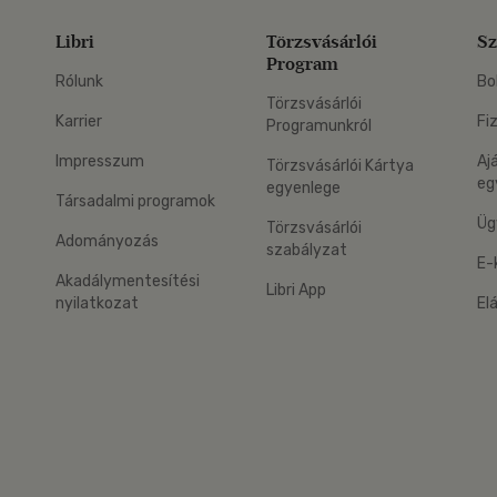
Libri
Törzsvásárlói
Sz
Program
Rólunk
Bo
Törzsvásárlói
Karrier
Fi
Programunkról
Impresszum
Aj
Törzsvásárlói Kártya
eg
egyenlege
Társadalmi programok
Üg
Törzsvásárlói
Adományozás
szabályzat
E-
Akadálymentesítési
Libri App
nyilatkozat
El
eg: Google Play
 applikáció Letölthető az App Store-ból