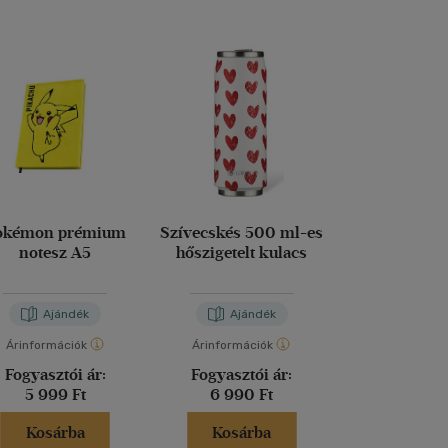
okémon prémium
Szívecskés 500 ml-es
Platinakristál
notesz A5
hőszigetelt kulacs
es hőszigetel
Ajándék
Ajándék
Aján
Árinformációk
Árinformációk
Árinformáci
Fogyasztói ár:
Fogyasztói ár:
Fogyasztó
5 999 Ft
6 990 Ft
7 690 
Kosárba
Kosárba
Kosár