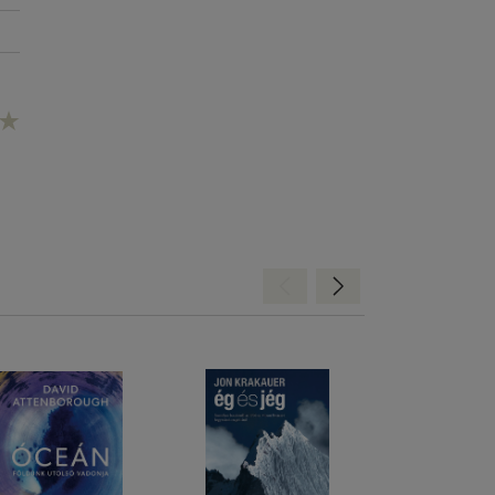
Hátra
Előre