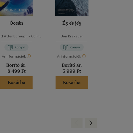
Óceán
Ég és jég
A holtaké 
id Attenborough
-
Colin
Jon Krakauer
Philippe B
Butfield
Könyv
Könyv
Kön
Árinformációk
Árinformációk
Árinformáci
Borító ár:
Borító ár:
Borító 
8 499 Ft
5 999 Ft
5 699 
Kosárba
Kosárba
Kosár
Hátra
Előre