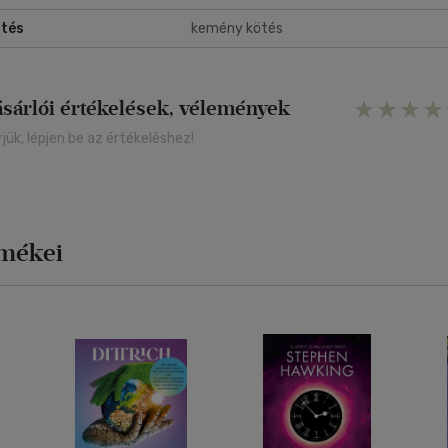
tés
kemény kötés
ásárlói értékelések, vélemények
rjük, lépjen be az értékeléshez!
rmékei