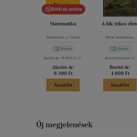
Bolti és online
Matematika
A fák titkos élet
Obádovics J. Gyula
Peter Wohlleben
Könyv
Könyv
Borító ár:
11 999 Ft
Árinformációk
Akciós ár:
Borító ár:
8 399 Ft
4 999 Ft
Kosárba
Kosárba
Új megjelenések