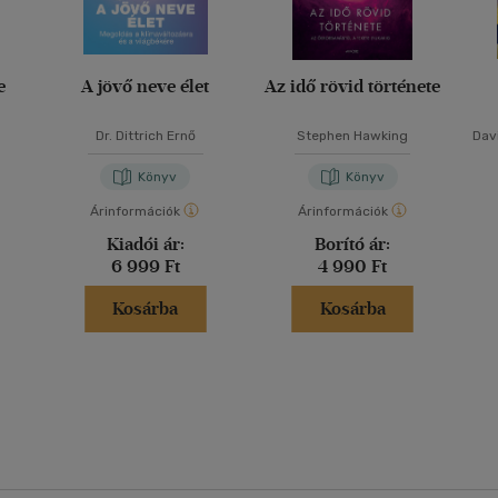
e
A jövő neve élet
Az idő rövid története
Dr. Dittrich Ernő
Stephen Hawking
Dav
Könyv
Könyv
Árinformációk
Árinformációk
Kiadói ár:
Borító ár:
6 999 Ft
4 990 Ft
Kosárba
Kosárba