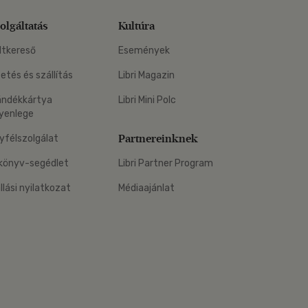
olgáltatás
Kultúra
ltkereső
Események
zetés és szállítás
Libri Magazin
ándékkártya
Libri Mini Polc
yenlege
Partnereinknek
yfélszolgálat
könyv-segédlet
Libri Partner Program
állási nyilatkozat
Médiaajánlat