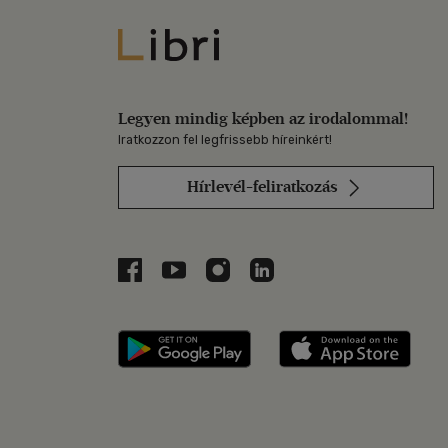
Libri
Legyen mindig képben az irodalommal!
Iratkozzon fel legfrissebb híreinkért!
Hírlevél-feliratkozás
Libri a Facebookon
Libri a Youtube-on
Libri az Instagramon
Libri a LinkedInen
Libri applikáció Szerezd m
Libri