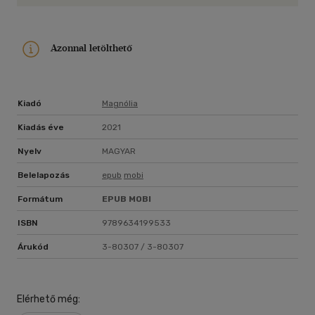
Azonnal letölthető
Kiadó
Magnólia
Kiadás éve
2021
Nyelv
MAGYAR
Belelapozás
epub
mobi
Formátum
EPUB
MOBI
ISBN
9789634199533
Árukód
3-80307 / 3-80307
Elérhető még: