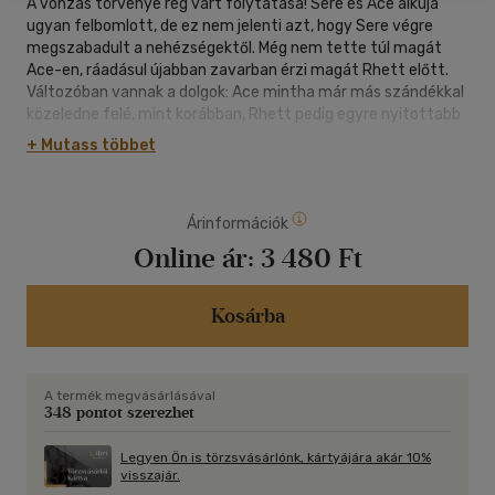
A vonzás törvénye rég várt folytatása! Sere és Ace alkuja
ugyan felbomlott, de ez nem jelenti azt, hogy Sere végre
megszabadult a nehézségektől. Még nem tette túl magát
Ace-en, ráadásul újabban zavarban érzi magát Rhett előtt.
Változóban vannak a dolgok: Ace mintha már más szándékkal
közeledne felé, mint korábban, Rhett pedig egyre nyitottabb
és barátságosabb. Sere lassan ráébred, hogy szerelmes, de
+ Mutass többet
egy vadonatúj kihívással kell szembenéznie, mégpedig azzal,
hogy milyen is párkapcsolatban élni. Végre rálel a saját
társaságára, és úgy érzi, tartozik valahova, valakihez. Ám
Árinformációk
nem mindenki az, akinek mondja magát. Meg kell birkóznia
saját bizonytalanságával és a kaliforniai élete miatti rossz
Online ár:
3 480 Ft
érzéseivel is. Rég történt eseményekre derül fény, fájdalmas
érzések törnek felszínre, de ezúttal már Serén múlik, hogy
egyedül néz-e velük szembe. Vajon sikerül rátalálnia
Kosárba
önmagára és a problémák ellenére is kitartania amellett, akit
szeret?
A termék megvásárlásával
348 pontot szerezhet
Legyen Ön is törzsvásárlónk, kártyájára akár 10%
visszajár.