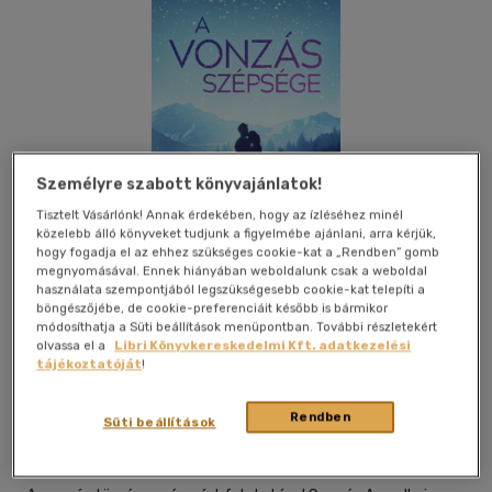
Személyre szabott könyvajánlatok!
Tisztelt Vásárlónk! Annak érdekében, hogy az ízléséhez minél
közelebb álló könyveket tudjunk a figyelmébe ajánlani, arra kérjük,
hogy fogadja el az ehhez szükséges cookie-kat a „Rendben” gomb
megnyomásával. Ennek hiányában weboldalunk csak a weboldal
használata szempontjából legszükségesebb cookie-kat telepíti a
böngészőjébe, de cookie-preferenciáit később is bármikor
módosíthatja a Süti beállítások menüpontban. További részletekért
olvassa el a
Libri Könyvkereskedelmi Kft. adatkezelési
Beleolvasok
Kívánságlistához adom
Megosztom
tájékoztatóját
!
(1 vélemény)
Rendben
Süti beállítások
Magnólia
|
2021
|
magyar nyelvű