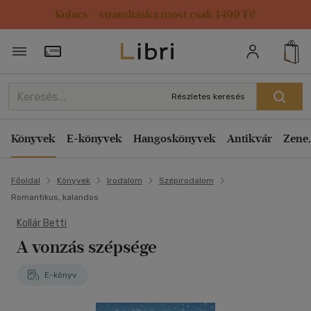
Kulacs / strandtáska most csak 1499 Ft!
Törzsvásárlói Kártya adatai
Részletes keresés
Könyvek
E-könyvek
Hangoskönyvek
Antikvár
Zene,
Főoldal
Könyvek
Irodalom
Szépirodalom
Romantikus, kalandos
Kollár Betti
A vonzás szépsége
E-könyv