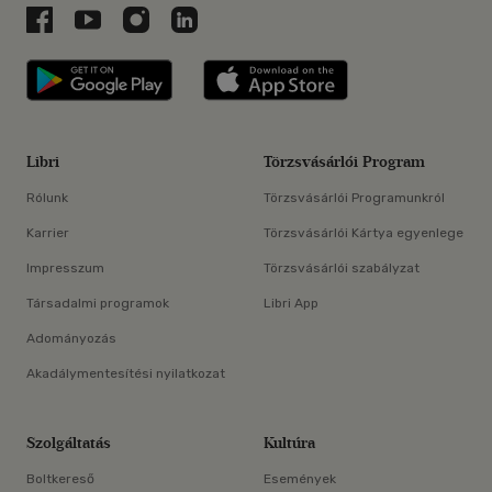
Libri a Facebookon
Libri a Youtube-on
Libri az Instagramon
Libri a LinkedInen
Libri applikáció Szerezd meg: Google P
Libri applikáció 
Libri
Törzsvásárlói Program
Rólunk
Törzsvásárlói Programunkról
Karrier
Törzsvásárlói Kártya egyenlege
Impresszum
Törzsvásárlói szabályzat
Társadalmi programok
Libri App
Adományozás
Akadálymentesítési nyilatkozat
Szolgáltatás
Kultúra
Boltkereső
Események