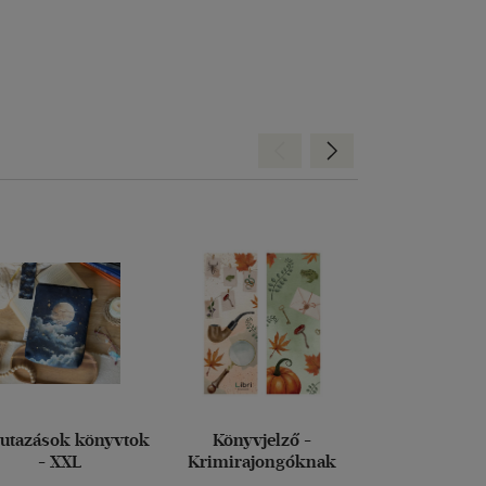
Hátra
Előre
 utazások könyvtok
Könyvjelző -
Bordó Books,
- XXL
Krimirajongóknak
magic könyv