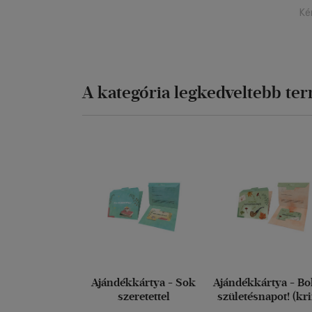
Ké
A kategória legkedveltebb te
Ajándékkártya - Sok
Ajándékkártya - Bo
szeretettel
születésnapot! (kr