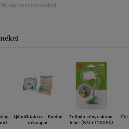
rjük, lépjen be az értékeléshez!
rmékei
ldog
Ajándékkártya - Boldog
Tulipán könyvlámpa,
Égi
imi)
névnapot
fehér (BALVI 28086)