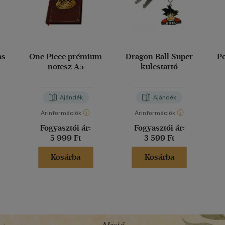
as
One Piece prémium
Dragon Ball Super
P
notesz A5
kulcstartó
Ajándék
Ajándék
Árinformációk
Árinformációk
Fogyasztói ár:
Fogyasztói ár:
5 999 Ft
3 599 Ft
Kosárba
Kosárba