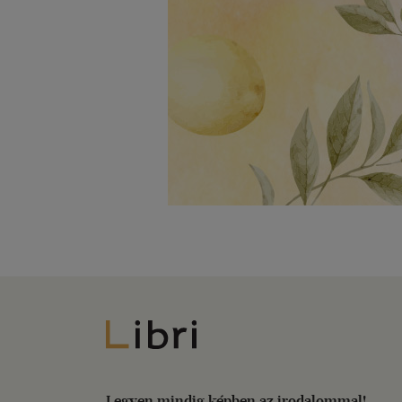
Libri
Legyen mindig képben az irodalommal!