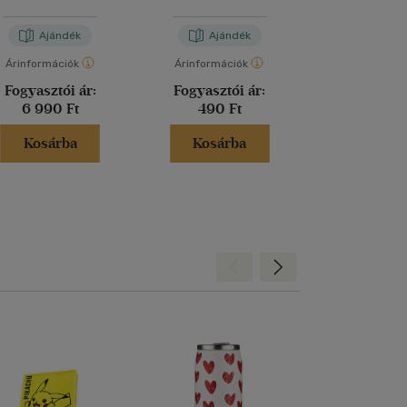
Ajándék
Ajándék
Aján
Árinformációk
Árinformációk
Árinformáci
Fogyasztói ár:
Fogyasztói ár:
Fogyasztó
6 990 Ft
490 Ft
6 990 
Kosárba
Kosárba
Kosár
Hátra
Előre