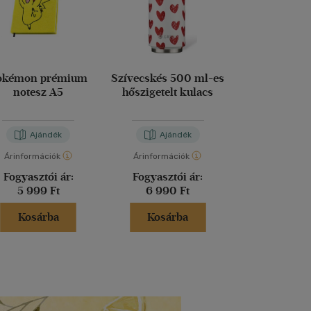
okémon prémium
Szívecskés 500 ml-es
Platinakristál
notesz A5
hőszigetelt kulacs
es hőszigetel
Ajándék
Ajándék
Aján
Árinformációk
Árinformációk
Árinformáci
Fogyasztói ár:
Fogyasztói ár:
Fogyasztó
5 999 Ft
6 990 Ft
7 690 
Kosárba
Kosárba
Kosár