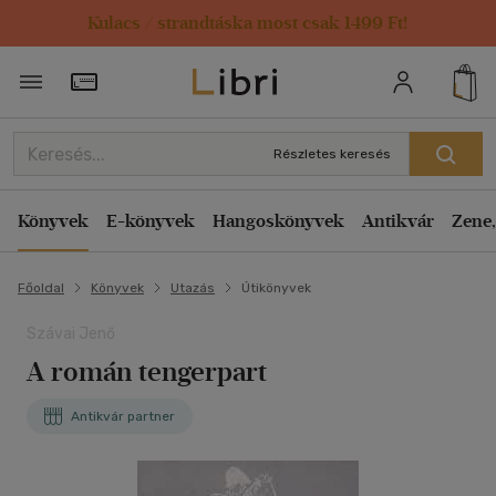
Kulacs / strandtáska most csak 1499 Ft!
Törzsvásárlói Kártya adatai
Részletes keresés
Könyvek
E-könyvek
Hangoskönyvek
Antikvár
Zene,
Főoldal
Könyvek
Utazás
Útikönyvek
Szávai Jenő
A román tengerpart
Antikvár partner