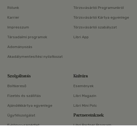
Rólunk
Törzsvásárlói Programunkról
Karrier
Törzsvásárlói Kártya egyenlege
Impresszum
Törzsvásárlói szabályzat
Társadalmi programok
Libri App
Adományozás
Akadálymentesítési nyilatkozat
Szolgáltatás
Kultúra
Boltkereső
Események
Fizetés és szállítás
Libri Magazin
Ajándékkártya egyenlege
Libri Mini Polc
Partnereinknek
Ügyfélszolgálat
E-könyv-segédlet
Libri Partner Program
×
Elállási nyilatkozat
Médiaajánlat