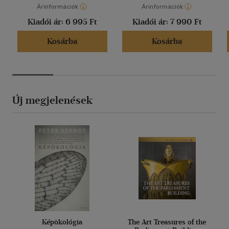
Árinformációk
Árinformációk
Kiadói ár:
6 995 Ft
Kiadói ár:
7 990 Ft
Kosárba
Kosárba
Új megjelenések
Képökológia
The Art Treasures of the