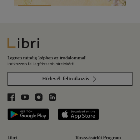
Libri
Legyen mindig képben az irodalommal!
Iratkozzon fel legfrissebb híreinkért!
Hírlevél-feliratkozás
Libri a Facebookon
Libri a Youtube-on
Libri az Instagramon
Libri a LinkedInen
Libri applikáció Szerezd meg: Google P
Libri applikáció 
Libri
Törzsvásárlói Program