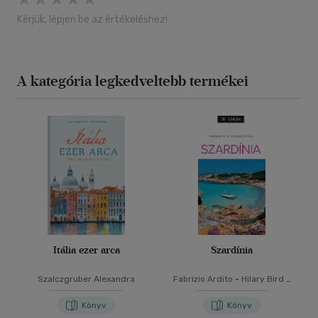
Kérjük, lépjen be az értékeléshez!
A kategória legkedveltebb termékei
Itália ezer arca
Szardínia
Szalczgruber Alexandra
Fabrizio Ardito
-
Hilary Bird
-
Stephanie Smith
-
Lisa
Voormei
Könyv
Könyv