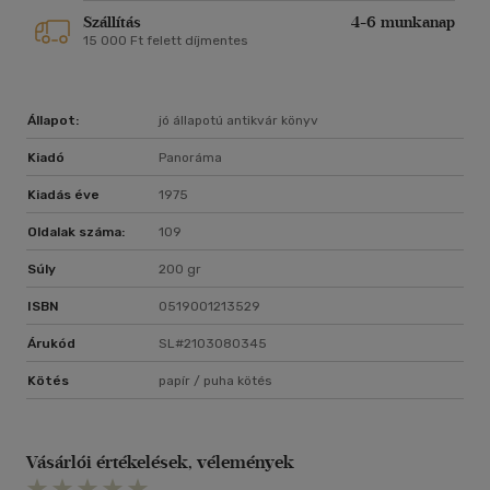
Szállítás
4-6 munkanap
15 000 Ft felett díjmentes
Állapot:
jó állapotú antikvár könyv
Kiadó
Panoráma
Kiadás éve
1975
Oldalak száma:
109
Súly
200 gr
ISBN
0519001213529
Árukód
SL#2103080345
Kötés
papír / puha kötés
Vásárlói értékelések, vélemények