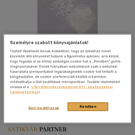
Személyre szabott könyvajánlatok!
Tisztelt Vásárlónk! Annak érdekében, hogy az ízléséhez minél
közelebb álló könyveket tudjunk a figyelmébe ajánlani, arra kérjük,
hogy fogadja el az ehhez szükséges cookie-kat a „Rendben” gomb
megnyomásával. Ennek hiányában weboldalunk csak a weboldal
használata szempontjából legszükségesebb cookie-kat telepíti a
böngészőjébe, de cookie-preferenciáit később is bármikor
módosíthatja a Süti beállítások menüpontban. További részletekért
olvassa el a
Libri Könyvkereskedelmi Kft. adatkezelési
tájékoztatóját
!
Kívánságlistához adom
Megosztom
Rendben
Süti beállítások
Panoráma
|
1975
|
papír / puha kötés
|
109 oldal