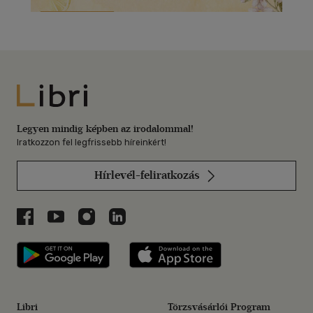
Libri
Legyen mindig képben az irodalommal!
Iratkozzon fel legfrissebb híreinkért!
Hírlevél-feliratkozás
Libri a Facebookon
Libri a Youtube-on
Libri az Instagramon
Libri a LinkedInen
Libri applikáció Szerezd meg: Google P
Libri applikáció 
Libri
Törzsvásárlói Program