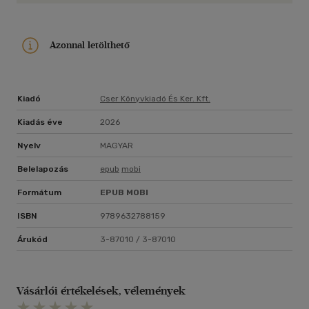
címzetes egyetemi docense, utóbbinak vezető oktatója is, a
bűnügyi szakjogász képzés szakmai tanácsadója. A ,,Döglött
Ügyek Osztályának" egykori vezetője. Számtalan díj,
Azonnal letölthető
kitüntetés és elismerés birtokosa.
Kiadó
Cser Könyvkiadó És Ker. Kft.
Kiadás éve
2026
Nyelv
MAGYAR
Belelapozás
epub
mobi
Formátum
EPUB
MOBI
ISBN
9789632788159
Árukód
3-87010 / 3-87010
Vásárlói értékelések, vélemények