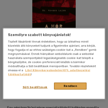
Személyre szabott könyvajánlatok!
Tisztelt Vásárlónk! Annak érdekében, hogy az ízléséhez minél
közelebb álló könyveket tudjunk a figyelmébe ajánlani, arra kérjük,
hogy fogadja el az ehhez szükséges cookie-kat a „Rendben” gomb
megnyomásával. Ennek hiányában weboldalunk csak a weboldal
használata szempontjából legszükségesebb cookie-kat telepíti a
böngészőjébe, de cookie-preferenciáit később is bármikor
módosíthatja a Süti beállítások menüpontban. További részletekért
olvassa el a
Libri Könyvkereskedelmi Kft. adatkezelési
tájékoztatóját
!
Beleolvasok
Kívánságlistához adom
Megosztom
Rendben
Süti beállítások
Cser Könyvkiadó És Ker. Kft.
|
2026
|
magyar nyelvű
,,Egy gépjárműbűnözésre specializálódott kollégám mondta