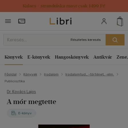
Kulacs / strandtáska most csak 1499 Ft!
Törzsvásárlói Kártya adatai
Részletes keresés
Könyvek
E-könyvek
Hangoskönyvek
Antikvár
Zene,
Főoldal
Könyvek
Irodalom
Irodalomtud., -történet, -elm.
Publicisztika
Dr. Kovács Lajos
A mór megtette
E-könyv