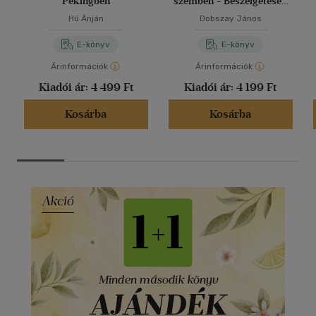
Pekingben
szemben - Beszélgetések
Iványi Gáborral
Hú Ánján
Dobszay János
E-könyv
E-könyv
Árinformációk
Árinformációk
Kiadói ár:
4 499 Ft
Kiadói ár:
4 199 Ft
Kosárba
Kosárba