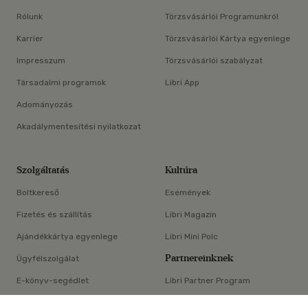
Rólunk
Törzsvásárlói Programunkról
Karrier
Törzsvásárlói Kártya egyenlege
Impresszum
Törzsvásárlói szabályzat
Társadalmi programok
Libri App
Adományozás
Akadálymentesítési nyilatkozat
Szolgáltatás
Kultúra
Boltkereső
Események
Fizetés és szállítás
Libri Magazin
Ajándékkártya egyenlege
Libri Mini Polc
Partnereinknek
Ügyfélszolgálat
E-könyv-segédlet
Libri Partner Program
×
Elállási nyilatkozat
Médiaajánlat