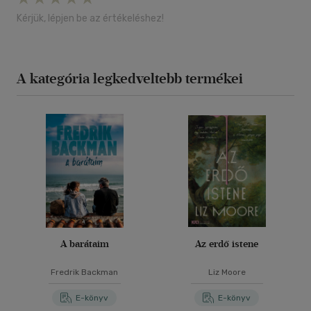
Kérjük, lépjen be az értékeléshez!
A kategória legkedveltebb termékei
A barátaim
Az erdő istene
Fredrik Backman
Liz Moore
E-könyv
E-könyv