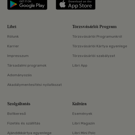
Libri applikáció Szerezd meg: Google P
Libri applikáció 
Libri
Törzsvásárlói Program
Rólunk
Törzsvásárlói Programunkról
Karrier
Törzsvásárlói Kártya egyenlege
Impresszum
Törzsvásárlói szabályzat
Társadalmi programok
Libri App
Adományozás
Akadálymentesítési nyilatkozat
Szolgáltatás
Kultúra
Boltkereső
Események
Fizetés és szállítás
Libri Magazin
Ajándékkártya egyenlege
Libri Mini Polc