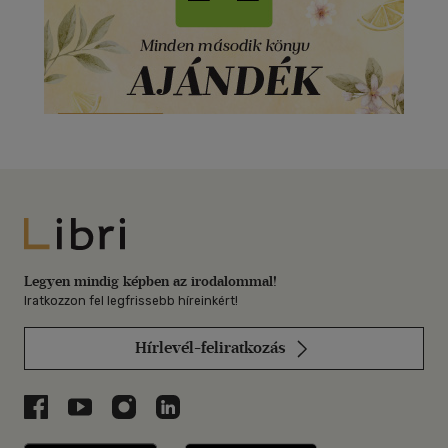
Libri
Legyen mindig képben az irodalommal!
Iratkozzon fel legfrissebb híreinkért!
Hírlevél-feliratkozás
Libri a Facebookon
Libri a Youtube-on
Libri az Instagramon
Libri a LinkedInen