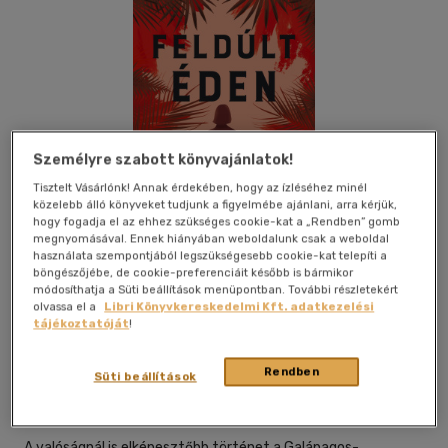
Személyre szabott könyvajánlatok!
Tisztelt Vásárlónk! Annak érdekében, hogy az ízléséhez minél
közelebb álló könyveket tudjunk a figyelmébe ajánlani, arra kérjük,
hogy fogadja el az ehhez szükséges cookie-kat a „Rendben” gomb
megnyomásával. Ennek hiányában weboldalunk csak a weboldal
használata szempontjából legszükségesebb cookie-kat telepíti a
böngészőjébe, de cookie-preferenciáit később is bármikor
módosíthatja a Süti beállítások menüpontban. További részletekért
olvassa el a
Libri Könyvkereskedelmi Kft. adatkezelési
tájékoztatóját
!
Beleolvasok
Kívánságlistához adom
Megosztom
Rendben
Süti beállítások
Park Könyvkiadó
|
2026
|
magyar nyelvű
A valóságnál is elképesztőbb történet a Galápagos-