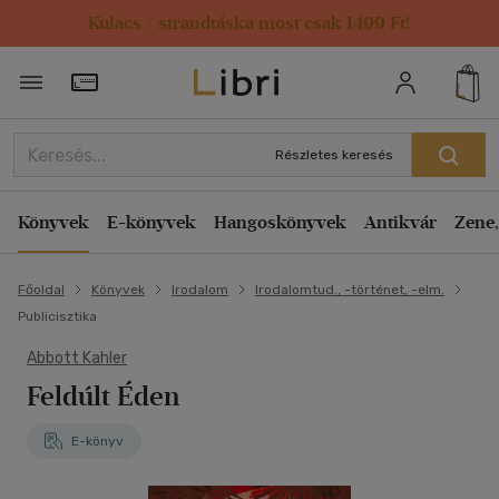
Kulacs / strandtáska most csak 1499 Ft!
Törzsvásárlói Kártya adatai
Részletes keresés
Könyvek
E-könyvek
Hangoskönyvek
Antikvár
Zene,
Főoldal
Könyvek
Irodalom
Irodalomtud., -történet, -elm.
Publicisztika
Abbott Kahler
Feldúlt Éden
E-könyv