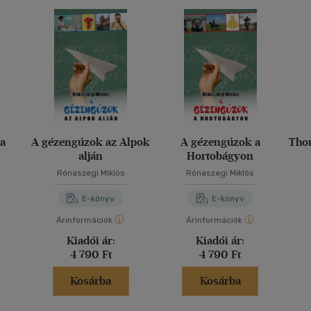
na
A gézengúzok az Alpok
A gézengúzok a
Thor
alján
Hortobágyon
Rónaszegi Miklós
Rónaszegi Miklós
E-könyv
E-könyv
Árinformációk
Árinformációk
Kiadói ár:
Kiadói ár:
4 790 Ft
4 790 Ft
Kosárba
Kosárba