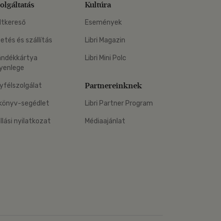
olgáltatás
Kultúra
ltkereső
Események
zetés és szállítás
Libri Magazin
ándékkártya
Libri Mini Polc
yenlege
Partnereinknek
yfélszolgálat
könyv-segédlet
Libri Partner Program
állási nyilatkozat
Médiaajánlat