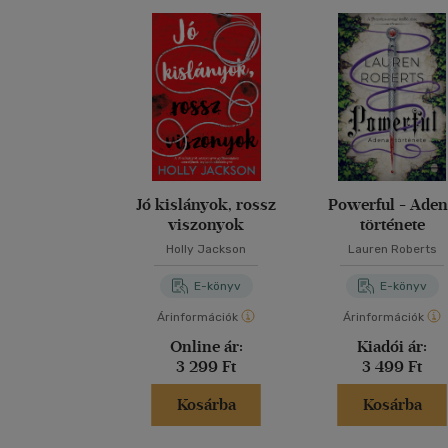
Jó kislányok, rossz
Powerful - Ade
viszonyok
története
Holly Jackson
Lauren Roberts
E-könyv
E-könyv
Árinformációk
Árinformációk
Online ár:
Kiadói ár:
3 299 Ft
3 499 Ft
Kosárba
Kosárba