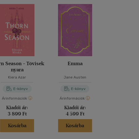
n Season - Tövisek
Emma
Red as roya
nyara
Kiera Azar
Jane Austen
Elizabeth 
E-könyv
E-könyv
E-kö
Árinformációk
Árinformációk
Árinformáci
Kiadói ár:
Kiadói ár:
Kiadói 
3 899 Ft
4 599 Ft
3 299 
Kosárba
Kosárba
Kosár