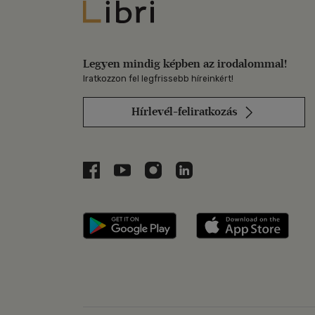
Libri
Legyen mindig képben az irodalommal!
Iratkozzon fel legfrissebb híreinkért!
Hírlevél-feliratkozás
Libri a Facebookon
Libri a Youtube-on
Libri az Instagramon
Libri a LinkedInen
Libri applikáció Szerezd m
Libri