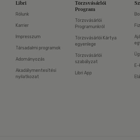
Libri
Törzsvásárlói
Sz
Program
Rólunk
Bo
Törzsvásárlói
Karrier
Fi
Programunkról
Impresszum
Aj
Törzsvásárlói Kártya
eg
egyenlege
Társadalmi programok
Üg
Törzsvásárlói
Adományozás
szabályzat
E-
Akadálymentesítési
Libri App
nyilatkozat
El
eg: Google Play
 applikáció Letölthető az App Store-ból