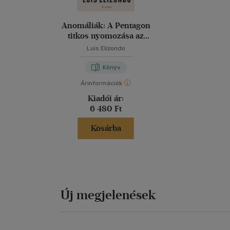
Anomáliák: A Pentagon
titkos nyomozása az
ismeretlen után
Luis Elizondo
Könyv
Árinformációk
Kiadói ár:
6 480 Ft
Kosárba
Új megjelenések