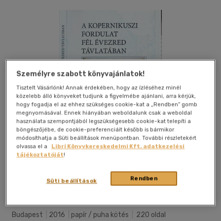
Személyre szabott könyvajánlatok!
Tisztelt Vásárlónk! Annak érdekében, hogy az ízléséhez minél
közelebb álló könyveket tudjunk a figyelmébe ajánlani, arra kérjük,
hogy fogadja el az ehhez szükséges cookie-kat a „Rendben” gomb
megnyomásával. Ennek hiányában weboldalunk csak a weboldal
használata szempontjából legszükségesebb cookie-kat telepíti a
böngészőjébe, de cookie-preferenciáit később is bármikor
módosíthatja a Süti beállítások menüpontban. További részletekért
olvassa el a
Libri Könyvkereskedelmi Kft. adatkezelési
tájékoztatóját
!
Rendben
Kívánságlistához adom
Megosztom
Süti beállítások
Budapest
|
2016
|
papír / puha kötés
|
220 oldal