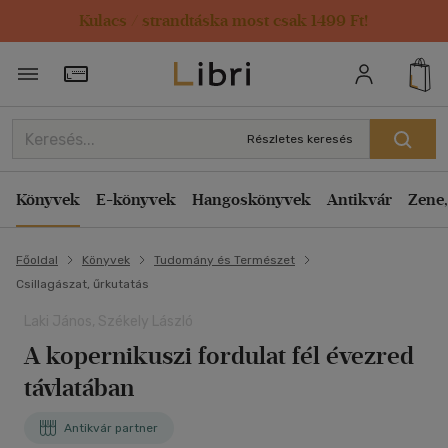
Kulacs / strandtáska most csak 1499 Ft!
Törzsvásárlói Kártya adatai
Részletes keresés
Könyvek
E-könyvek
Hangoskönyvek
Antikvár
Zene,
Főoldal
Könyvek
Tudomány és Természet
Csillagászat, űrkutatás
Laki János, Székely László
A kopernikuszi fordulat fél évezred
távlatában
Antikvár partner