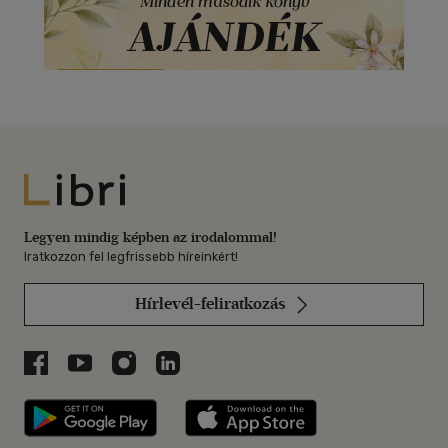
Libri
Legyen mindig képben az irodalommal!
Iratkozzon fel legfrissebb híreinkért!
Hírlevél-feliratkozás
Libri a Facebookon
Libri a Youtube-on
Libri az Instagramon
Libri a LinkedInen
Libri applikáció Szerezd meg: Google P
Libri applikáció 