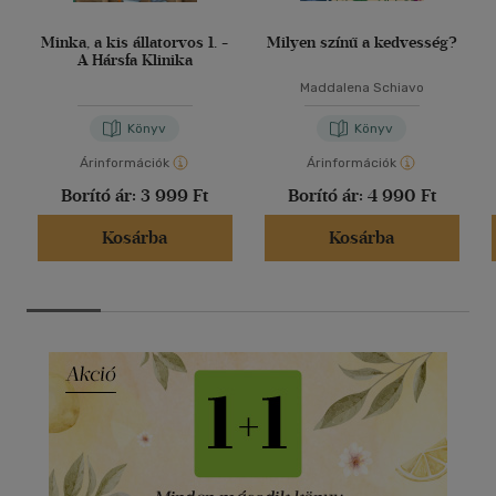
Minka, a kis állatorvos 1. -
Milyen színű a kedvesség?
A Hársfa Klinika
Maddalena Schiavo
Könyv
Könyv
Árinformációk
Árinformációk
Borító ár:
3 999 Ft
Borító ár:
4 990 Ft
Kosárba
Kosárba