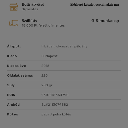
Bolti átvétel
Elérhető készlet esetén akár ma
díjmentes
Szállítás
6-8 munkanap
15 000 Ft felett díjmentes
Állapot:
hibátlan, olvasatlan példány
Kiadó
Budapest
Kiadás éve
2016
Oldalak száma:
220
Súly
200 gr
ISBN
2310015354790
Árukód
SL#2113079582
Kötés
papír / puha kötés