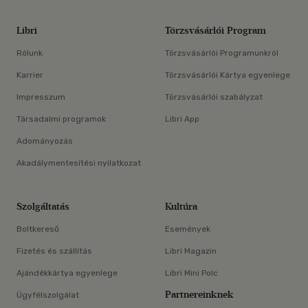
Libri
Törzsvásárlói Program
Rólunk
Törzsvásárlói Programunkról
Karrier
Törzsvásárlói Kártya egyenlege
Impresszum
Törzsvásárlói szabályzat
Társadalmi programok
Libri App
Adományozás
Akadálymentesítési nyilatkozat
Szolgáltatás
Kultúra
Boltkereső
Események
Fizetés és szállítás
Libri Magazin
Ajándékkártya egyenlege
Libri Mini Polc
Partnereinknek
Ügyfélszolgálat