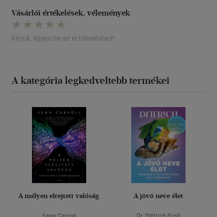
Vásárlói értékelések, vélemények
Kérjük, lépjen be az értékeléshez!
A kategória legkedveltebb termékei
A mélyen elrejtett valóság
A jövő neve élet
Sean Carroll
Dr. Dittrich Ernő