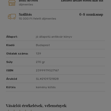
Bolti átvétel
Elérhető készlet esetén akár ma
díjmentes
Szállítás
6-8 munkanap
15 000 Ft felett díjmentes
Állapot:
jó állapotú antikvár könyv
Kiadó
Budapest
Oldalak száma:
139
Súly
270 gr
ISBN
2399979527167
Árukód
SL#2109721828
Kötés
kemény kötés
Vásárlói értékelések, vélemények