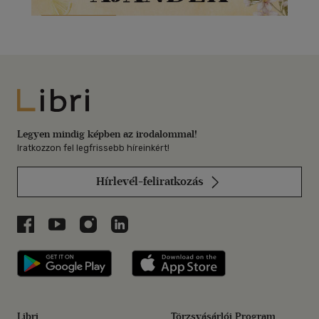
Libri
Legyen mindig képben az irodalommal!
Iratkozzon fel legfrissebb híreinkért!
Hírlevél-feliratkozás
Libri a Facebookon
Libri a Youtube-on
Libri az Instagramon
Libri a LinkedInen
Libri applikáció Szerezd meg: Google P
Libri applikáció 
Libri
Törzsvásárlói Program