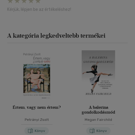
Kérjük, lépjen be az értékeléshez!
A kategória legkedveltebb termékei
Értem, vagy nem értem?
A balerina
gondolkodásmód
Petrányi Zsolt
Megan Fairchild
Könyv
Könyv