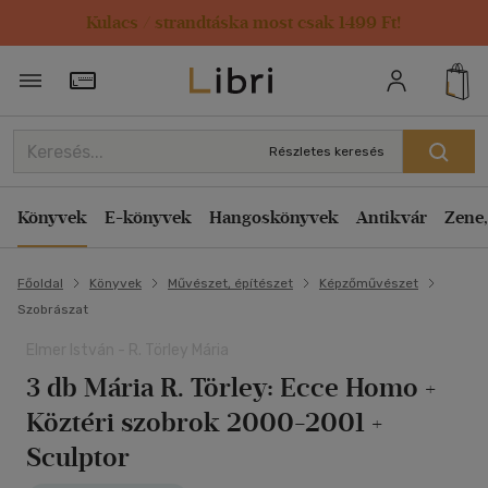
Kulacs / strandtáska most csak 1499 Ft!
Törzsvásárlói Kártya adatai
Részletes keresés
Könyvek
E-könyvek
Hangoskönyvek
Antikvár
Zene,
Főoldal
Könyvek
Művészet, építészet
Képzőművészet
Szobrászat
Elmer István - R. Törley Mária
3 db Mária R. Törley: Ecce Homo +
Köztéri szobrok 2000-2001 +
Sculptor