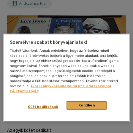
Antikvár partner
Személyre szabott könyvajánlatok!
Tisztelt Vásárlónk! Annak érdekében, hogy az ízléséhez minél
közelebb álló könyveket tudjunk a figyelmébe ajánlani, arra kérjük,
hogy fogadja el az ehhez szükséges cookie-kat a „Rendben” gomb
megnyomásával. Ennek hiányában weboldalunk csak a weboldal
használata szempontjából legszükségesebb cookie-kat telepíti a
böngészőjébe, de cookie-preferenciáit később is bármikor
módosíthatja a Süti beállítások menüpontban. További részletekért
Kívánságlistához adom
Megosztom
olvassa el a
Libri Könyvkereskedelmi Kft. adatkezelési
tájékoztatóját
!
Budapest
|
kemény kötés
|
139 oldal
Rendben
Süti beállítások
Az egyik kötet dedikált