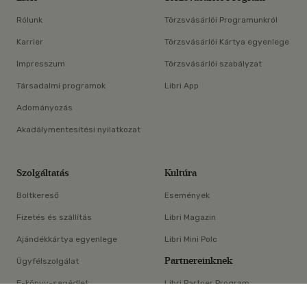
Rólunk
Törzsvásárlói Programunkról
Karrier
Törzsvásárlói Kártya egyenlege
Impresszum
Törzsvásárlói szabályzat
Társadalmi programok
Libri App
Adományozás
Akadálymentesítési nyilatkozat
Szolgáltatás
Kultúra
Boltkereső
Események
Fizetés és szállítás
Libri Magazin
Ajándékkártya egyenlege
Libri Mini Polc
Partnereinknek
Ügyfélszolgálat
E-könyv-segédlet
Libri Partner Program
×
Elállási nyilatkozat
Médiaajánlat