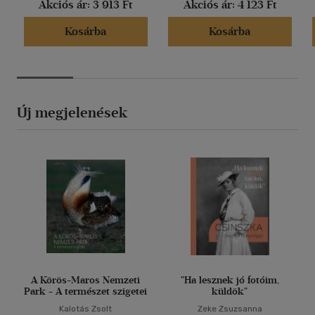
Akciós ár:
3 913 Ft
Akciós ár:
4 123 Ft
Kosárba
Kosárba
Új megjelenések
A Körös-Maros Nemzeti
"Ha lesznek jó fotóim,
Park - A természet szigetei
küldök"
Kalotás Zsolt
Zeke Zsuzsanna