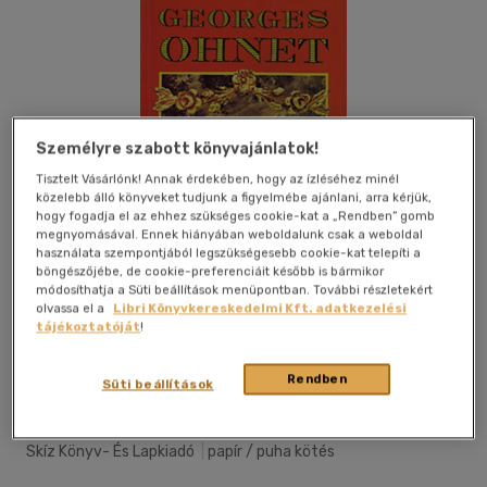
Személyre szabott könyvajánlatok!
Tisztelt Vásárlónk! Annak érdekében, hogy az ízléséhez minél
közelebb álló könyveket tudjunk a figyelmébe ajánlani, arra kérjük,
hogy fogadja el az ehhez szükséges cookie-kat a „Rendben” gomb
megnyomásával. Ennek hiányában weboldalunk csak a weboldal
használata szempontjából legszükségesebb cookie-kat telepíti a
böngészőjébe, de cookie-preferenciáit később is bármikor
módosíthatja a Süti beállítások menüpontban. További részletekért
olvassa el a
Libri Könyvkereskedelmi Kft. adatkezelési
tájékoztatóját
!
Kívánságlistához adom
Megosztom
Rendben
Süti beállítások
Skíz Könyv- És Lapkiadó
|
papír / puha kötés