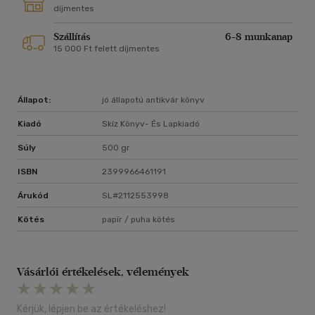
díjmentes
Szállítás
6-8 munkanap
15 000 Ft felett díjmentes
Állapot:
jó állapotú antikvár könyv
Kiadó
Skíz Könyv- És Lapkiadó
Súly
500 gr
ISBN
2399966461191
Árukód
SL#2112553998
Kötés
papír / puha kötés
Vásárlói értékelések, vélemények
Kérjük, lépjen be az értékeléshez!