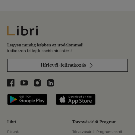
Libri
Legyen mindig képben az irodalommal!
Iratkozzon fel legfrissebb híreinkért!
Hírlevél-feliratkozás
Libri a Facebookon
Libri a Youtube-on
Libri az Instagramon
Libri a LinkedInen
Libri applikáció Szerezd meg: Google P
Libri applikáció 
Libri
Törzsvásárlói Program
Rólunk
Törzsvásárlói Programunkról