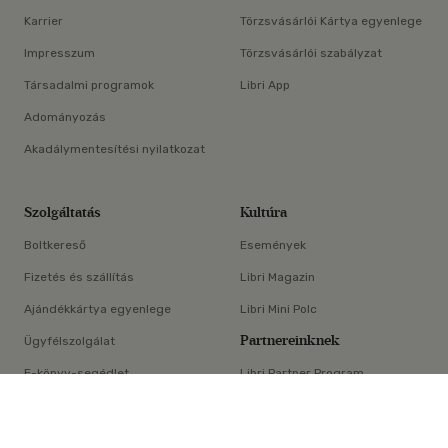
Karrier
Törzsvásárlói Kártya egyenlege
Impresszum
Törzsvásárlói szabályzat
Társadalmi programok
Libri App
Adományozás
Akadálymentesítési nyilatkozat
Szolgáltatás
Kultúra
Boltkereső
Események
Fizetés és szállítás
Libri Magazin
Ajándékkártya egyenlege
Libri Mini Polc
Partnereinknek
Ügyfélszolgálat
E-könyv-segédlet
Libri Partner Program
×
Elállási nyilatkozat
Médiaajánlat