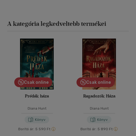
A kategória legkedveltebb termékei
Csak online
Csak online
Prédák háza
Ragadozók Háza
Diana Hunt
Diana Hunt
Könyv
Könyv
Borító ár:
5 590 Ft
Borító ár:
5 890 Ft