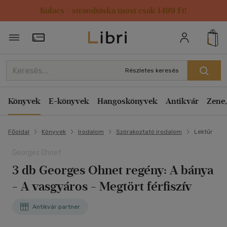
Kulacs / strandtáska most csak 1499 Ft!
Törzsvásárlói Kártya adatai
Részletes keresés
Könyvek
E-könyvek
Hangoskönyvek
Antikvár
Zene,
Főoldal
Könyvek
Irodalom
Szórakoztató irodalom
Lektűr
Georges Ohnet
3 db Georges Ohnet regény: A bánya
- A vasgyáros - Megtört férfiszív
Antikvár partner