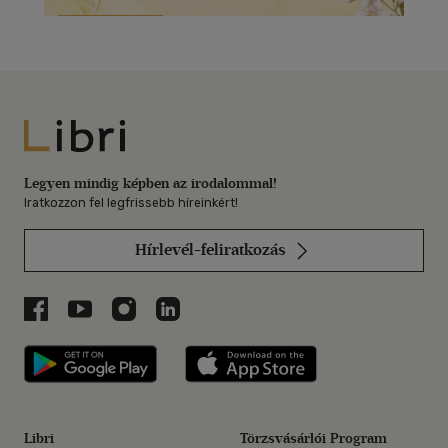
Libri
Legyen mindig képben az irodalommal!
Iratkozzon fel legfrissebb híreinkért!
Hírlevél-feliratkozás
Libri a Facebookon
Libri a Youtube-on
Libri az Instagramon
Libri a LinkedInen
Libri applikáció Szerezd meg: Google P
Libri applikáció 
Libri
Törzsvásárlói Program