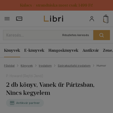
Kulacs / strandtáska most csak 1499 Ft!
Törzsvásárlói Kártya adatai
Részletes keresés
Könyvek
E-könyvek
Hangoskönyvek
Antikvár
Zene,
Főoldal
Könyvek
Irodalom
Szórakoztató irodalom
Humor
P. Howard (Rejtő Jenő)
2 db könyv, Vanek űr Párizsban,
Nincs kegyelem
Antikvár partner