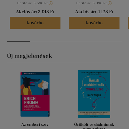
Borító ár:
5 590 Ft
Borító ár:
5 890 Ft
Akciós ár:
3 913 Ft
Akciós ár:
4 123 Ft
Kosárba
Kosárba
Új megjelenések
Az emberi szív
Örökölt családminták