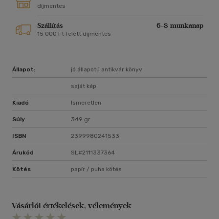
díjmentes
Szállítás
6-8 munkanap
15 000 Ft felett díjmentes
Állapot:
jó állapotú antikvár könyv
saját kép
Kiadó
Ismeretlen
Súly
349 gr
ISBN
2399980241533
Árukód
SL#2111337364
Kötés
papír / puha kötés
Vásárlói értékelések, vélemények