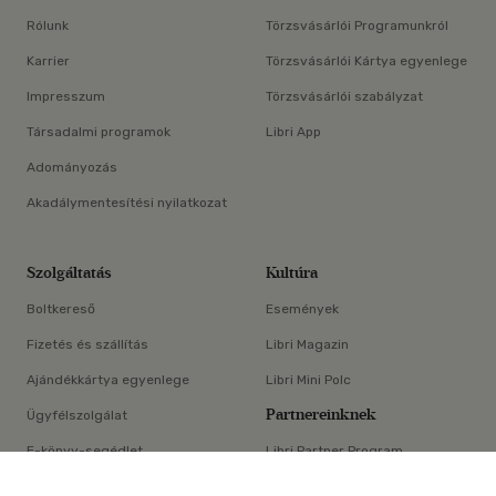
Rólunk
Törzsvásárlói Programunkról
Karrier
Törzsvásárlói Kártya egyenlege
Impresszum
Törzsvásárlói szabályzat
Társadalmi programok
Libri App
Adományozás
Akadálymentesítési nyilatkozat
Szolgáltatás
Kultúra
Boltkereső
Események
Fizetés és szállítás
Libri Magazin
Ajándékkártya egyenlege
Libri Mini Polc
Partnereinknek
Ügyfélszolgálat
E-könyv-segédlet
Libri Partner Program
×
Elállási nyilatkozat
Médiaajánlat