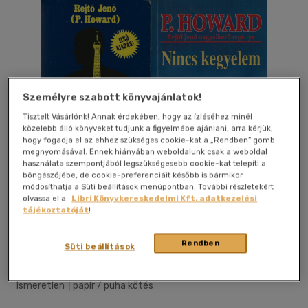
Személyre szabott könyvajánlatok!
Tisztelt Vásárlónk! Annak érdekében, hogy az ízléséhez minél
közelebb álló könyveket tudjunk a figyelmébe ajánlani, arra kérjük,
hogy fogadja el az ehhez szükséges cookie-kat a „Rendben” gomb
megnyomásával. Ennek hiányában weboldalunk csak a weboldal
használata szempontjából legszükségesebb cookie-kat telepíti a
böngészőjébe, de cookie-preferenciáit később is bármikor
módosíthatja a Süti beállítások menüpontban. További részletekért
olvassa el a
Libri Könyvkereskedelmi Kft. adatkezelési
tájékoztatóját
!
Kívánságlistához adom
Megosztom
Rendben
Süti beállítások
Ismeretlen
|
papír / puha kötés