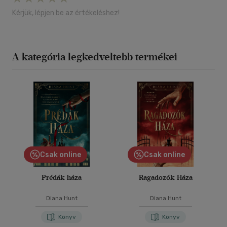
Kérjük, lépjen be az értékeléshez!
A kategória legkedveltebb termékei
Csak online
Csak online
Prédák háza
Ragadozók Háza
Diana Hunt
Diana Hunt
Könyv
Könyv