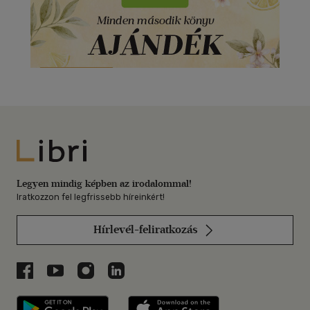
Libri
Legyen mindig képben az irodalommal!
Iratkozzon fel legfrissebb híreinkért!
Hírlevél-feliratkozás
Libri a Facebookon
Libri a Youtube-on
Libri az Instagramon
Libri a LinkedInen
Libri applikáció Szerezd meg: Google P
Libri applikáció 