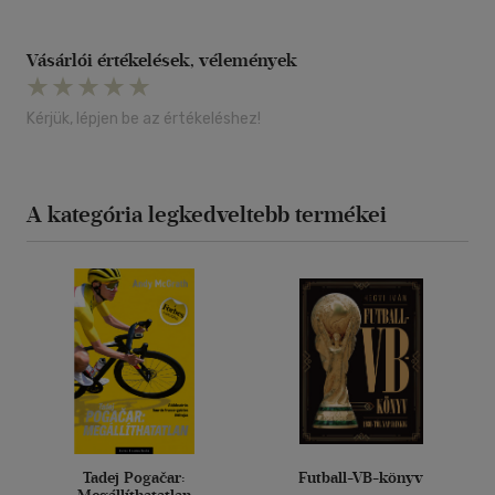
Vásárlói értékelések, vélemények
Kérjük, lépjen be az értékeléshez!
A kategória legkedveltebb termékei
Tadej Pogačar:
Futball-VB-könyv