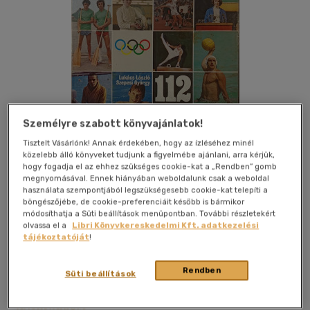
Személyre szabott könyvajánlatok!
Tisztelt Vásárlónk! Annak érdekében, hogy az ízléséhez minél
közelebb álló könyveket tudjunk a figyelmébe ajánlani, arra kérjük,
hogy fogadja el az ehhez szükséges cookie-kat a „Rendben” gomb
megnyomásával. Ennek hiányában weboldalunk csak a weboldal
Kívánságlistához adom
Megosztom
használata szempontjából legszükségesebb cookie-kat telepíti a
böngészőjébe, de cookie-preferenciáit később is bármikor
módosíthatja a Süti beállítások menüpontban. További részletekért
olvassa el a
Libri Könyvkereskedelmi Kft. adatkezelési
tájékoztatóját
!
Sport
|
1980
|
magyar nyelvű
|
keménytábla, védőborító
|
239 oldal
Rendben
Süti beállítások