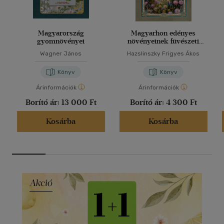
Magyarország
Magyarhon edényes
gyomnövényei
növényeinek füvészeti
kézikönyve
Wagner János
Hazslinszky Frigyes Ákos
Könyv
Könyv
Árinformációk
Árinformációk
Borító ár:
13 000 Ft
Borító ár:
4 300 Ft
Kosárba
Kosárba