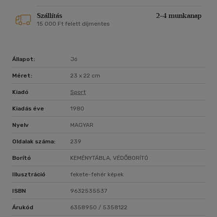
Szállítás
2-4 munkanap
15 000 Ft felett díjmentes
Állapot:
Jó
Méret:
23 x 22 cm
Kiadó
Sport
Kiadás éve
1980
Nyelv
MAGYAR
Oldalak száma:
239
Borító
KEMÉNYTÁBLA, VÉDŐBORÍTÓ
Illusztráció
fekete-fehér képek
ISBN
9632535537
Árukód
6358950 / 5358122