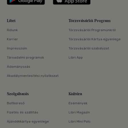
Libri
Törzsvásárlói Program
Rólunk
Törzsvásárlói Programunkról
Karrier
Törzsvásárlói Kártya egyenlege
Impresszum
Törzsvásárlói szabályzat
Társadalmi programok
Libri App
Adományozás
Akadálymentesítési nyilatkozat
Szolgáltatás
Kultúra
Boltkereső
Események
Fizetés és szállítás
Libri Magazin
Ajándékkártya egyenlege
Libri Mini Polc