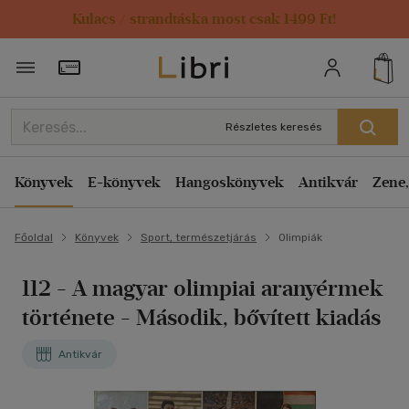
Kulacs / strandtáska most csak 1499 Ft!
Törzsvásárlói Kártya adatai
Részletes keresés
Könyvek
E-könyvek
Hangoskönyvek
Antikvár
Zene,
Főoldal
Könyvek
Sport, természetjárás
Olimpiák
112 - A magyar olimpiai aranyérmek
története
- Második, bővített kiadás
Antikvár