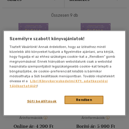
40 db / oldal
Összesen
9
db
Alkalmaz
Személyre szabott könyvajánlatok!
Tisztelt Vásárlónk! Annak érdekében, hogy az ízléséhez minél
közelebb álló könyveket tudjunk a figyelmébe ajánlani, arra kérjük,
hogy fogadja el az ehhez szükséges cookie-kat a „Rendben” gomb
megnyomásával. Ennek hiányában weboldalunk csak a weboldal
használata szempontjából legszükségesebb cookie-kat telepíti a
böngészőjébe, de cookie-preferenciáit később is bármikor
módosíthatja a Süti beállítások menüpontban. További részletekért
A vőlegénydilemma
A vőlegénydilemma
olvassa el a
Libri Könyvkereskedelmi Kft. adatkezelési
tájékoztatóját
!
Elena Armas
Elena Armas
Rendben
E-könyv
Könyv
Süti beállítások
Árinformációk
Árinformációk
Online ár:
4 290 Ft
Borító ár:
5 990 Ft