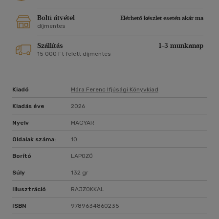
Bolti átvétel
Elérhető készlet esetén akár ma
díjmentes
Szállítás
1-3 munkanap
15 000 Ft felett díjmentes
Kiadó
Móra Ferenc Ifjúsági Könyvkiad
Kiadás éve
2026
Nyelv
MAGYAR
Oldalak száma:
10
Borító
LAPOZÓ
Súly
132 gr
Illusztráció
RAJZOKKAL
ISBN
9789634860235