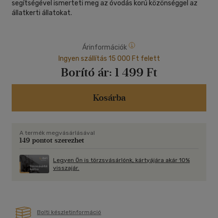
segítségével ismerteti meg az óvodás korú közönséggel az
állatkerti állatokat.
Árinformációk
Ingyen szállítás 15 000 Ft felett
Borító ár:
1 499 Ft
Kosárba
A termék megvásárlásával
149 pontot szerezhet
Legyen Ön is törzsvásárlónk, kártyájára akár 10%
visszajár.
Bolti készletinformáció