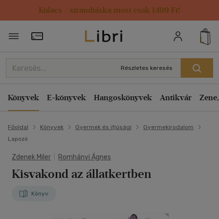
Kulacs / strandtáska most csak 1499 Ft!
Törzsvásárlói Kártya adatai
Részletes keresés
Könyvek
E-könyvek
Hangoskönyvek
Antikvár
Zene,
Főoldal
Könyvek
Gyermek és ifjúsági
Gyermekirodalom
Lapozó
Zdenek Miler
|
Romhányi Ágnes
Kisvakond az állatkertben
Könyv