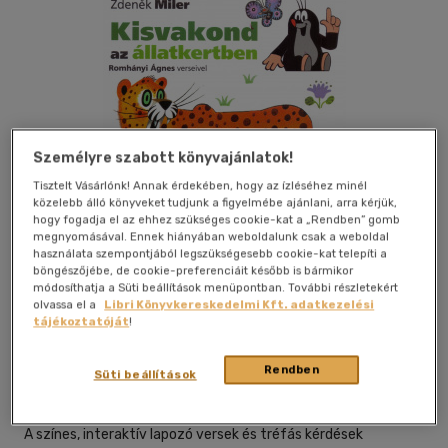
Személyre szabott könyvajánlatok!
Tisztelt Vásárlónk! Annak érdekében, hogy az ízléséhez minél
közelebb álló könyveket tudjunk a figyelmébe ajánlani, arra kérjük,
hogy fogadja el az ehhez szükséges cookie-kat a „Rendben” gomb
megnyomásával. Ennek hiányában weboldalunk csak a weboldal
használata szempontjából legszükségesebb cookie-kat telepíti a
böngészőjébe, de cookie-preferenciáit később is bármikor
módosíthatja a Süti beállítások menüpontban. További részletekért
Kívánságlistához adom
Megosztom
olvassa el a
Libri Könyvkereskedelmi Kft. adatkezelési
tájékoztatóját
!
Móra Ferenc Ifjúsági Könyvkiad
|
2026
|
magyar nyelvű
Rendben
Süti beállítások
|
lapozó
|
10 oldal
A színes, interaktív lapozó versek és tréfás kérdések