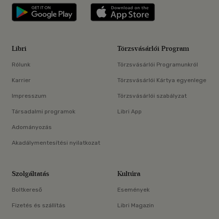
Libri applikáció Szerezd meg: Google P
Libri applikáció 
Libri
Törzsvásárlói Program
Rólunk
Törzsvásárlói Programunkról
Karrier
Törzsvásárlói Kártya egyenlege
Impresszum
Törzsvásárlói szabályzat
Társadalmi programok
Libri App
Adományozás
Akadálymentesítési nyilatkozat
Szolgáltatás
Kultúra
Boltkereső
Események
Fizetés és szállítás
Libri Magazin