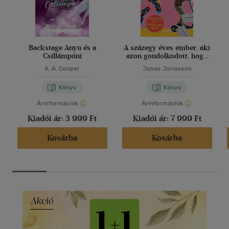
Backstage Anyu és a
A százegy éves ember, aki
Csillámpóni
azon gondolkodott, hogy
túl sokat gondolkodik
A. A. Cooper
Jonas Jonasson
Könyv
Könyv
Árinformációk
Árinformációk
Kiadói ár:
3 999 Ft
Kiadói ár:
7 999 Ft
Kosárba
Kosárba