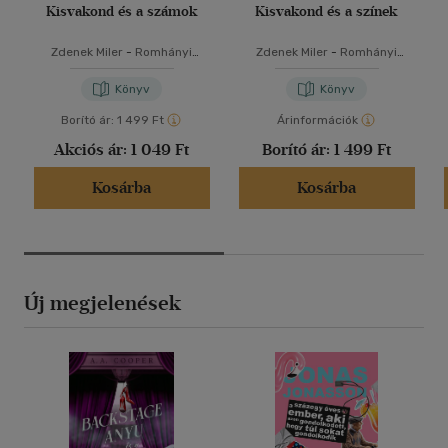
Kisvakond és a számok
Kisvakond és a színek
Zdenek Miler
-
Romhányi
Zdenek Miler
-
Romhányi
Ágnes
Ágnes
Könyv
Könyv
Borító ár:
1 499 Ft
Árinformációk
Akciós ár:
1 049 Ft
Borító ár:
1 499 Ft
Kosárba
Kosárba
Új megjelenések