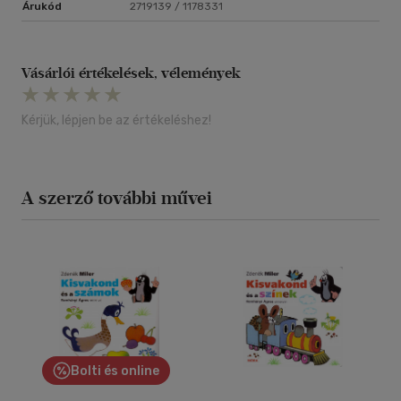
Árukód
2719139 / 1178331
Vásárlói értékelések, vélemények
Kérjük, lépjen be az értékeléshez!
A szerző további művei
Bolti és online