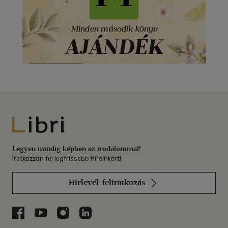
Libri
Legyen mindig képben az irodalommal!
Iratkozzon fel legfrissebb híreinkért!
Hírlevél-feliratkozás
Libri a Facebookon
Libri a Youtube-on
Libri az Instagramon
Libri a LinkedInen