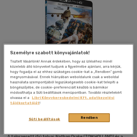
Személyre szabott könyvajánlatok!
Tisztelt Vásárlónk! Annak érdekében, hogy az ízléséhez minél
közelebb álló könyveket tudjunk a figyelmébe ajánlani, arra kérjük,
hogy fogadja el az ehhez szükséges cookie-kat a „Rendben” gomb
megnyomásával. Ennek hiányában weboldalunk csak a weboldal
használata szempontjából legszükségesebb cookie-kat telepíti a
böngészőjébe, de cookie-preferenciáit később is bármikor
módosíthatja a Süti beállítások menüpontban. További részletekért
Kívánságlistához adom
Megosztom
olvassa el a
Libri Könyvkereskedelmi Kft. adatkezelési
tájékoztatóját
!
Gamma Home Entertainment Kft.
|
2022
|
magyar nyelvű
Rendben
Süti beállítások
|
tok
|
116 perc
A talpraesett ifjú tolvaj, Nathan Drake (TOM HOLLAND) és a