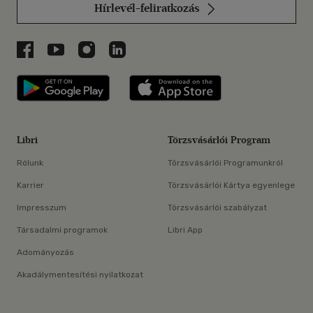
Hírlevél-feliratkozás
Libri a Facebookon
Libri a Youtube-on
Libri az Instagramon
Libri a LinkedInen
Libri applikáció Szerezd meg: Google P
Libri applikáció 
Libri
Törzsvásárlói Program
Rólunk
Törzsvásárlói Programunkról
Karrier
Törzsvásárlói Kártya egyenlege
Impresszum
Törzsvásárlói szabályzat
Társadalmi programok
Libri App
Adományozás
Akadálymentesítési nyilatkozat