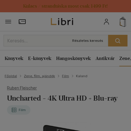
Kulacs / strandtáska most csak 1499 Ft!
Törzsvásárlói Kártya adatai
Részletes keresés
Könyvek
E-könyvek
Hangoskönyvek
Antikvár
Zene,
Főoldal
Zene, film, ajándék
Film
Kaland
Ruben Fleischer
Uncharted - 4K Ultra HD + Blu-ray
Film