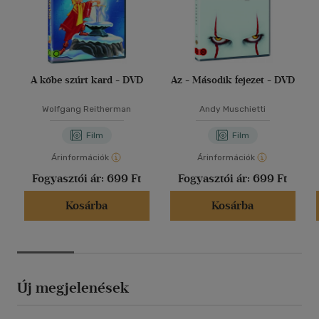
A kőbe szúrt kard - DVD
Az - Második fejezet - DVD
Wolfgang Reitherman
Andy Muschietti
Film
Film
Árinformációk
Árinformációk
Fogyasztói ár:
699 Ft
Fogyasztói ár:
699 Ft
Kosárba
Kosárba
Új megjelenések