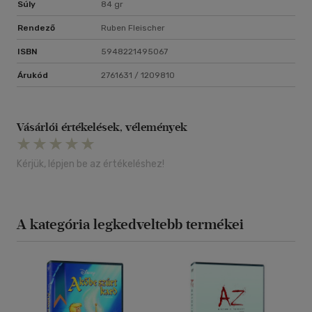
Súly
84 gr
Rendező
Ruben Fleischer
ISBN
5948221495067
Árukód
2761631 / 1209810
Vásárlói értékelések, vélemények
Kérjük, lépjen be az értékeléshez!
A kategória legkedveltebb termékei