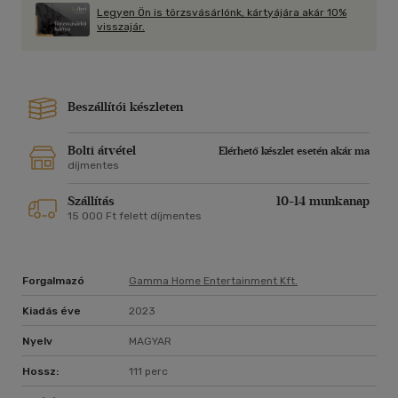
Legyen Ön is törzsvásárlónk, kártyájára akár 10%
FELIRATOK:
visszajár.
magyar, angol, francia
KÉP:
1080p HD, szélesvásznú 2.39:1 (16:9)
Beszállítói készleten
Bolti átvétel
Elérhető készlet esetén akár ma
díjmentes
Szállítás
10-14 munkanap
15 000 Ft felett díjmentes
Forgalmazó
Gamma Home Entertainment Kft.
Kiadás éve
2023
Nyelv
MAGYAR
Hossz:
111 perc