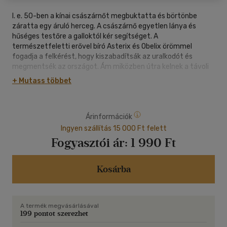
I. e. 50-ben a kínai császárnőt megbuktatta és börtönbe
záratta egy áruló herceg. A császárnő egyetlen lánya és
hűséges testőre a galloktól kér segítséget. A
természetfeletti erővel bíró Asterix és Obelix örömmel
fogadja a felkérést, hogy kiszabadítsák az uralkodót és
megmentsék az országot. Ám miközben útra kelnek a távoli
országba, egy másik nehézséggel is meg kell birkózniuk: Cézár
+ Mutass többet
szintén a trónra áhítozik, és az új hódítás reményében ő is a
Középső Birodalom felé veszi az irányt. A hatalmas
költségvetésből készült Asterix és Obelix: A Középső irodalom
Árinformációk
az elmúlt évek leglátványosabb és legnagyobb szabású
francia produkciója A rendező-főszereplő, Guillaume Canet
Ingyen szállítás 15 000 Ft felett
napjaink egyik legelismertebb francia filmese, és mellette
Fogyasztói ár:
1 990 Ft
olyan sztárokat láthatunk, mint az Oscar-díjas Marion
Cotillard*, Vincent Cassel, a legendás Pierre Richard és a
futballista Zlatan Ibrahimović.
Kosárba
12 éven aluliaknak nem ajánlott - NFT/26425/2022
A termék megvásárlásával
HANGOK:
199 pontot szerezhet
magyar (DTS-HD MA 5.1), francia (DTS-HD MA 5.1)