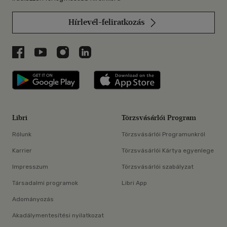
Hírlevél-feliratkozás
Libri a Facebookon
Libri a Youtube-on
Libri az Instagramon
Libri a LinkedInen
Libri applikáció Szerezd meg: Google P
Libri applikáció 
Libri
Törzsvásárlói Program
Rólunk
Törzsvásárlói Programunkról
Karrier
Törzsvásárlói Kártya egyenlege
Impresszum
Törzsvásárlói szabályzat
Társadalmi programok
Libri App
Adományozás
Akadálymentesítési nyilatkozat