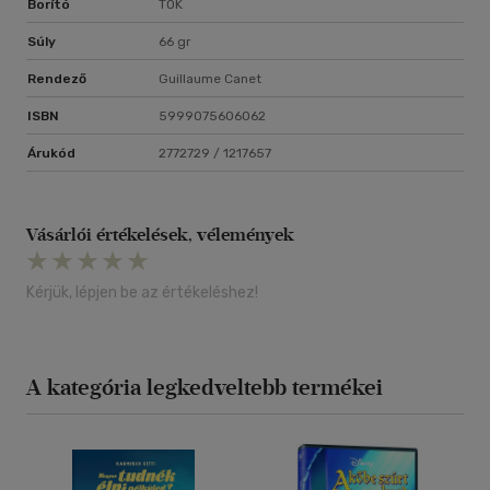
Borító
TOK
Súly
66 gr
Rendező
Guillaume Canet
ISBN
5999075606062
Árukód
2772729 / 1217657
Vásárlói értékelések, vélemények
Kérjük, lépjen be az értékeléshez!
A kategória legkedveltebb termékei