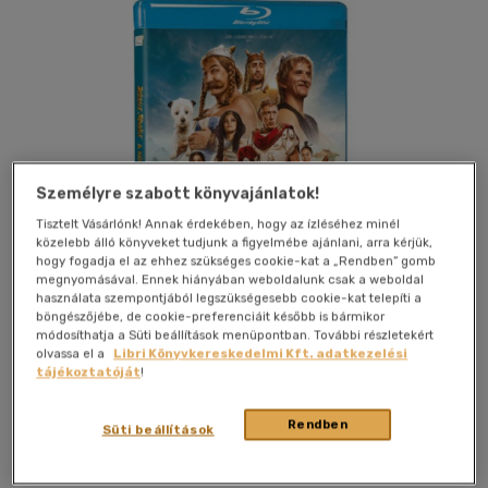
Személyre szabott könyvajánlatok!
Tisztelt Vásárlónk! Annak érdekében, hogy az ízléséhez minél
közelebb álló könyveket tudjunk a figyelmébe ajánlani, arra kérjük,
hogy fogadja el az ehhez szükséges cookie-kat a „Rendben” gomb
megnyomásával. Ennek hiányában weboldalunk csak a weboldal
használata szempontjából legszükségesebb cookie-kat telepíti a
böngészőjébe, de cookie-preferenciáit később is bármikor
módosíthatja a Süti beállítások menüpontban. További részletekért
olvassa el a
Libri Könyvkereskedelmi Kft. adatkezelési
tájékoztatóját
!
Kívánságlistához adom
Megosztom
Rendben
Süti beállítások
Gamma Home Entertainment Kft.
|
2023
|
magyar nyelvű
|
tok
|
111 perc