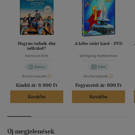
Hogyan tudnék élni
A kőbe szúrt kard - DVD
nélküled?
Harnisch Kitti
Wolfgang Reitherman
Könyv
Film
Árinformációk
Árinformációk
Kiadói ár:
8 990 Ft
Fogyasztói ár:
699 Ft
Kosárba
Kosárba
Új megjelenések