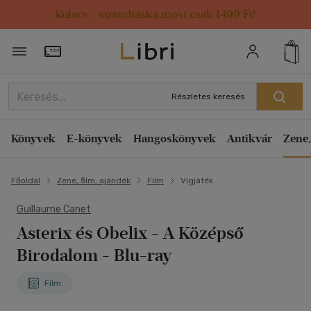
Kulacs / strandtáska most csak 1499 Ft!
Törzsvásárlói Kártya adatai
Részletes keresés
Könyvek
E-könyvek
Hangoskönyvek
Antikvár
Zene,
Főoldal
Zene, film, ajándék
Film
Vígjáték
Guillaume Canet
Asterix és Obelix - A Középső
Birodalom - Blu-ray
Film