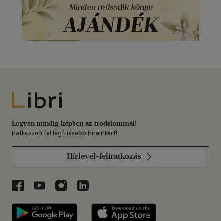
Libri
Legyen mindig képben az irodalommal!
Iratkozzon fel legfrissebb híreinkért!
Hírlevél-feliratkozás
Libri a Facebookon
Libri a Youtube-on
Libri az Instagramon
Libri a LinkedInen
Libri applikáció Szerezd meg: Google P
Libri applikáció 