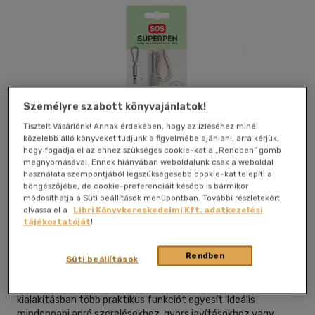
Személyre szabott könyvajánlatok!
Tisztelt Vásárlónk! Annak érdekében, hogy az ízléséhez minél
közelebb álló könyveket tudjunk a figyelmébe ajánlani, arra kérjük,
hogy fogadja el az ehhez szükséges cookie-kat a „Rendben” gomb
megnyomásával. Ennek hiányában weboldalunk csak a weboldal
használata szempontjából legszükségesebb cookie-kat telepíti a
böngészőjébe, de cookie-preferenciáit később is bármikor
módosíthatja a Süti beállítások menüpontban. További részletekért
Galéria
Kívánságlistához adom
Megosztom
olvassa el a
Libri Könyvkereskedelmi Kft. adatkezelési
tájékoztatóját
!
Legami
|
magyar nyelvű
|
dobozban
Rendben
Süti beállítások
"Kompakt és sokoldalú eszköz, amely egyetlen tollformájú
kialakításban több praktikus funkciót egyesít. Ideális
mindennapi apró szerelésekhez, gyors javításokhoz vagy