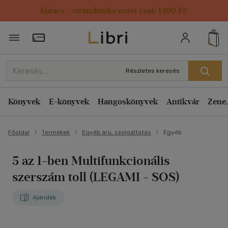
Kulacs / strandtáska most csak 1499 Ft!
Törzsvásárlói Kártya adatai
Részletes keresés
Könyvek
E-könyvek
Hangoskönyvek
Antikvár
Zene,
Főoldal
Termékek
Egyéb áru, szolgáltatás
Egyéb
5 az 1-ben Multifunkcionális
szerszám toll (LEGAMI - SOS)
Ajándék