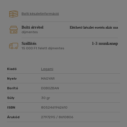
Bolti készletinformáció
Bolti átvétel
Elérhető készlet esetén akár ma
díjmentes
Szállítás
1-3 munkanap
15 000 Ft felett díjmentes
Kiadó
Legami
Nyelv
MAGYAR
Borító
DOBOZBAN
Súly
30 gr
ISBN
8052461962610
Árukód
2797295 / 8610806