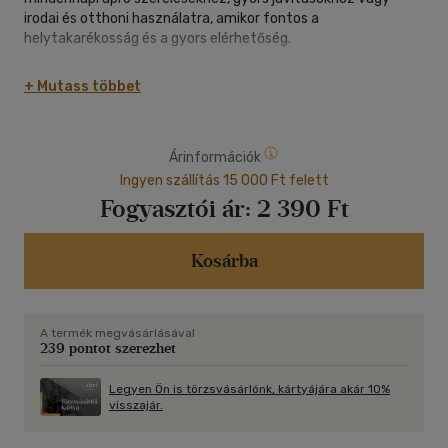
irodai és otthoni használatra, amikor fontos a
helytakarékosság és a gyors elérhetőség.
A multifunkcionális kialakításnak köszönhetően több eszközt
+ Mutass többet
helyettesít, így mindig kéznél van a szükséges segítség
kisebb feladatokhoz. Könnyű, hordozható és kényelmesen
használható, akár táskában vagy fiókban tárolva is.
Árinformációk
Tökéletes választás azoknak, akik praktikus, kreatív és
Ingyen szállítás 15 000 Ft felett
helytakarékos megoldást keresnek a mindennapokra."
Fogyasztói ár:
2 390 Ft
Kosárba
A termék megvásárlásával
239 pontot szerezhet
Legyen Ön is törzsvásárlónk, kártyájára akár 10%
visszajár.