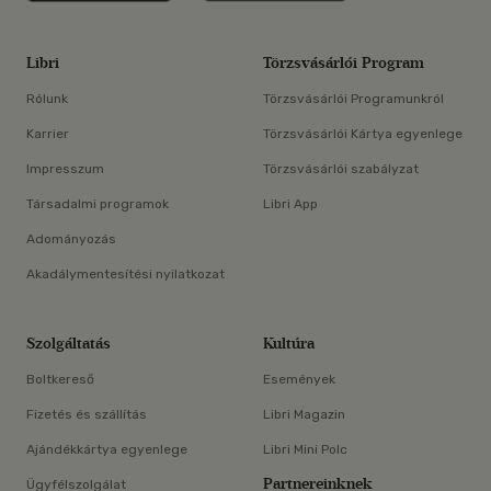
Libri
Törzsvásárlói Program
Rólunk
Törzsvásárlói Programunkról
Karrier
Törzsvásárlói Kártya egyenlege
Impresszum
Törzsvásárlói szabályzat
Társadalmi programok
Libri App
Adományozás
Akadálymentesítési nyilatkozat
Szolgáltatás
Kultúra
Boltkereső
Események
Fizetés és szállítás
Libri Magazin
Ajándékkártya egyenlege
Libri Mini Polc
Partnereinknek
Ügyfélszolgálat