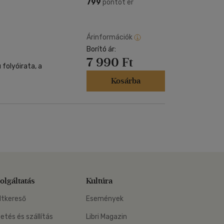
Kártya
799
pontot ér
Vallás, mitológia
m
Képeslap
és Természet
yv
Naptár
Árinformációk
k
Borító ár:
Papír, írószer
7 990 Ft
ok
folyóirata, a
Kosárba
olgáltatás
Kultúra
ltkereső
Események
zetés és szállítás
Libri Magazin