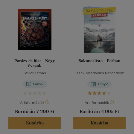
Parázs és füst - Négy
Bakancslista - Párban
évszak
Stiller Tamás
Érsek-Obádovics Mercédesz
Könyv
Könyv
Árinformációk
Árinformációk
Borító ár:
7 290 Ft
Borító ár:
4 995 Ft
Kosárba
Kosárba