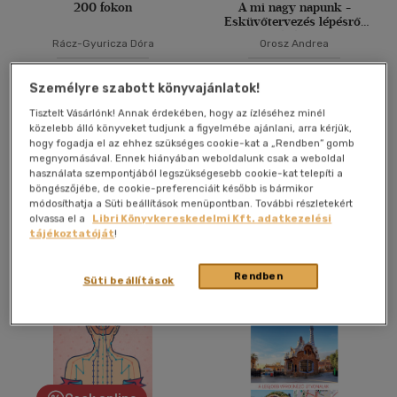
200 fokon
A mi nagy napunk -
Esküvőtervezés lépésről
lépésre
Rácz-Gyuricza Dóra
Orosz Andrea
Könyv
Könyv
Személyre szabott könyvajánlatok!
Tisztelt Vásárlónk! Annak érdekében, hogy az ízléséhez minél
közelebb álló könyveket tudjunk a figyelmébe ajánlani, arra kérjük,
Árinformációk
Árinformációk
hogy fogadja el az ehhez szükséges cookie-kat a „Rendben” gomb
Borító ár:
8 990 Ft
Borító ár:
5 500 Ft
megnyomásával. Ennek hiányában weboldalunk csak a weboldal
használata szempontjából legszükségesebb cookie-kat telepíti a
böngészőjébe, de cookie-preferenciáit később is bármikor
Kosárba
Kosárba
módosíthatja a Süti beállítások menüpontban. További részletekért
olvassa el a
Libri Könyvkereskedelmi Kft. adatkezelési
tájékoztatóját
!
Rendben
Süti beállítások