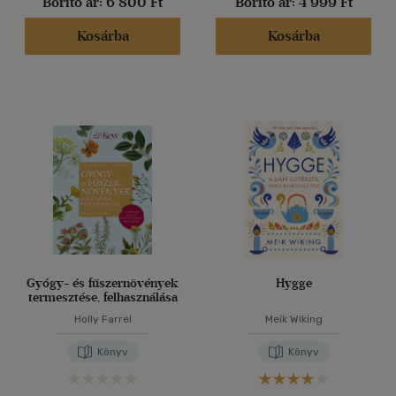
Borító ár:
6 800 Ft
Borító ár:
4 999 Ft
Kosárba
Kosárba
Gyógy- és fűszernövények
Hygge
termesztése, felhasználása
Holly Farrel
Meik Wiking
Könyv
Könyv