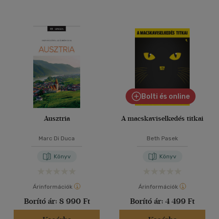
Bolti és online
Ausztria
A macskaviselkedés titkai
Marc Di Duca
Beth Pasek
Könyv
Könyv
Árinformációk
Árinformációk
Borító ár:
8 990 Ft
Borító ár:
4 499 Ft