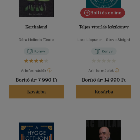
Bolti és online
Kertkaland
Teljes vitorlás kézikönyv
Dóra Melinda Tünde
Lars Lippuner
-
Steve Sleight
Könyv
Könyv
Árinformációk
Árinformációk
Borító ár:
7 990 Ft
Borító ár:
14 990 Ft
Kosárba
Kosárba