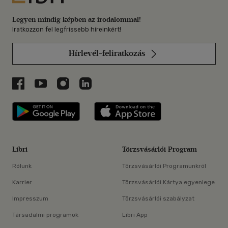
Legyen mindig képben az irodalommal!
Iratkozzon fel legfrissebb híreinkért!
Hírlevél-feliratkozás
Libri a Facebookon
Libri a Youtube-on
Libri az Instagramon
Libri a LinkedInen
Libri applikáció Szerezd meg: Google P
Libri applikáció 
Libri
Törzsvásárlói Program
Rólunk
Törzsvásárlói Programunkról
Karrier
Törzsvásárlói Kártya egyenlege
Impresszum
Törzsvásárlói szabályzat
Társadalmi programok
Libri App