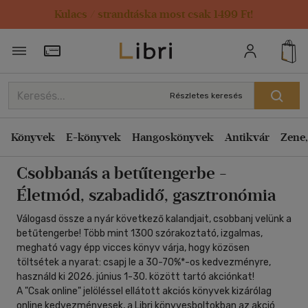
Kulacs / strandtáska most csak 1499 Ft!
Szűrés
Rendezés
Törzsvásárlói Kártya adatai
Rendezés
Típus
Kiadás éve szerint csökkenő
Könyv
(153)
Részletes keresés
Kiadás éve szerint növekvő
Ár szerint csökkenő
Könyvek
E-könyvek
Hangoskönyvek
Antikvár
Zene,
Ár szerint
Ár szerint növekvő
500 Ft - 2500 Ft
(2)
Csobbanás a betűtengerbe -
Eladott darabszám szerint csökkenő
2500 Ft - 4500 Ft
(46)
Életmód, szabadidő, gasztronómia
Eladott darabszám szerint növekvő
4500 Ft felett
(107)
Válogasd össze a nyár következő kalandjait, csobbanj velünk a
Cím szerint A-Z
betűtengerbe! Több mint 1300 szórakoztató, izgalmas,
Korosztály szerint
Szerző szerint A-Z
megható vagy épp vicces könyv várja, hogy közösen
töltsétek a nyarat: csapj le a 30-70%*-os kedvezményre,
Ifjúsági
(1)
használd ki 2026. június 1-30. között tartó akciónkat!
Megjelenítés
mind
(1)
A "Csak online" jelöléssel ellátott akciós könyvek kizárólag
online kedvezményesek, a Libri könyvesboltokban az akció
20 db / oldal
Felnőtt