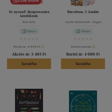
Csak online
Itt nyomd! Akupresszúra
Barcelona, 3. kiadás
kezdőknek
Bob Doto
Justin McDonnell
-
Roger
Williams
Könyv
Könyv
Borító ár:
4 990 Ft
Árinformációk
Akciós ár:
3 493 Ft
Borító ár:
4 990 Ft
Kosárba
Kosárba