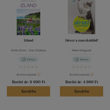
Izland
Játssz a macskáddal!
Keith Drew
-
Dan Stables
Mikel Delgado
Könyv
Könyv
Árinformációk
Árinformációk
Borító ár:
8 990 Ft
Borító ár:
4 999 Ft
Kosárba
Kosárba