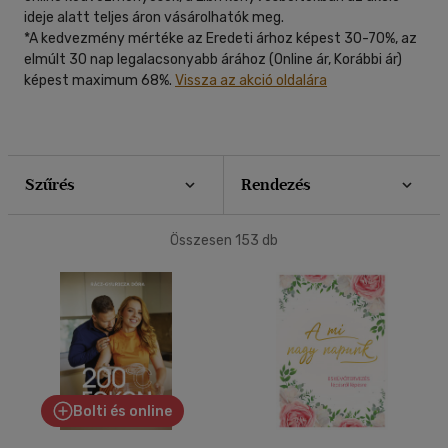
(152)
ideje alatt teljes áron vásárolhatók meg.
40 db / oldal
*A kedvezmény mértéke az Eredeti árhoz képest 30-70%, az
elmúlt 30 nap legalacsonyabb árához (Online ár, Korábbi ár)
Nyelv szerint
képest maximum 68%.
Vissza az akció oldalára
Magyar
(152)
Alkalmaz
Magyar-angol, angol-magyar
(1)
Szűrés
Rendezés
Alkalmaz
Összesen
153
db
Bolti és online