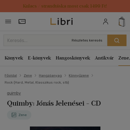
Kulacs / strandtáska most csak 1499 Ft!
Törzsvásárlói Kártya adatai
Részletes keresés
Könyvek
E-könyvek
Hangoskönyvek
Antikvár
Zene,
Főoldal
Zene
Hangzóanyag
Könnyűzene
Rock (Hard, Metal, Klasszikus rock, stb)
quimby
Quimby: Jónás Jelenései - CD
Zene