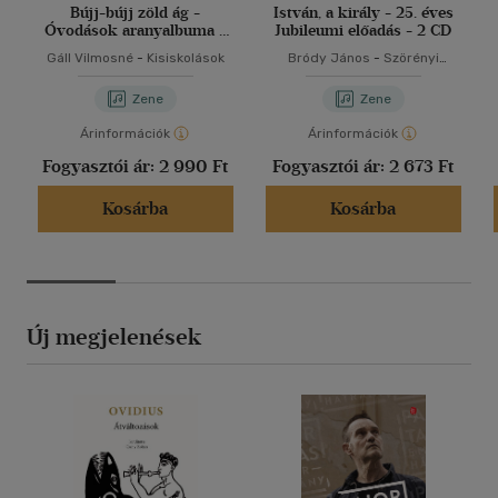
Bújj-bújj zöld ág -
István, a király - 25. éves
Óvodások aranyalbuma -
Jubileumi előadás - 2 CD
CD
Gáll Vilmosné
-
Kisiskolások
Bródy János
-
Szörényi
Levente
Zene
Zene
Árinformációk
Árinformációk
Fogyasztói ár:
2 990 Ft
Fogyasztói ár:
2 673 Ft
Kosárba
Kosárba
Új megjelenések