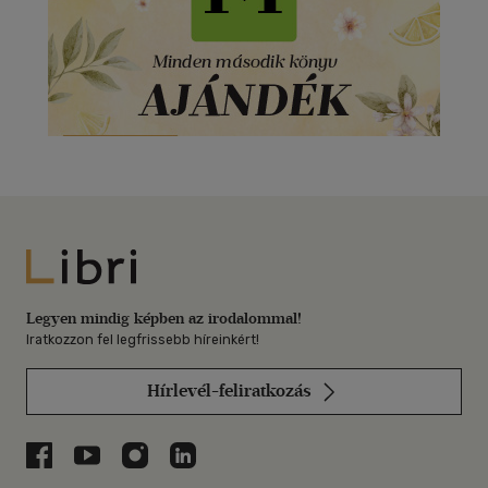
Libri
Legyen mindig képben az irodalommal!
Iratkozzon fel legfrissebb híreinkért!
Hírlevél-feliratkozás
Libri a Facebookon
Libri a Youtube-on
Libri az Instagramon
Libri a LinkedInen