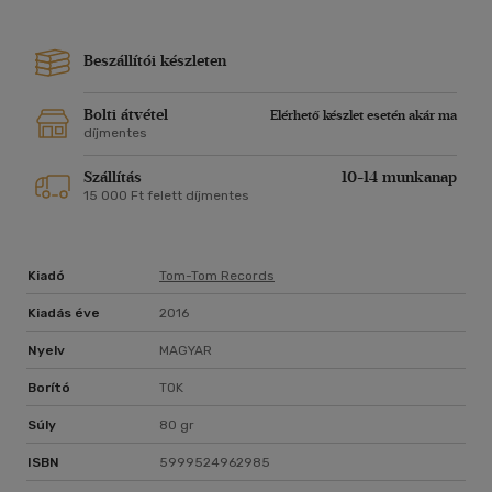
9. Méznyaló (Quimby - Kárpáti Dódi) 3:25
10. Lejárt lemezek (Quimby - Varga Livius) 4:03
Beszállítói készleten
11. Sirató (Quimby - Kiss Tibor) 5:26
Bolti átvétel
Elérhető készlet esetén akár ma
díjmentes
Szállítás
10-14 munkanap
15 000 Ft felett díjmentes
Kiadó
Tom-Tom Records
Kiadás éve
2016
Nyelv
MAGYAR
Borító
TOK
Súly
80 gr
ISBN
5999524962985