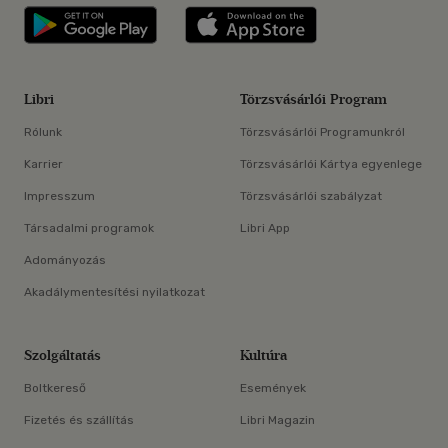
Libri applikáció Szerezd meg: Google P
Libri applikáció 
Libri
Törzsvásárlói Program
Rólunk
Törzsvásárlói Programunkról
Karrier
Törzsvásárlói Kártya egyenlege
Impresszum
Törzsvásárlói szabályzat
Társadalmi programok
Libri App
Adományozás
Akadálymentesítési nyilatkozat
Szolgáltatás
Kultúra
Boltkereső
Események
Fizetés és szállítás
Libri Magazin