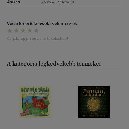
Árukód
2692648 / 1162488
Vásárlói értékelések, vélemények
Kérjük, lépjen be az értékeléshez!
A kategória legkedveltebb termékei