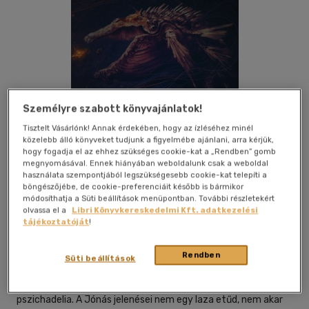
Személyre szabott könyvajánlatok!
Tisztelt Vásárlónk! Annak érdekében, hogy az ízléséhez minél
közelebb álló könyveket tudjunk a figyelmébe ajánlani, arra kérjük,
hogy fogadja el az ehhez szükséges cookie-kat a „Rendben” gomb
megnyomásával. Ennek hiányában weboldalunk csak a weboldal
használata szempontjából legszükségesebb cookie-kat telepíti a
böngészőjébe, de cookie-preferenciáit később is bármikor
módosíthatja a Süti beállítások menüpontban. További részletekért
Kívánságlistához adom
Megosztom
olvassa el a
Libri Könyvkereskedelmi Kft. adatkezelési
tájékoztatóját
!
Tom-Tom Records
|
2016
|
magyar nyelvű
|
tok
Rendben
Süti beállítások
A Quimby 16-ik nagylemezén visszatértek az elszállások és a
pszichadelia. A Jónás jelenései nem egy laza etűd, nem akar