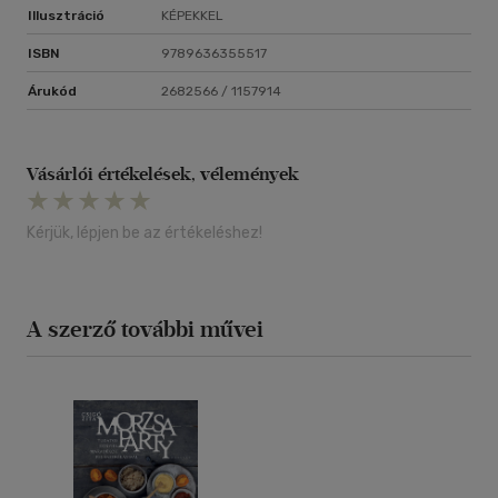
Illusztráció
KÉPEKKEL
ISBN
9789636355517
Árukód
2682566 / 1157914
Vásárlói értékelések, vélemények
Kérjük, lépjen be az értékeléshez!
A szerző további művei