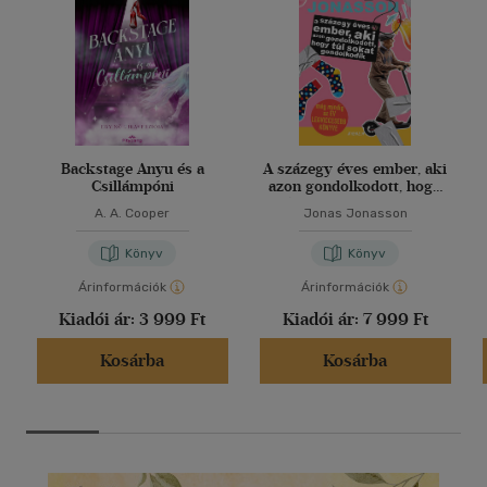
Backstage Anyu és a
A százegy éves ember, aki
Csillámpóni
azon gondolkodott, hogy
túl sokat gondolkodik
A. A. Cooper
Jonas Jonasson
Könyv
Könyv
Árinformációk
Árinformációk
Kiadói ár:
3 999 Ft
Kiadói ár:
7 999 Ft
Kosárba
Kosárba