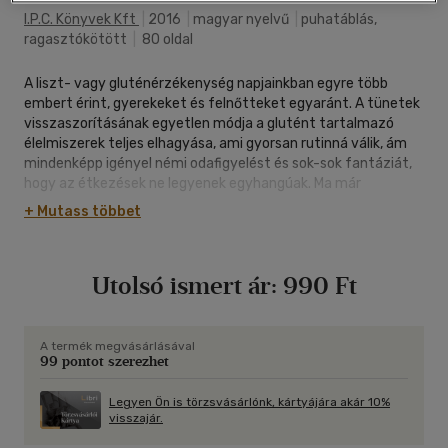
I.p.c. Könyvek Kft
|
2016
|
magyar nyelvű
|
puhatáblás,
ragasztókötött
|
80 oldal
A liszt- vagy gluténérzékenység napjainkban egyre több
embert érint, gyerekeket és felnőtteket egyaránt. A tünetek
visszaszorításának egyetlen módja a glutént tartalmazó
élelmiszerek teljes elhagyása, ami gyorsan rutinná válik, ám
mindenképp igényel némi odafigyelést és sok-sok fantáziát,
hogy az étkezések ne legyenek egyhangúak. Ma már
szerencsére számos elérhető árú, széles spektrumú
+ Mutass többet
helyettesítő termék sorakozik a boltok polcain, így a
"mentes" étkezés egyáltalán nem fog unalmasnak hatni.
Felhasználásukkal olyan ínycsiklandozó fogásokat
Utolsó ismert ár:
990 Ft
varázsolhatunk az asztalra, melyek a nem gluténérzékeny
családtagok étrendjébe is könnyedén beépíthetők, hiszen
nemcsak változatos ízvilágúak, hanem garantáltan jótékony
hatást is gyakorolnak szervezetünkre.
A termék megvásárlásával
99 pontot szerezhet
A gyógyító szakács sorozatunk legújabb kötetének receptjei
segítségével lépésről lépésre haladva ismerkedhet meg a
gluténmentes étrend finom és egészséges fogásaival.
Legyen Ön is törzsvásárlónk, kártyájára akár 10%
visszajár.
Kipróbált receptjeink mellett hasznos információkkal
szolgálunk az elkészítés módjáról, idejéről, nehézségi fokáról,