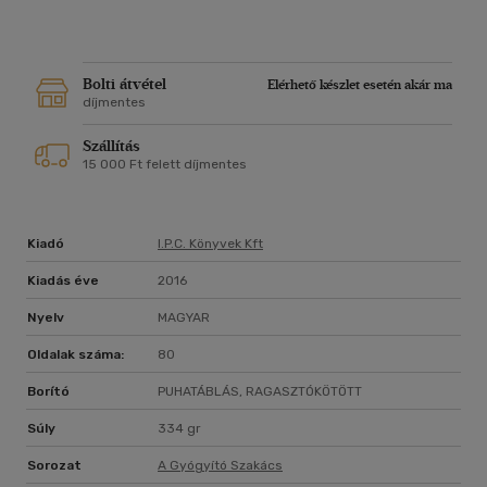
valamint az árfekvésről, a receptekhez tartozó jó
tanácsokkal pedig a további kísérletezéshez nyújtunk
segítséget.
Jó főzést és jó egészséget kívánunk!
Bolti átvétel
Elérhető készlet esetén akár ma
díjmentes
Szállítás
15 000 Ft felett díjmentes
Kiadó
I.p.c. Könyvek Kft
Kiadás éve
2016
Nyelv
MAGYAR
Oldalak száma:
80
Borító
PUHATÁBLÁS, RAGASZTÓKÖTÖTT
Súly
334 gr
Sorozat
A Gyógyító Szakács