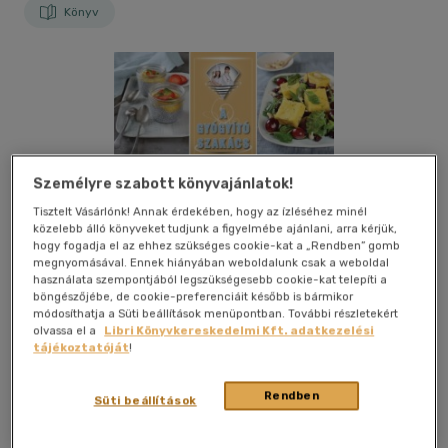
Könyv
Személyre szabott könyvajánlatok!
Tisztelt Vásárlónk! Annak érdekében, hogy az ízléséhez minél
közelebb álló könyveket tudjunk a figyelmébe ajánlani, arra kérjük,
hogy fogadja el az ehhez szükséges cookie-kat a „Rendben” gomb
megnyomásával. Ennek hiányában weboldalunk csak a weboldal
használata szempontjából legszükségesebb cookie-kat telepíti a
böngészőjébe, de cookie-preferenciáit később is bármikor
módosíthatja a Süti beállítások menüpontban. További részletekért
olvassa el a
Libri Könyvkereskedelmi Kft. adatkezelési
tájékoztatóját
!
Kívánságlistához adom
Megosztom
Rendben
Süti beállítások