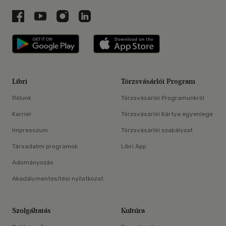
Libri a Facebookon
Libri a Youtube-on
Libri az Instagramon
Libri a LinkedInen
Libri applikáció Szerezd meg: Google P
Libri applikáció 
Libri
Törzsvásárlói Program
Rólunk
Törzsvásárlói Programunkról
Karrier
Törzsvásárlói Kártya egyenlege
Impresszum
Törzsvásárlói szabályzat
Társadalmi programok
Libri App
Adományozás
Akadálymentesítési nyilatkozat
Szolgáltatás
Kultúra