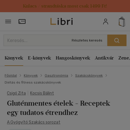
Kulacs / strandtáska most csak 1499 Ft!
Törzsvásárlói Kártya adatai
Részletes keresés
Könyvek
E-könyvek
Hangoskönyvek
Antikvár
Zene,
Főoldal
Könyvek
Gasztronómia
Szakácskönyvek
Diétás és fitness szakácskönyvek
Csigó Zita
|
Kocsis Bálint
Gluténmentes ételek
- Receptek
egy tudatos étrendhez
A Gyógyító Szakács sorozat