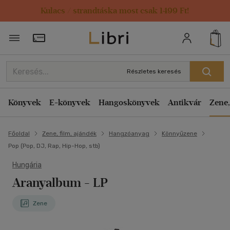
Kulacs / strandtáska most csak 1499 Ft!
Törzsvásárlói Kártya adatai
Részletes keresés
Könyvek
E-könyvek
Hangoskönyvek
Antikvár
Zene,
Főoldal
Zene, film, ajándék
Hangzóanyag
Könnyűzene
Pop (Pop, DJ, Rap, Hip-Hop, stb)
Hungária
Aranyalbum - LP
Zene