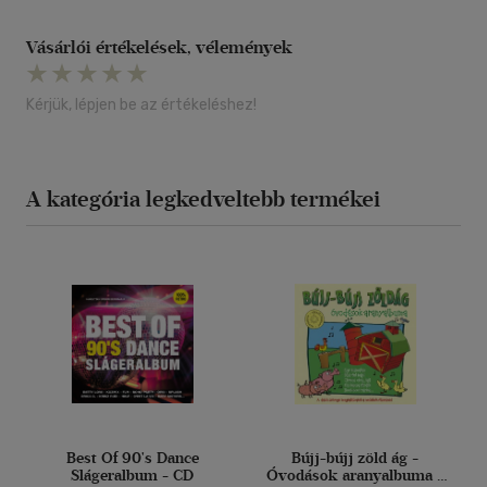
Vásárlói értékelések, vélemények
Kérjük, lépjen be az értékeléshez!
A kategória legkedveltebb termékei
Best Of 90's Dance
Bújj-bújj zöld ág -
Slágeralbum - CD
Óvodások aranyalbuma -