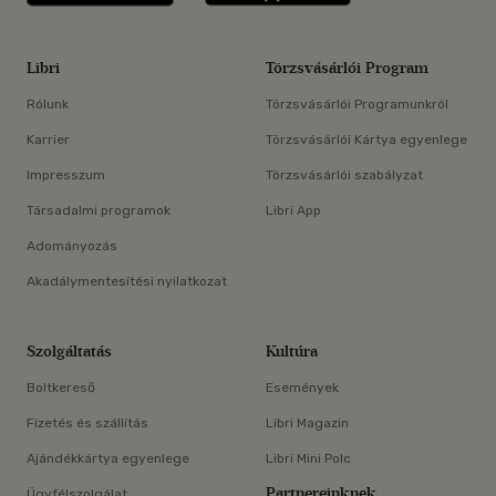
Libri
Törzsvásárlói Program
Rólunk
Törzsvásárlói Programunkról
Karrier
Törzsvásárlói Kártya egyenlege
Impresszum
Törzsvásárlói szabályzat
Társadalmi programok
Libri App
Adományozás
Akadálymentesítési nyilatkozat
Szolgáltatás
Kultúra
Boltkereső
Események
Fizetés és szállítás
Libri Magazin
Ajándékkártya egyenlege
Libri Mini Polc
Partnereinknek
Ügyfélszolgálat