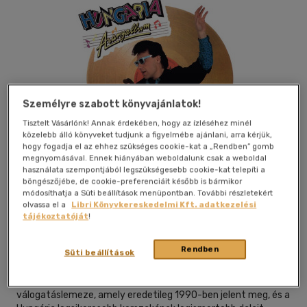
Személyre szabott könyvajánlatok!
Tisztelt Vásárlónk! Annak érdekében, hogy az ízléséhez minél
közelebb álló könyveket tudjunk a figyelmébe ajánlani, arra kérjük,
hogy fogadja el az ehhez szükséges cookie-kat a „Rendben” gomb
megnyomásával. Ennek hiányában weboldalunk csak a weboldal
használata szempontjából legszükségesebb cookie-kat telepíti a
böngészőjébe, de cookie-preferenciáit később is bármikor
módosíthatja a Süti beállítások menüpontban. További részletekért
Kívánságlistához adom
Megosztom
olvassa el a
Libri Könyvkereskedelmi Kft. adatkezelési
tájékoztatóját
!
Rendben
Gold Records
|
2026
|
magyar nyelvű
Süti beállítások
A Hungária Aranyalbum a zenekar kiemelkedő
válogatáslemeze, amely eredetileg 1990-ben jelent meg, és a