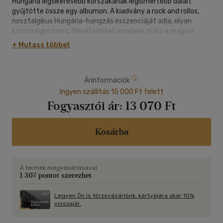
Hungária legsikeresebb korszakának legismertebb dalait
gyűjtötte össze egy albumon. A kiadvány a rock and rollos,
nosztalgikus Hungária-hangzás esszenciáját adja, olyan
közönségkedvenc felvételekkel, amelyek mára a magyar
poptörténet megkerülhetetlen darabjaivá váltak.
+ Mutass többet
A lemezen szereplő dalok között ott vannak a zenekar
emblematikus slágerei, köztük a Hotel Menthol, a
Multimilliomos jazzdobos, a Limbó hintó vagy a Casino Twist,
Árinformációk
amelyek a Hungáriát a hazai könnyűzene egyik legnépszerűbb
együttesévé tették. Az Aranyalbum így nemcsak egy
Ingyen szállítás 15 000 Ft felett
válogatás, hanem egy korszaklenyomat is: egy sűrített best
Fogyasztói ár:
13 070 Ft
of a magyar rock and roll aranykorából.
A
Kosárba
1. ITT AZ IDŐ
2. HOTEL MENTHOL
3.VÁRNI RÁD EGY ÉJEN ÁT
A termék megvásárlásával
4. SZEXBOMBA
1 307 pontot szerezhet
5.CIAO MARINA
B
Legyen Ön is törzsvásárlónk, kártyájára akár 10%
1. LESZ TWIST, IGEN!
visszajár.
2. LIMBO HINTÓ
3. MULTIMILLIOMOS JAZZDOBOS