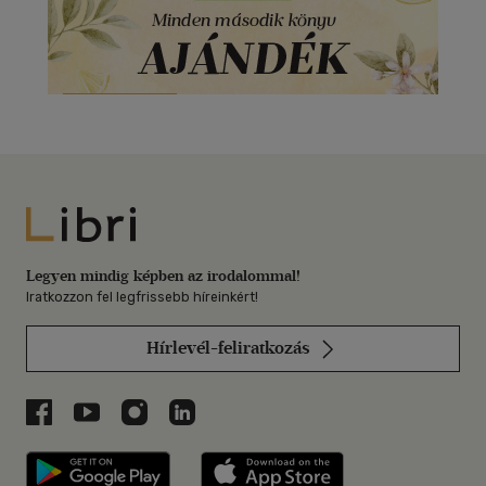
Libri
Legyen mindig képben az irodalommal!
Iratkozzon fel legfrissebb híreinkért!
Hírlevél-feliratkozás
Libri a Facebookon
Libri a Youtube-on
Libri az Instagramon
Libri a LinkedInen
Libri applikáció Szerezd meg: Google P
Libri applikáció 