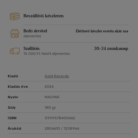
4.CASINÓ TWIST
5. NEONPARÁDÉ
Beszállítói készleten
6. GYERE, GYERE JULI
7. DUCI JUCI
Bolti átvétel
Elérhető készlet esetén akár ma
díjmentes
Szállítás
20-24 munkanap
15 000 Ft felett díjmentes
Kiadó
Gold Records
Kiadás éve
2026
Nyelv
MAGYAR
Súly
180 gr
ISBN
5999578400662
Árukód
2806610 / 1238966