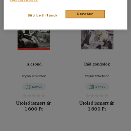
Összesen
2
db
40 db / oldal
Rendben
Süti beállítások
Alkalmaz
A csönd
Rád gondolok
Wynn Wheldon
Wynn Wheldon
Könyv
Könyv
Utolsó ismert ár:
Utolsó ismert ár:
1 600 Ft
1 600 Ft