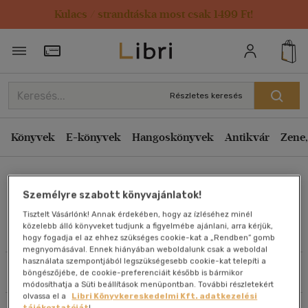
Kulacs / strandtáska most csak 1499 Ft!
Rendezés
Törzsvásárlói Kártya adatai
Rendezés
Kiadás éve szerint csökkenő
Részletes keresés
Kiadás éve szerint növekvő
Ár szerint csökkenő
Könyvek
E-könyvek
Hangoskönyvek
Antikvár
Zene,
Ár szerint növekvő
Wynn Wheldon
Eladott darabszám szerint csökkenő
Személyre szabott könyvajánlatok!
Eladott darabszám szerint növekvő
Tisztelt Vásárlónk! Annak érdekében, hogy az ízléséhez minél
Cím szerint A-Z
közelebb álló könyveket tudjunk a figyelmébe ajánlani, arra kérjük,
Művei
hogy fogadja el az ehhez szükséges cookie-kat a „Rendben” gomb
Szerző szerint A-Z
megnyomásával. Ennek hiányában weboldalunk csak a weboldal
használata szempontjából legszükségesebb cookie-kat telepíti a
Szűrés
Rendezés
böngészőjébe, de cookie-preferenciáit később is bármikor
Megjelenítés
módosíthatja a Süti beállítások menüpontban. További részletekért
olvassa el a
Libri Könyvkereskedelmi Kft. adatkezelési
20 db / oldal
tájékoztatóját
!