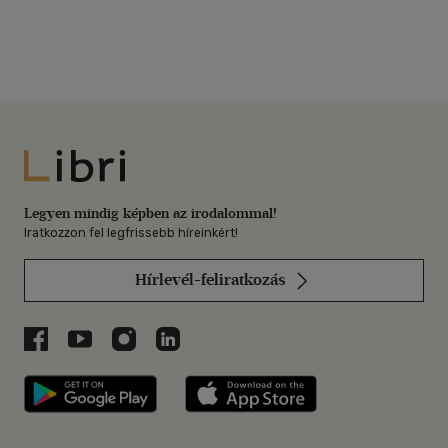
Libri
Legyen mindig képben az irodalommal!
Iratkozzon fel legfrissebb híreinkért!
Hírlevél-feliratkozás
Libri a Facebookon
Libri a Youtube-on
Libri az Instagramon
Libri a LinkedInen
Libri applikáció Szerezd meg: Google P
Libri applikáció 