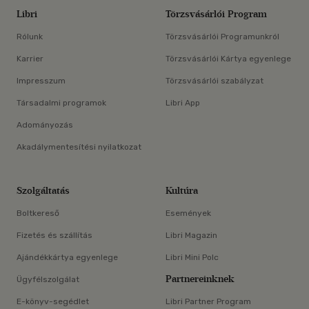
Libri
Törzsvásárlói Program
Rólunk
Törzsvásárlói Programunkról
Karrier
Törzsvásárlói Kártya egyenlege
Impresszum
Törzsvásárlói szabályzat
Társadalmi programok
Libri App
Adományozás
Akadálymentesítési nyilatkozat
Szolgáltatás
Kultúra
Boltkereső
Események
Fizetés és szállítás
Libri Magazin
Ajándékkártya egyenlege
Libri Mini Polc
Partnereinknek
Ügyfélszolgálat
E-könyv-segédlet
Libri Partner Program