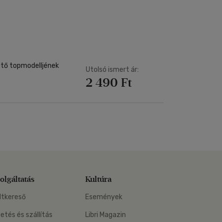
Kártya
m
Képeslap
és Természet
yv
Naptár
k
Papír, írószer
ok
zető topmodelljének
Utolsó ismert ár:
2 490 Ft
olgáltatás
Kultúra
ltkereső
Események
zetés és szállítás
Libri Magazin