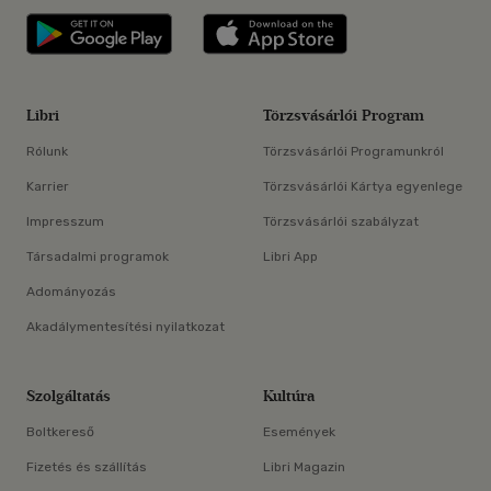
Libri applikáció Szerezd meg: Google P
Libri applikáció 
Libri
Törzsvásárlói Program
Rólunk
Törzsvásárlói Programunkról
Karrier
Törzsvásárlói Kártya egyenlege
Impresszum
Törzsvásárlói szabályzat
Társadalmi programok
Libri App
Adományozás
Akadálymentesítési nyilatkozat
Szolgáltatás
Kultúra
Boltkereső
Események
Fizetés és szállítás
Libri Magazin