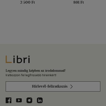
2 500 Ft
891 Ft
Libri
Legyen mindig képben az irodalommal!
Iratkozzon fel legfrissebb híreinkért!
Hírlevél-feliratkozás
Libri a Facebookon
Libri a Youtube-on
Libri az Instagramon
Libri a LinkedInen