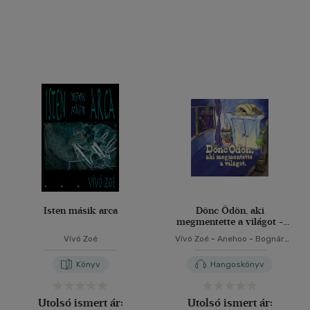
Isten másik arca
Dönc Ödön, aki
megmentette a világot -
CD
Vívó Zoé
Vívó Zoé
-
Anehoo
-
Bognár
Krisztina
-
Novák István
-
Rácz
Lőrinc
-
Street Gábor
Könyv
Hangoskönyv
Utolsó ismert ár:
Utolsó ismert ár: