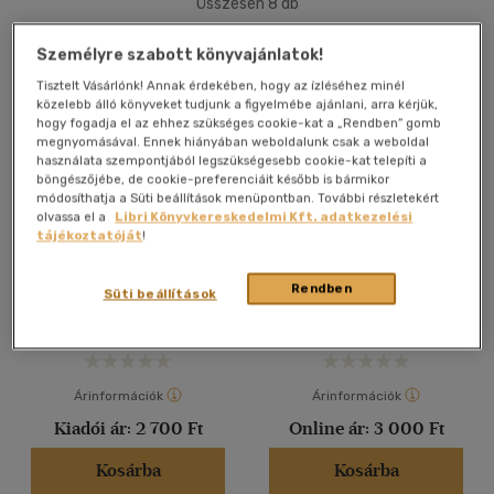
Összesen
8
db
40 db / oldal
Személyre szabott könyvajánlatok!
Tisztelt Vásárlónk! Annak érdekében, hogy az ízléséhez minél
közelebb álló könyveket tudjunk a figyelmébe ajánlani, arra kérjük,
Alkalmaz
hogy fogadja el az ehhez szükséges cookie-kat a „Rendben” gomb
megnyomásával. Ennek hiányában weboldalunk csak a weboldal
használata szempontjából legszükségesebb cookie-kat telepíti a
böngészőjébe, de cookie-preferenciáit később is bármikor
módosíthatja a Süti beállítások menüpontban. További részletekért
olvassa el a
Libri Könyvkereskedelmi Kft. adatkezelési
tájékoztatóját
!
Ézsaiás könyve a 21.
Az út - The Way
századhoz
Vívó Zoé
Rendben
Süti beállítások
Könyv
Antikvár
Árinformációk
Árinformációk
Kiadói ár:
2 700 Ft
Online ár:
3 000 Ft
Kosárba
Kosárba