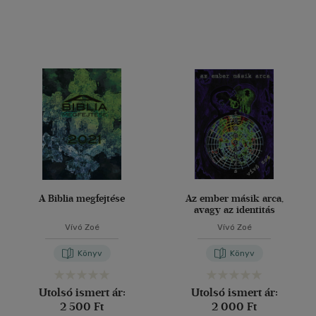
A Biblia megfejtése
Az ember másik arca,
avagy az identitás
Vívó Zoé
Vívó Zoé
Könyv
Könyv
Utolsó ismert ár:
Utolsó ismert ár:
2 500 Ft
2 000 Ft