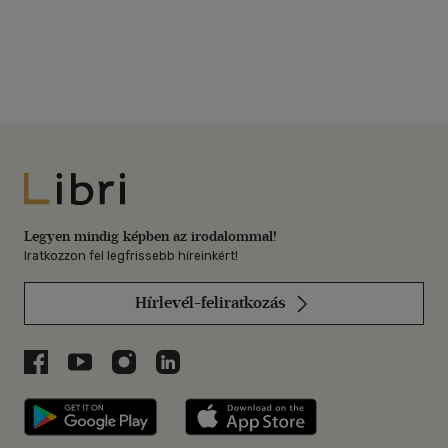
Libri
Legyen mindig képben az irodalommal!
Iratkozzon fel legfrissebb híreinkért!
Hírlevél-feliratkozás
Libri a Facebookon
Libri a Youtube-on
Libri az Instagramon
Libri a LinkedInen
Libri applikáció Szerezd meg: Google P
Libri applikáció 