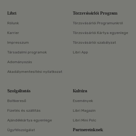
Libri
Törzsvásárlói Program
Rólunk
Törzsvásárlói Programunkról
Karrier
Törzsvásárlói Kártya egyenlege
Impresszum
Törzsvásárlói szabályzat
Társadalmi programok
Libri App
Adományozás
Akadálymentesítési nyilatkozat
Szolgáltatás
Kultúra
Boltkereső
Események
Fizetés és szállítás
Libri Magazin
Ajándékkártya egyenlege
Libri Mini Polc
Partnereinknek
Ügyfélszolgálat