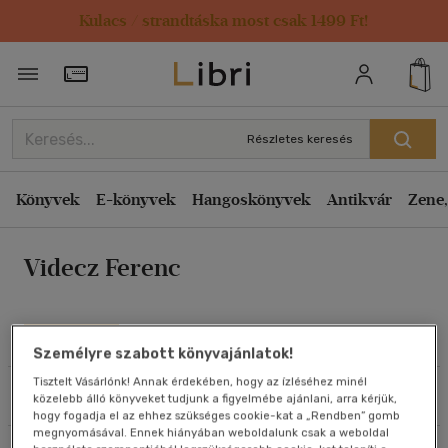
Kulacs / strandtáska most csak 1499 Ft!
Rendezés
Törzsvásárlói Kártya adatai
Rendezés
Kiadás éve szerint csökkenő
Részletes keresés
Kiadás éve szerint növekvő
Ár szerint csökkenő
Könyvek
E-könyvek
Hangoskönyvek
Antikvár
Zene,
Ár szerint növekvő
Videcz Ferenc
Eladott darabszám szerint csökkenő
Eladott darabszám szerint növekvő
Cím szerint A-Z
Művei
Személyre szabott könyvajánlatok!
Szerző szerint A-Z
Tisztelt Vásárlónk! Annak érdekében, hogy az ízléséhez minél
Szűrés
Rendezés
közelebb álló könyveket tudjunk a figyelmébe ajánlani, arra kérjük,
Megjelenítés
hogy fogadja el az ehhez szükséges cookie-kat a „Rendben” gomb
megnyomásával. Ennek hiányában weboldalunk csak a weboldal
20 db / oldal