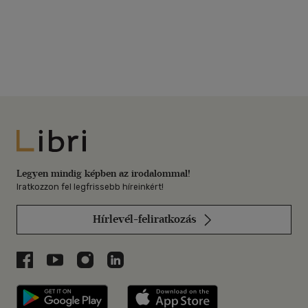
Libri
Legyen mindig képben az irodalommal!
Iratkozzon fel legfrissebb híreinkért!
Hírlevél-feliratkozás
Libri a Facebookon
Libri a Youtube-on
Libri az Instagramon
Libri a LinkedInen
Libri applikáció Szerezd meg: Google P
Libri applikáció 