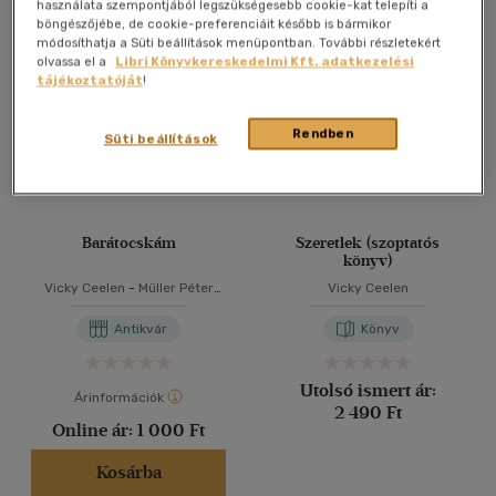
Összesen
4
db
használata szempontjából legszükségesebb cookie-kat telepíti a
böngészőjébe, de cookie-preferenciáit később is bármikor
40 db / oldal
módosíthatja a Süti beállítások menüpontban. További részletekért
olvassa el a
Libri Könyvkereskedelmi Kft. adatkezelési
tájékoztatóját
!
Alkalmaz
Rendben
Süti beállítások
Barátocskám
Szeretlek (szoptatós
könyv)
Vicky Ceelen
-
Müller Péter
Vicky Ceelen
Sziámi
Antikvár
Könyv
Utolsó ismert ár:
Árinformációk
2 490 Ft
Online ár:
1 000 Ft
Kosárba