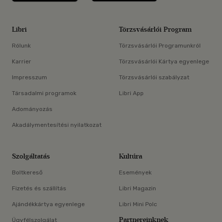
Libri
Törzsvásárlói Program
Rólunk
Törzsvásárlói Programunkról
Karrier
Törzsvásárlói Kártya egyenlege
Impresszum
Törzsvásárlói szabályzat
Társadalmi programok
Libri App
Adományozás
Akadálymentesítési nyilatkozat
Szolgáltatás
Kultúra
Boltkereső
Események
Fizetés és szállítás
Libri Magazin
Ajándékkártya egyenlege
Libri Mini Polc
Partnereinknek
Ügyfélszolgálat