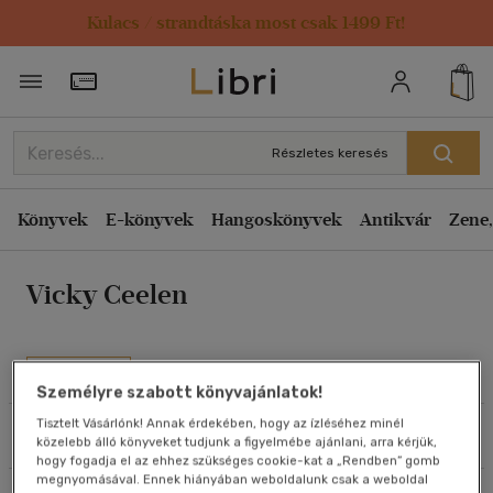
Kulacs / strandtáska most csak 1499 Ft!
Rendezés
Törzsvásárlói Kártya adatai
Rendezés
Kiadás éve szerint csökkenő
Részletes keresés
Kiadás éve szerint növekvő
Ár szerint csökkenő
Könyvek
E-könyvek
Hangoskönyvek
Antikvár
Zene,
Ár szerint növekvő
Vicky Ceelen
Eladott darabszám szerint csökkenő
Eladott darabszám szerint növekvő
Cím szerint A-Z
Művei
Személyre szabott könyvajánlatok!
Szerző szerint A-Z
Tisztelt Vásárlónk! Annak érdekében, hogy az ízléséhez minél
Szűrés
Rendezés
közelebb álló könyveket tudjunk a figyelmébe ajánlani, arra kérjük,
Megjelenítés
hogy fogadja el az ehhez szükséges cookie-kat a „Rendben” gomb
megnyomásával. Ennek hiányában weboldalunk csak a weboldal
20 db / oldal