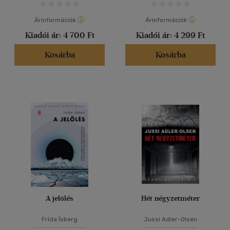
Árinformációk
Árinformációk
Kiadói ár:
4 700 Ft
Kiadói ár:
4 299 Ft
Kosárba
Kosárba
A jelölés
Hét négyzetméter
Frída Ísberg
Jussi Adler-Olsen