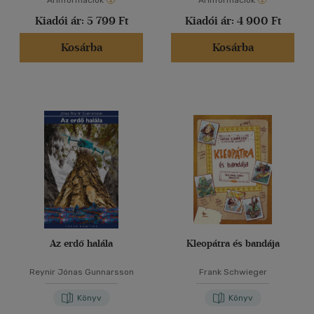
Árinformációk
Árinformációk
Kiadói ár:
5 799 Ft
Kiadói ár:
4 900 Ft
Kosárba
Kosárba
Az erdő halála
Kleopátra és bandája
Reynir Jónas Gunnarsson
Frank Schwieger
Könyv
Könyv