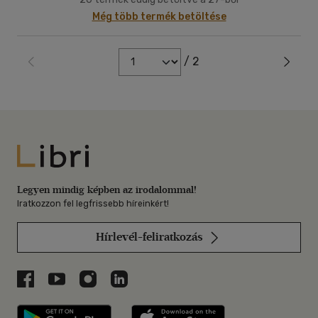
Még több termék betöltése
/ 2
Libri
Legyen mindig képben az irodalommal!
Iratkozzon fel legfrissebb híreinkért!
Hírlevél-feliratkozás
Libri a Facebookon
Libri a Youtube-on
Libri az Instagramon
Libri a LinkedInen
Libri applikáció Szerezd meg: Google P
Libri applikáció 