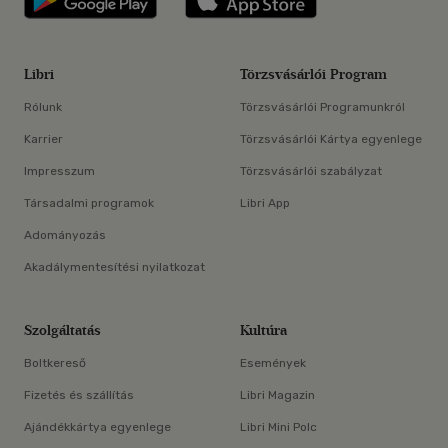
Libri
Törzsvásárlói Program
Rólunk
Törzsvásárlói Programunkról
Karrier
Törzsvásárlói Kártya egyenlege
Impresszum
Törzsvásárlói szabályzat
Társadalmi programok
Libri App
Adományozás
Akadálymentesítési nyilatkozat
Szolgáltatás
Kultúra
Boltkereső
Események
Fizetés és szállítás
Libri Magazin
Ajándékkártya egyenlege
Libri Mini Polc