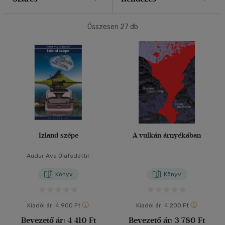
40 db / oldal
Összesen
27
db
Alkalmaz
Izland szépe
A vulkán árnyékában
Audur Ava Ólafsdóttir
Könyv
Könyv
Kiadói ár:
4 900 Ft
Kiadói ár:
4 200 Ft
Bevezető ár:
4 410 Ft
Bevezető ár:
3 780 Ft