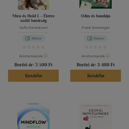
Mira és Hold 1. - Életre
Odin és bandája
szóló barátság
Sofie Sarenbrant
Frank Schwieger
Könyv
Könyv
Árinformációk
Árinformációk
Borító ár:
2 599 Ft
Borító ár:
3 499 Ft
Kosárba
Kosárba