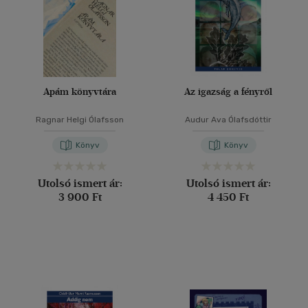
Apám könyvtára
Az igazság a fényről
Ragnar Helgi Ólafsson
Audur Ava Ólafsdóttir
Könyv
Könyv
Utolsó ismert ár:
Utolsó ismert ár:
3 900 Ft
4 450 Ft