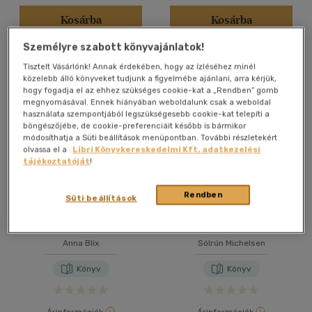
Kosárba
Kosárba
Személyre szabott könyvajánlatok!
Tisztelt Vásárlónk! Annak érdekében, hogy az ízléséhez minél
közelebb álló könyveket tudjunk a figyelmébe ajánlani, arra kérjük,
hogy fogadja el az ehhez szükséges cookie-kat a „Rendben” gomb
megnyomásával. Ennek hiányában weboldalunk csak a weboldal
használata szempontjából legszükségesebb cookie-kat telepíti a
böngészőjébe, de cookie-preferenciáit később is bármikor
módosíthatja a Süti beállítások menüpontban. További részletekért
olvassa el a
Libri Könyvkereskedelmi Kft. adatkezelési
tájékoztatóját
!
Rendben
Süti beállítások
A várandósság 40 hete
A sors fonala - Arany
Anna Blix
Sólrún Michelsen
Könyv
Könyv