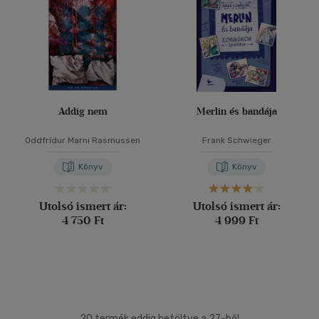
Addig nem
Merlin és bandája
Oddfrídur Marni Rasmussen
Frank Schwieger
Könyv
Könyv
Utolsó ismert ár:
Utolsó ismert ár:
4 750 Ft
4 999 Ft
20 termék eddig betöltve a 27-ből