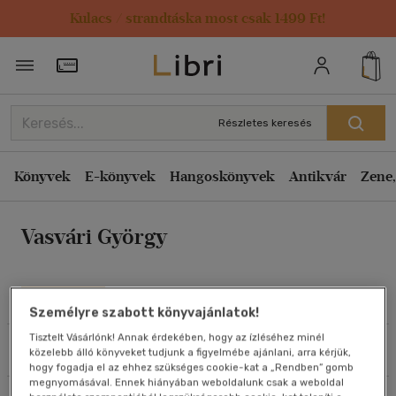
Kulacs / strandtáska most csak 1499 Ft!
Rendezés
Törzsvásárlói Kártya adatai
Rendezés
Kiadás éve szerint csökkenő
Részletes keresés
Kiadás éve szerint növekvő
Ár szerint csökkenő
Könyvek
E-könyvek
Hangoskönyvek
Antikvár
Zene,
Ár szerint növekvő
Vasvári György
Eladott darabszám szerint csökkenő
Eladott darabszám szerint növekvő
Cím szerint A-Z
Művei
Személyre szabott könyvajánlatok!
Szerző szerint A-Z
Tisztelt Vásárlónk! Annak érdekében, hogy az ízléséhez minél
Szűrés
Rendezés
közelebb álló könyveket tudjunk a figyelmébe ajánlani, arra kérjük,
Megjelenítés
hogy fogadja el az ehhez szükséges cookie-kat a „Rendben” gomb
megnyomásával. Ennek hiányában weboldalunk csak a weboldal
20 db / oldal