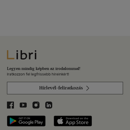
Libri
Legyen mindig képben az irodalommal!
Iratkozzon fel legfrissebb híreinkért!
Hírlevél-feliratkozás
Libri a Facebookon
Libri a Youtube-on
Libri az Instagramon
Libri a LinkedInen
Libri applikáció Szerezd meg: Google P
Libri applikáció 