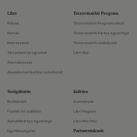
Libri
Törzsvásárlói Program
Rólunk
Törzsvásárlói Programunkról
Karrier
Törzsvásárlói Kártya egyenlege
Impresszum
Törzsvásárlói szabályzat
Társadalmi programok
Libri App
Adományozás
Akadálymentesítési nyilatkozat
Szolgáltatás
Kultúra
Boltkereső
Események
Fizetés és szállítás
Libri Magazin
Ajándékkártya egyenlege
Libri Mini Polc
Partnereinknek
Ügyfélszolgálat