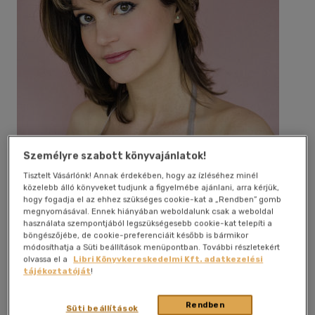
40 db / oldal
Alkalmaz
Személyre szabott könyvajánlatok!
Tisztelt Vásárlónk! Annak érdekében, hogy az ízléséhez minél
közelebb álló könyveket tudjunk a figyelmébe ajánlani, arra kérjük,
hogy fogadja el az ehhez szükséges cookie-kat a „Rendben” gomb
megnyomásával. Ennek hiányában weboldalunk csak a weboldal
használata szempontjából legszükségesebb cookie-kat telepíti a
böngészőjébe, de cookie-preferenciáit később is bármikor
módosíthatja a Süti beállítások menüpontban. További részletekért
olvassa el a
Libri Könyvkereskedelmi Kft. adatkezelési
tájékoztatóját
!
Rendben
Süti beállítások