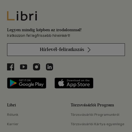
Libri
Legyen mindig képben az irodalommal!
Iratkozzon fel legfrissebb híreinkért!
Hírlevél-feliratkozás
Libri a Facebookon
Libri a Youtube-on
Libri az Instagramon
Libri a LinkedInen
Libri applikáció Szerezd meg: Google P
Libri applikáció 
Libri
Törzsvásárlói Program
Rólunk
Törzsvásárlói Programunkról
Karrier
Törzsvásárlói Kártya egyenlege