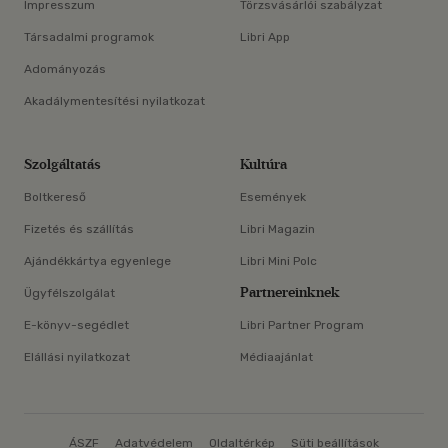
Impresszum
Törzsvásárlói szabályzat
Társadalmi programok
Libri App
Adományozás
Akadálymentesítési nyilatkozat
Szolgáltatás
Kultúra
Boltkereső
Események
Fizetés és szállítás
Libri Magazin
Ajándékkártya egyenlege
Libri Mini Polc
Partnereinknek
Ügyfélszolgálat
E-könyv-segédlet
Libri Partner Program
Elállási nyilatkozat
Médiaajánlat
ÁSZF
Adatvédelem
Oldaltérkép
Süti beállítások