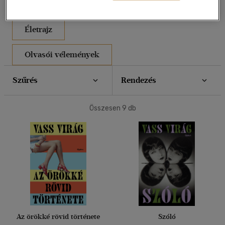
Művei
Életrajz
Olvasói vélemények
Szűrés
Rendezés
Összesen
9
db
Az örökké rövid története
Szóló