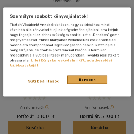
Összesen
7
db
40 db / oldal
Személyre szabott könyvajánlatok!
Tisztelt Vásárlónk! Annak érdekében, hogy az ízléséhez minél
közelebb álló könyveket tudjunk a figyelmébe ajánlani, arra kérjük,
Alkalmaz
hogy fogadja el az ehhez szükséges cookie-kat a „Rendben” gomb
megnyomásával. Ennek hiányában weboldalunk csak a weboldal
használata szempontjából legszükségesebb cookie-kat telepíti a
böngészőjébe, de cookie-preferenciáit később is bármikor
módosíthatja a Süti beállítások menüpontban. További részletekért
olvassa el a
Libri Könyvkereskedelmi Kft. adatkezelési
Magyar fűszeres növények
Gyógynövények mint
tájékoztatóját
!
termelése, gyűjtése,
háziszerek
alkalmazása
Varró Aladár Béla
Varró Aladár Béla
Rendben
Süti beállítások
Könyv
Könyv
Árinformációk
Árinformációk
Borító ár:
3 100 Ft
Borító ár:
5 100 Ft
Kosárba
Kosárba