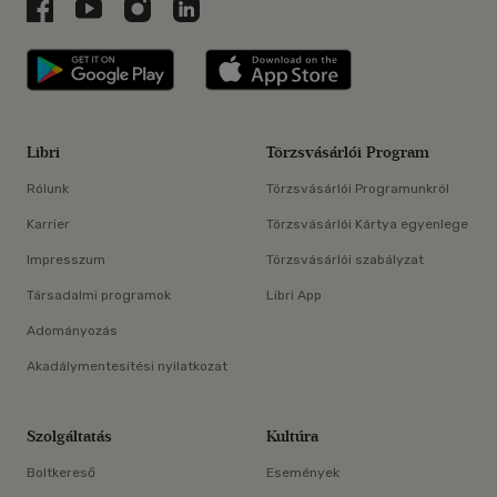
Libri a Facebookon
Libri a Youtube-on
Libri az Instagramon
Libri a LinkedInen
Libri applikáció Szerezd meg: Google P
Libri applikáció 
Libri
Törzsvásárlói Program
Rólunk
Törzsvásárlói Programunkról
Karrier
Törzsvásárlói Kártya egyenlege
Impresszum
Törzsvásárlói szabályzat
Társadalmi programok
Libri App
Adományozás
Akadálymentesítési nyilatkozat
Szolgáltatás
Kultúra
Boltkereső
Események